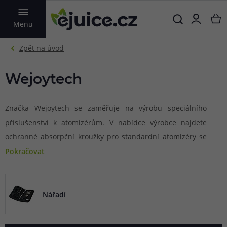
VYHLEDAT
Menu
Wejoytech
Značka Wejoytech se zaměřuje na výrobu speciálního
příslušenství k atomizérům. V nabídce výrobce najdete
ochranné absorpční kroužky pro standardní atomizéry se
závitem 510, které dokáží absorbovat nadbytečný e-liquid a
Pokračovat
zároveň chránit spodní část atomizéru proti poškrábání.
Nářadí