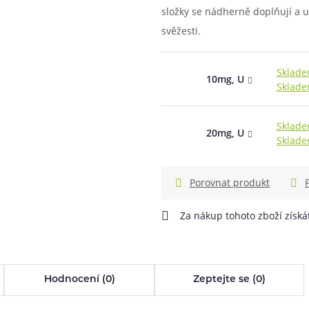
info@ejuice.cz
složky se nádherně doplňují a ut
kdykoliv
při nákupu vědět
svěžesti.
m, podle čeho se rozhodnout
nější, než si myslíte
Sklade
10mg, U
Sklade
Sklade
20mg, U
Sklade
Porovnat produkt
Za nákup tohoto zboží získ
Hodnocení (0)
Zeptejte se (0)