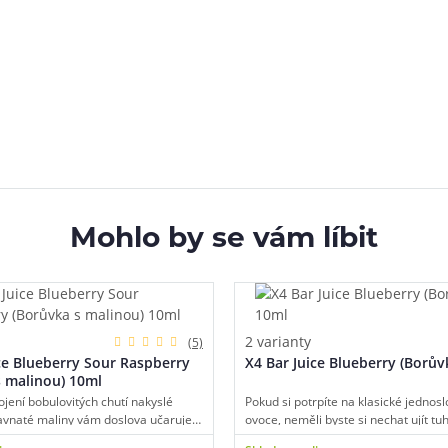
Mohlo by se vám líbit
2 varianty
(5)
ce Blueberry Sour Raspberry
X4 Bar Juice Blueberry (Borův
s malinou) 10ml
ojení bobulovitých chutí nakyslé
Pokud si potrpíte na klasické jednos
avnaté maliny vám doslova učaruje
ovoce, neměli byste si nechat ujít tu
m potahu. Příjemně ovocitá, vyvážená
borůvku. Typická chuť nakyslých a š