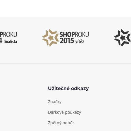
o–Pá: 09:00–17:00
kdykoliv
Užitečné odkazy
Značky
Dárkové poukazy
Zpětný odběr