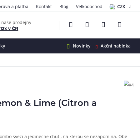
rava a platba
Kontakt
Blog
Velkoobchod
CZK
EUR
e naše prodejny
 12x v ČR
čky
Novinky
Akční nabídka
e
i-Ohm
illa
 Alpha
4
G5
 S&V
emon & Lime (Citron a
 V2
00 Pro
Mini
S&V
220
 3v1
45
kombo svěží a jedinečné chuti, na kterou se nezapomíná. Obě
Zobrazit produkty
Zobrazit produkty
Zobrazit produkty
Zobrazit produkty
Zobrazit produkty
Zobrazit produkty