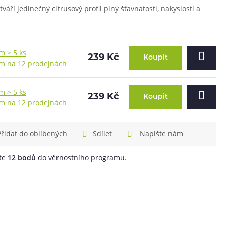
váří jedinečný citrusový profil plný šťavnatosti, nakyslosti a
m > 5 ks
239 Kč
Koupit
m na 12 prodejnách
m > 5 ks
239 Kč
Koupit
m na 12 prodejnách
Přidat do oblíbených
Sdílet
Napište nám
áte
12
bodů
do
věrnostního programu
.