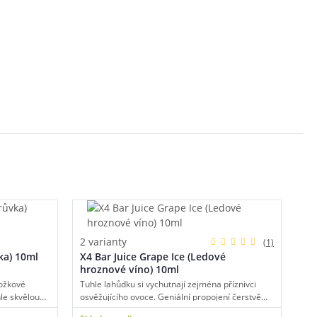
2 varianty
(1)
ka) 10ml
X4 Bar Juice Grape Ice (Ledové
hroznové víno) 10ml
ložkové
Tuhle lahůdku si vychutnají zejména příznivci
hle skvělou
osvěžujícího ovoce. Geniální propojení čerstvě
ťavnatých
natrhaných bobulek hroznového vína a chladivé