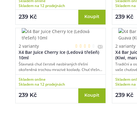
Skladem online
Skladem onl
kterou doplňuje ještě intenzivnější chuť
a jemná chu
Skladem na 12 prodejnách
Skladem na 
nakyslého zeleného jablka. Příjemně osvěžující a
doslova překypující svěžestí, to je Apple Peach.
239 Kč
239 Kč
Koupit
2 varianty
2 varianty
(1)
X4 Bar Juice Cherry Ice (Ledová třešeň)
X4 Bar Jui
10ml
(Kiwi, mar
Šťavnatá chuť čerstvě nasbíraných třešní
Tradiční a o
okořeněná trochou mrazivé koolady. Chuť třešní
vaše chuťové
se s kooladou krásně prolíná a utváří zcela
svěžest, šťa
Skladem online
Skladem onl
nezaměnitelný a intenzivní požitek.
oblíbená tro
Skladem na 12 prodejnách
Skladem na 
guava tvoří h
nezapomene
239 Kč
239 Kč
Koupit
Pomůžeme vám
4