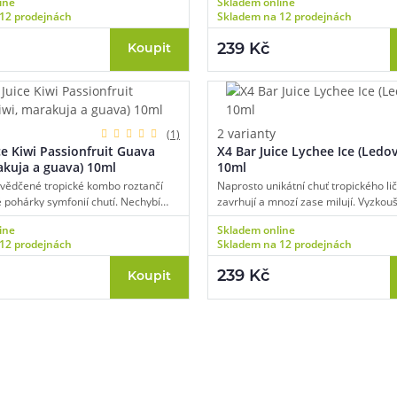
ine
Skladem online
ť s výrazným bobulovitým ocáskem.
borůvek se vším, co k tomu patří. T
12 prodejnách
Skladem na 12 prodejnách
magická a dechberoucí, to je Bluebe
X4 Bar Juice.
239 Kč
Koupit
2 varianty
(1)
ce Kiwi Passionfruit Guava
X4 Bar Juice Lychee Ice (Ledové
akuja a guava) 10ml
10ml
svědčené tropické kombo roztančí
Naprosto unikátní chuť tropického li
 pohárky symfonií chutí. Nechybí
zavrhují a mnozí zase milují. Vyzkouše
vnatost, krémovitost, nakyslost a
intenzivní a aromatickou chuť vyzrálé
ine
Skladem online
pická sladkost. Kiwi, marakuja a
zakončeného chladivým dovětkem v
12 prodejnách
Skladem na 12 prodejnách
armonické trio, na které jen tak
koolady a objevujte dosud nepoznan
te.
239 Kč
Koupit
83 51 51 31
info@ejuice