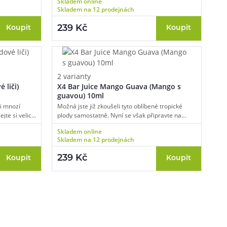
Skladem online
ajemná,
koolady zatočí vašimi smysly a zažijete
Skladem na 12 prodejnách
rry v podání
opravdovou smršť chutí.
239 Kč
Koupit
Koupit
2 varianty
 liči)
X4 Bar Juice Mango Guava (Mango s
guavou) 10ml
či mnozí
Možná jste již zkoušeli tyto oblíbené tropické
jte si velice
plody samostatně. Nyní se však připravte na
ho liči
jedinečnou fúzi. Spojením vyzrálého tropického
Skladem online
 podobě
manga a exotické krémové guavy získáte
Skladem na 12 prodejnách
é.
naprosto strhující osvěžující pecku, která se hodí
nejen do horkého léta, ale také pro jakoukoliv
239 Kč
Koupit
Koupit
chvíli relaxu během roku.
.cz