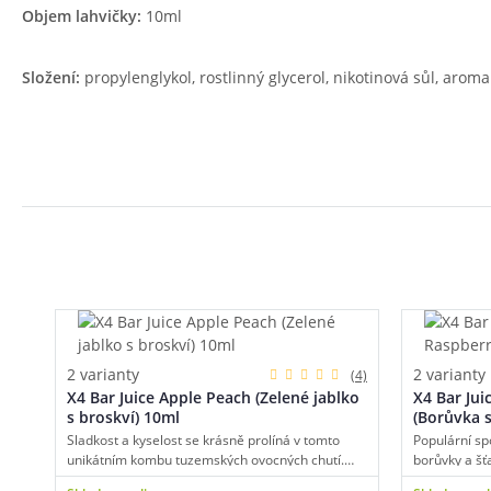
Objem lahvičky:
10ml
Složení:
propylenglykol, rostlinný glycerol, nikotinová sůl, aroma
2 varianty
2 varianty
(4)
X4 Bar Juice Apple Peach (Zelené jablko
X4 Bar Jui
s broskví) 10ml
(Borůvka 
Sladkost a kyselost se krásně prolíná v tomto
Populární sp
unikátním kombu tuzemských ovocných chutí.
borůvky a šť
Intenzivní základ tvoří krémová sladká broskev,
už při první