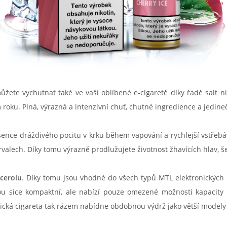
ůžete vychutnat také ve vaší oblíbené e-cigaretě díky řadě salt n
oku. Plná, výrazná a intenzivní chuť, chutné ingredience a jedinečn
bsence dráždivého pocitu v krku během vapování a rychlejší vstřeb
lech. Díky tomu výrazně prodlužujete životnost žhavících hlav, še
cerolu
. Díky tomu jsou vhodné do všech typů MTL elektronických c
sou sice kompaktní, ale nabízí pouze omezené možnosti kapacity
cká cigareta tak rázem nabídne obdobnou výdrž jako větší modely p