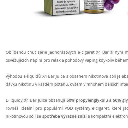
Oblíbenou chuť série jednorázových e-cigaret X4 Bar si nyní m
osvěžujících náplní pro relax a pohodový vaping kdykoliv během r
Výhodou e-liquidů X4 Bar Juice s obsahem nikotinové soli je a
dávku nikotinu v každém potahu, ovšem v mnohem delších interva
E-liquidy X4 Bar Juice obsahují
50% propylenglykolu a 50% gly
rovněž ideální pro populární POD systémy e-cigaret, které j
nikotinovou solí se
spotřeba výrazně sníží
a kompaktní elektroni