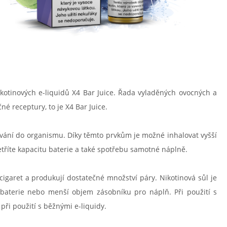
ikotinových e-liquidů X4 Bar Juice. Řada vyladěných ovocných a
é receptury, to je X4 Bar Juice.
ávání do organismu. Díky těmto prvkům je možné inhalovat vyšší
tříte kapacitu baterie a také spotřebu samotné náplně.
igaret a produkují dostatečné množství páry. Nikotinová sůl je
 baterie nebo menší objem zásobníku pro náplň. Při použití s
ři použití s běžnými e-liquidy.