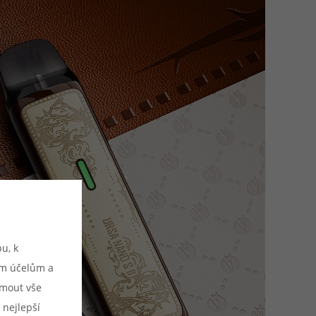
u, k
ým účelům a
ijmout vše
 nejlepší