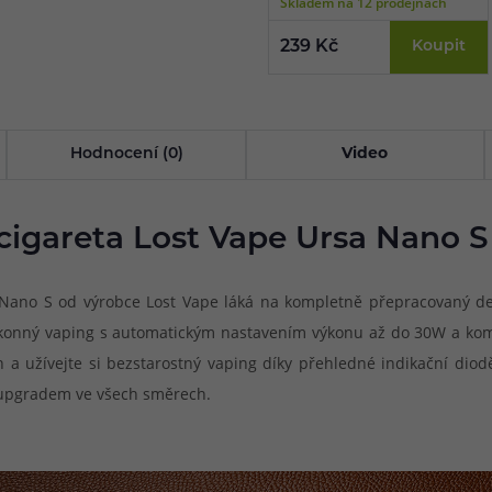
Skladem na 12 prodejnách
239 Kč
Koupit
Hodnocení (0)
Video
cigareta Lost Vape Ursa Nano S
ano S od výrobce Lost Vape láká na kompletně přepracovaný des
ýkonný vaping s automatickým nastavením výkonu až do 30W a komp
 a užívejte si bezstarostný vaping díky přehledné indikační di
 upgradem ve všech směrech.