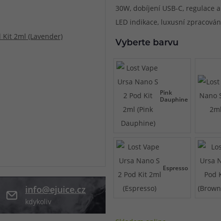
30W, dobíjení USB-C, regulace ai
při nákupu vědět
LED indikace, luxusní zpracován
m, podle čeho se rozhodnout
nější, než si myslíte
Vyberte barvu
Pink
Dauphine
Espresso
info@ejuice.cz
kdykoliv