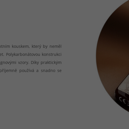
ntním kouskem, který by neměl
et. Polykarbonátovou konstrukci
ignovými vzory. Díky praktickým
 příjemně používá a snadno se