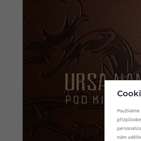
Cooki
Používáme 
přizpůsobe
personaliz
nám udělít