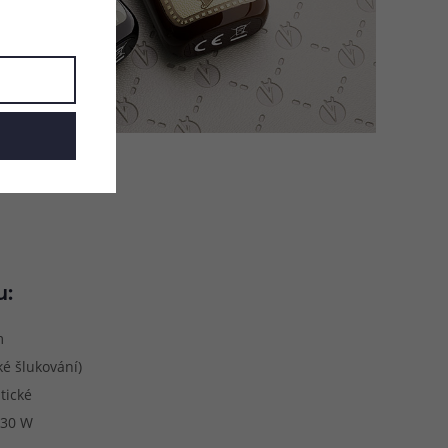
u:
m
é šlukování)
tické
 30 W