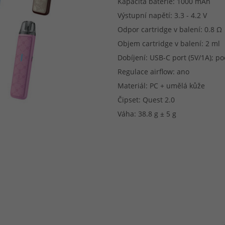
Kapacita baterie: 1000 mAh
Výstupní napětí: 3.3 - 4.2 V
Odpor cartridge v balení: 0.8 Ω
Objem cartridge v balení: 2 ml
Dobíjení: USB-C port (5V/1A); p
Regulace airflow: ano
Materiál: PC + umělá kůže
Čipset: Quest 2.0
Váha: 38.8 g ± 5 g