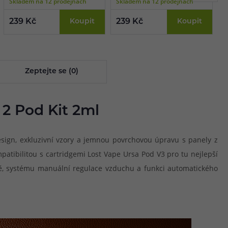
Skladem na 12 prodejnách
Skladem na 12 prodejnách
S
239 Kč
Koupit
239 Kč
Koupit
2
Zeptejte se (0)
 2 Pod Kit 2ml
ign, exkluzivní vzory a jemnou povrchovou úpravu s panely z
atibilitou s cartridgemi Lost Vape Ursa Pod V3 pro tu nejlepší
odě, systému manuální regulace vzduchu a funkci automatického