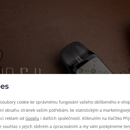
es
soubory cookie ke správnému fungování vašeho oblíbeného e-shop
ní obsahu stránek vašim potřebám, ke statistickým a marketingov
aci reklam od
Googlu
i dalších společností. Kliknutím na tlačítko Př
e souhlas s jejich sběrem a zpracováním a my vám poskytneme ten