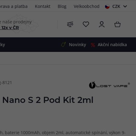
rava a platba
Kontakt
Blog
Velkoobchod
CZK
EUR
e naše prodejny
 12x v ČR
čky
Novinky
Akční nabídka
e
i-Ohm
illa
g-8121
 Alpha
4
G5
 S&V
 Nano S 2 Pod Kit 2ml
 V2
00 Pro
Mini
S&V
220
 3v1
45
ah, baterie 1000mAh, objem 2ml, automatické spínání, výkon 9-
Zobrazit produkty
Zobrazit produkty
Zobrazit produkty
Zobrazit produkty
Zobrazit produkty
Zobrazit produkty