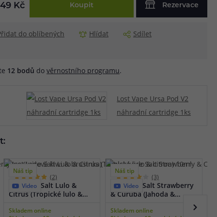
249 Kč
Koupit
Rezervace
Přidat do oblíbených
Hlídat
Sdílet
áte
12
bodů
do
věrnostního programu
.
Lost Vape Ursa Pod V2
náhradní cartridge 1ks
t:
Náš tip
Náš tip
(2)
(3)
Just Juice Salt Lulo &
Just Juice Salt Strawberry
J
Video
Video
Citrus (Tropické lulo &
& Curuba (Jahoda &
L
citron) 10ml
curuba) 10ml
1
Skladem online
Skladem online
S