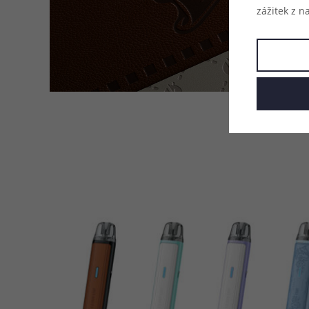
zážitek z n