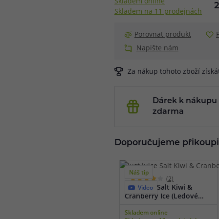
Skladem online
Skladem na 11 prodejnách
Porovnat produkt
Napište nám
Za nákup tohoto zboží získ
Dárek k nákupu
zdarma
Doporučujeme přikoupi
Náš tip
(2)
Just Juice Salt Kiwi &
Video
Cranberry Ice (Ledové
kiwi & brusinka) 10ml
Skladem online