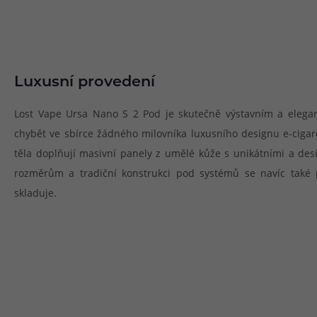
Luxusní provedení
Lost Vape Ursa Nano S 2 Pod je skutečně výstavním a elega
chybět ve sbírce žádného milovníka luxusního designu e-cigar
těla doplňují masivní panely z umělé kůže s unikátními a des
rozměrům a tradiční konstrukci pod systémů se navíc také
skladuje.