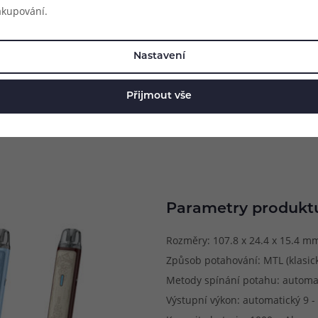
akupování.
Nastavení
Přijmout vše
Parametry produkt
Rozměry: 107.8 x 24.4 x 15.4 m
Způsob potahování: MTL (klasick
Metody spínání potahu: automa
Výstupní výkon: automatický 9 -