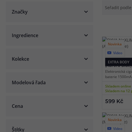
Seřadit podl
Článek:
Vybíráme e-liquid, aneb co potřebujete 
Značky
Článek:
Vybíráte první e-cigaretu? Poradíme vá
Článek:
Jak namíchat vlastní e-liquid? Je to snad
Ingredience
Novinka
Video
9 barev
Kolekce
OXVA NeXLIM 
EXTRA BODY
(Aurora Blue)
Elektronická cig
baterie 1500mA
Modelová řada
automatické spí
Skladem online
dobíjení USB-C, 
Skladem na 12 
inteligentní det
režimy výstupu,
599 Kč
3.0, Dual Mesh c
Cena
OXVA NeXLIM.
Novinka
Video
Štítky
9 barev