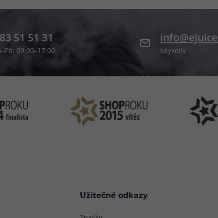
83 51 51 31
info@ejuice
o–Pá: 09:00–17:00
kdykoliv
Užitečné odkazy
Značky