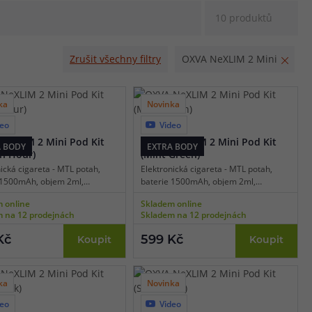
10 produktů
Zrušit všechny filtry
OXVA NeXLIM 2 Mini
ka
Novinka
deo
Video
v
9 barev
eXLIM 2 Mini Pod Kit
OXVA NeXLIM 2 Mini Pod Kit
A BODY
EXTRA BODY
n Hour)
(Mint Green)
ická cigareta - MTL potah,
Elektronická cigareta - MTL potah,
 1500mAh, objem 2ml,
baterie 1500mAh, objem 2ml,
ické spínání, výkon 5-30W,
automatické spínání, výkon 5-30W,
 online
Skladem online
 USB-C, regulace air-flow,
dobíjení USB-C, regulace air-flow,
 na 12 prodejnách
Skladem na 12 prodejnách
ntní detekce odporu, dva
inteligentní detekce odporu, dva
výstupu, technologie UniTech
režimy výstupu, technologie UniTech
Kč
599 Kč
Koupit
Koupit
al Mesh cartridge, platforma
3.0, Dual Mesh cartridge, platforma
eXLIM.
OXVA NeXLIM.
ka
Novinka
deo
Video
v
9 barev