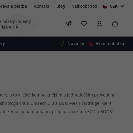
rava a platba
Kontakt
Blog
Velkoobchod
CZK
EUR
e naše prodejny
 12x v ČR
čky
Novinky
Akční nabídka
e
i-Ohm
illa
 Alpha
4
G5
 S&V
pery, a to v ještě kompaktnějším a jednodušším provedení.
chnologii chuti UniTech 3.0 a Dual Mesh cartridge, které
 V2
00 Pro
omatickému spínání potahu, přepínači režimů ECO a BOOST,
Mini
S&V
lní volbou pro každého, kdo hledá jednoduchou, stylovou a
220
 3v1
45
Zobrazit produkty
Zobrazit produkty
Zobrazit produkty
Zobrazit produkty
Zobrazit produkty
Zobrazit produkty