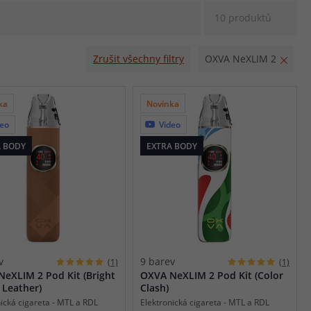
10 produktů
Zrušit všechny filtry
OXVA NeXLIM 2
ka
Novinka
deo
Video
A BODY
EXTRA BODY
v
9 barev
(1)
(1)
eXLIM 2 Pod Kit (Bright
OXVA NeXLIM 2 Pod Kit (Color
Leather)
Clash)
nická cigareta - MTL a RDL
Elektronická cigareta - MTL a RDL