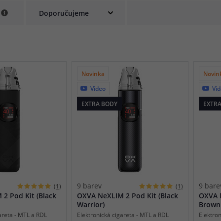
e
při nákupu vědět
m, podle čeho se rozhodnout
nější, než si myslíte
Novinka
Novin
Video
Vi
EXTRA BODY
EXTR
9 barev
9 bare
(1)
(1)
2 Pod Kit (Black
OXVA NeXLIM 2 Pod Kit (Black
OXVA N
Warrior)
Brown 
areta - MTL a RDL
Elektronická cigareta - MTL a RDL
Elektro