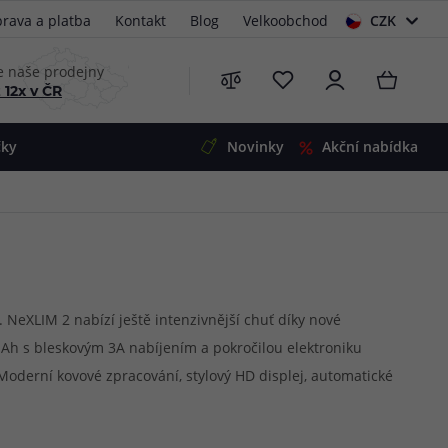
rava a platba
Kontakt
Blog
Velkoobchod
CZK
EUR
e naše prodejny
 12x v ČR
čky
Novinky
Akční nabídka
e
i-Ohm
illa
 Alpha
4
G5
 S&V
NeXLIM 2 nabízí ještě intenzivnější chuť díky nové
mAh s bleskovým 3A nabíjením a pokročilou elektroniku
 V2
00 Pro
Moderní kovové zpracování, stylový HD displej, automatické
Mini
S&V
 mimořádně všestrannou e-cigaretu pro každodenní
220
 3v1
45
Zobrazit produkty
Zobrazit produkty
Zobrazit produkty
Zobrazit produkty
Zobrazit produkty
Zobrazit produkty