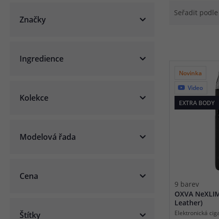
Seřadit podl
Článek:
Vybíráme e-liquid, aneb co potřebujete 
Značky
Článek:
Vybíráte první e-cigaretu? Poradíme vá
Článek:
Jak namíchat vlastní e-liquid? Je to snad
Ingredience
Novinka
Video
Kolekce
EXTRA BODY
Modelová řada
Cena
9 barev
OXVA NeXLIM 
Leather)
Elektronická cig
Štítky