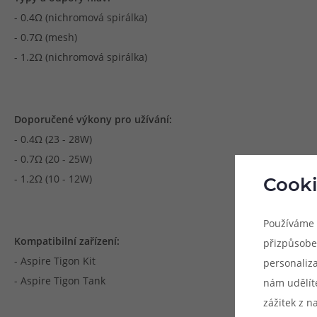
- 0.4Ω (nichromová spirálka)
- 0.7Ω (mesh)
- 1.2Ω (nichromová spirálka)
Doporučené výkony pro užívání:
- 0.4Ω (23 - 28W)
- 0.7Ω (20 - 25W)
- 1.2Ω (10 - 12W)
Cooki
Používáme 
Kompatibilní zařízení:
přizpůsobe
- Aspire Tigon Kit
personaliz
- Aspire Tigon Tank
nám udělít
zážitek z n