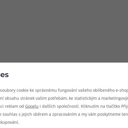
es
soubory cookie ke správnému fungování vašeho oblíbeného e-shop
ní obsahu stránek vašim potřebám, ke statistickým a marketingov
aci reklam od
Googlu
i dalších společností. Kliknutím na tlačítko Př
e souhlas s jejich sběrem a zpracováním a my vám poskytneme ten
akupování.