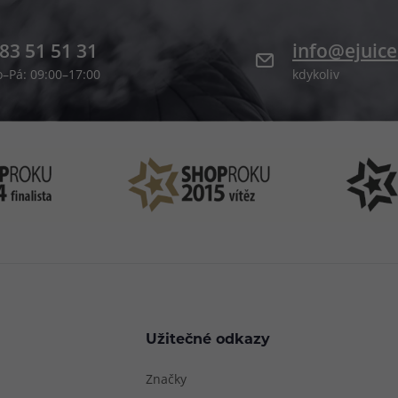
83 51 51 31
info@ejuice
o–Pá: 09:00–17:00
kdykoliv
Užitečné odkazy
Značky