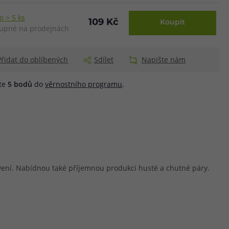
 > 5 ks
109 Kč
Koupit
upné na prodejnách
Přidat do oblíbených
Sdílet
Napište nám
áte
5
bodů
do
věrnostního programu
.
avení. Nabídnou také příjemnou produkci husté a chutné páry.