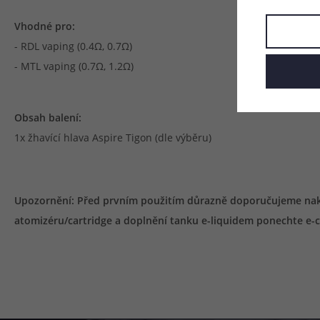
Vhodné pro:
- RDL vaping (0.4Ω, 0.7Ω)
- MTL vaping (0.7Ω, 1.2Ω)
Obsah balení:
1x žhavící hlava Aspire Tigon (dle výběru)
Upozornění: Před prvním použitím důrazně doporučujeme nakapa
atomizéru/cartridge a doplnění tanku e-liquidem ponechte e-ci