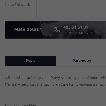
Článek:
Vybíráme e-liquid, aneb co potřebujete 
Článek:
Vybíráte první e-cigaretu? Poradíme vá
Článek:
Jak namíchat vlastní e-liquid? Je to snad
483 51 51 31
Máte dotaz?
Po–Pá: 09:00–17:00
Popis
Parametry
Náhradní žhavící hlavy z platformy Aspire Tigon nabídnou skvě
Přichází v několika variantách pro různé formy vapingu a s rů
Typy a odpory hlav: