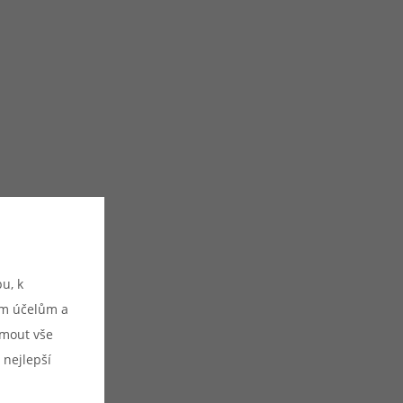
u, k
ým účelům a
ijmout vše
 nejlepší