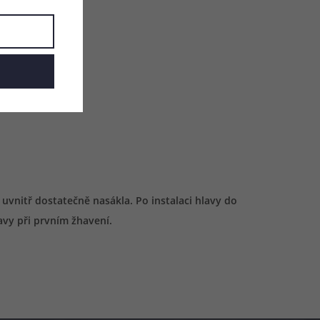
vnitř dostatečně nasákla. Po instalaci hlavy do
avy při prvním žhavení.