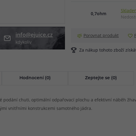
při nákupu vědět
Skladem
0,7ohm
m, podle čeho se rozhodnout
nější, než si myslíte
Nedost
info@ejuice.cz
Porovnat produkt
kdykoliv
Za nákup tohoto zboží získ
Hodnocení (0)
Zeptejte se (0)
lé podání chuti, optimální odpařovací plochu a efektivní náběh žh
znými vnitřními konstrukcemi samotného jádra.