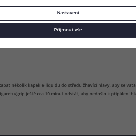
Nastavení
Přijmout vše
t několik kapek e-liquidu do středu žhavící hlavy, aby se vata u
garetu/grip ještě cca 10 minut odstát, aby nedošlo k připálení hl