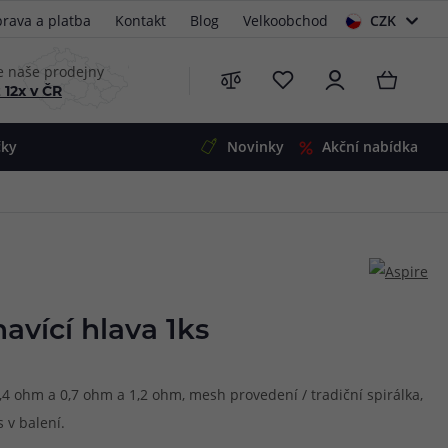
rava a platba
Kontakt
Blog
Velkoobchod
CZK
EUR
e naše prodejny
 12x v ČR
čky
Novinky
Akční nabídka
e
i-Ohm
illa
 Alpha
4
G5
 S&V
avící hlava 1ks
 V2
00 Pro
Mini
S&V
,4 ohm a 0,7 ohm a 1,2 ohm, mesh provedení / tradiční spirálka,
220
 3v1
45
 v balení.
Zobrazit produkty
Zobrazit produkty
Zobrazit produkty
Zobrazit produkty
Zobrazit produkty
Zobrazit produkty