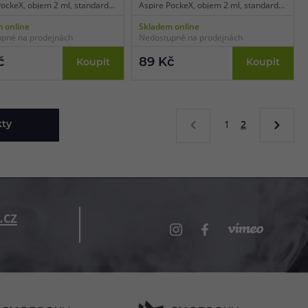
PockeX, objem 2 ml, standardní
Aspire PockeX, objem 2 ml, standardní
va černá, balení 1 ks.
typ, barva růžově zlatá, balení 1 ks.
 online
Skladem online
pné na prodejnách
Nedostupné na prodejnách
č
89 Kč
Koupit
Koupit
1
2
kty
.cz