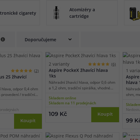
používání.
Atomizéry a
při nákupu vědět
tronické cigarety
m, podle čeho se rozhodnout
nější, než si myslíte
cartridge
e
2 varianty
(6)
Aspire PockeX žhavící hlava
1 vari
(2)
1ks
us 2S žhavící
Aspire
hlava 
Náhradní žhavící hlava, odpor 0,6 ohm
a 1,2 ohm, tradiční spirálka, vhodné
í hlava, odpor 0,4 ohm
Náhradní
pro MTL vaping, 1ks v balení.
provedení / tradiční
ohm, me
Skladem online
é pro MTL/RDL vaping,
MTL vapi
Skladem na 11 prodejnách
Skladem
prodejnách
Nedostu
109 Kč
Koupit
99 K
Koupit
-51 %