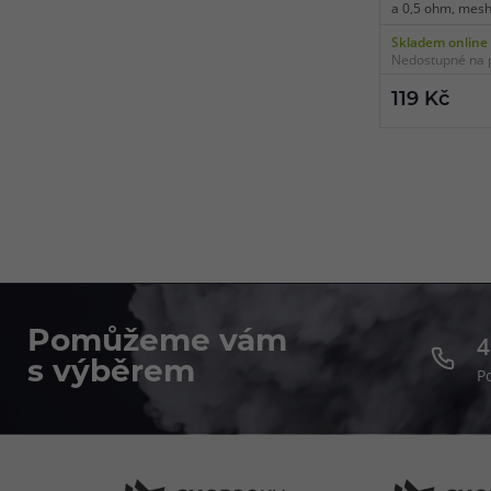
a 0,5 ohm, mesh
pro DL vaping, 1
Skladem online
Nedostupné na 
119 Kč
Pomůžeme vám
4
s výběrem
P