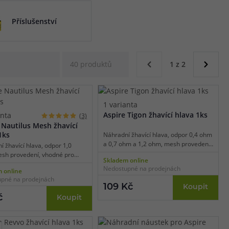
Příslušenství
40 produktů
1 z 2
1 varianta
Aspire Tigon žhavící hlava 1ks
anta
(3)
 Nautilus Mesh žhavící
1ks
Náhradní žhavící hlava, odpor 0,4 ohm
a 0,7 ohm a 1,2 ohm, mesh provedení
 žhavící hlava, odpor 1,0
/ tradiční spirálka, vhodné pro
sh provedení, vhodné pro
Skladem online
MTL/RDL vaping, 1ks v balení.
ng, 1ks v balení.
Nedostupné na prodejnách
 online
pné na prodejnách
109 Kč
Koupit
č
Koupit