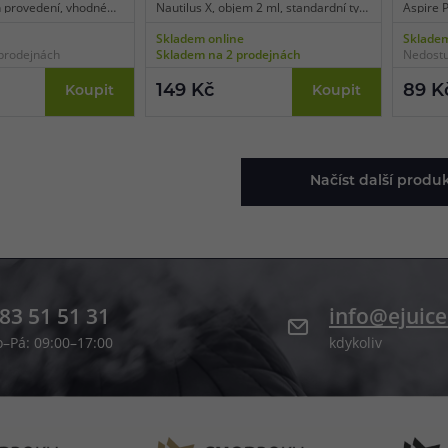
 provedení, vhodné
Nautilus X, objem 2 ml, standardní typ,
Aspire 
ks v balení.
mléčné zpracování, balení 1 ks.
typ, bar
Skladem online
Skladem
prodejnách
Skladem na 2 prodejnách
Nedostu
149 Kč
89 K
Koupit
Koupit
Načíst další produ
83 51 51 31
info@ejuice
o–Pá: 09:00–17:00
kdykoliv