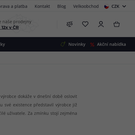
rava a platba
Kontakt
Blog
Velkoobchod
CZK
EUR
e naše prodejny
 12x v ČR
čky
Novinky
Akční nabídka
e
i-Ohm
illa
 Alpha
4
G5
 S&V
o výrobce dokáže v dnešní době oslovit
 své existence představil výrobce již
 V2
00 Pro
ilé uživatele. Za zmínku stojí zejména
Mini
S&V
neustále přináší nové inovace a udává
220
 3v1
45
mů pro klasické šlukování a pro co
Zobrazit produkty
Zobrazit produkty
Zobrazit produkty
Zobrazit produkty
Zobrazit produkty
Zobrazit produkty