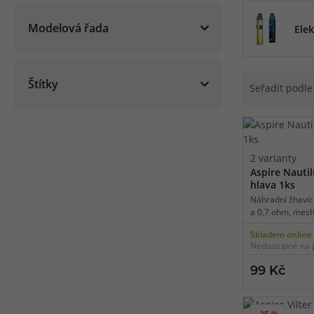
nejjednodušší 
Článek:
Vybíráme e-liquid, aneb co potřebujete 
Modelová řada
Elek
Článek:
Vybíráte první e-cigaretu? Poradíme vá
Článek:
Jak namíchat vlastní e-liquid? Je to snad
Štítky
Seřadit podl
2 varianty
Aspire Nautil
hlava 1ks
Náhradní žhavíc
a 0,7 ohm, mesh 
spirálka, vhodn
Skladem online
1ks v balení.
Nedostupné na 
99 Kč
-25 %