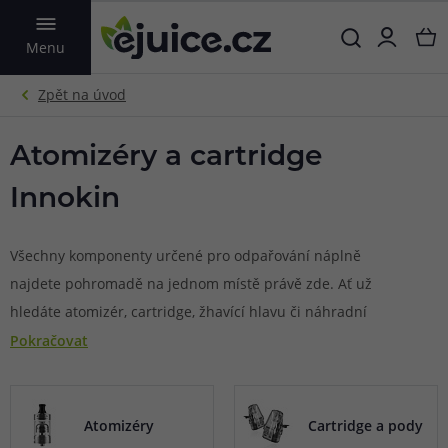
VYHLEDAT
Menu
Atomizéry a cartridge
Innokin
Všechny komponenty určené pro odpařování náplně
najdete pohromadě na jednom místě právě zde. Ať už
hledáte atomizér, cartridge, žhavící hlavu či náhradní
sklíčko nebo náustek, stačí v našem vyhledavači náhradní
Pokračovat
dílů vybrat značku a modelovou řadu vaší e-cigarety.
Okamžitě se vám zobrazí všechny kompatibilní náhradní
díly k vybranému modelu.
Atomizéry
Cartridge a pody