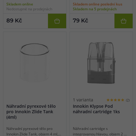
Skladem online
Skladem online poslední kus
balení 1 ks.
Nedostupné na prodejnách
Skladem na 5 prodejnách
89 Kč
79 Kč
1 varianta
(7)
Náhradní pyrexové tělo
Innokin Klypse Pod
pro Innokin Zlide Tank
náhradní cartridge 1ks
(4ml)
Náhradní pyrexové tělo pro
Náhradní cartridge s
Innokin Zlide Tank, objem 4 ml,
integrovanou hlavou, objem 2 ml,