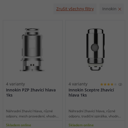
Zrušit všechny filtry
Innokin
4 varianty
4 varianty
(3)
Innokin PZP žhavící hlava
Innokin Sceptre žhavící
1ks
hlava 1ks
Náhradní žhavící hlava, různé
Náhradní žhavící hlava, různé
odpory, mesh provedení, vhodné
odpory, tradiční spirálka, vhodné
pro MTL/DL/RDL vaping, 1ks v
pro MTL/RDL vaping, 1ks v balení.
Skladem online
Skladem online
balení.