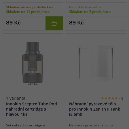
standardní typ, balení 1 ks.
odpor 0,8 ohm, mesh pletivo,
Skladem online poslední kus
Není skladem online
boční plnění, vhodné pro MTL
Skladem na 11 prodejnách
Skladem na 5 prodejnách
vaping, 1ks v balení.
89 Kč
89 Kč
1 varianta
(1)
Innokin Sceptre Tube Pod
Náhradní pyrexové tělo
náhradní cartridge s
pro Innokin Zenith II Tank
hlavou 1ks
(5,5ml)
Set náhradní cartridge a
Náhradní pyrexové tělo pro