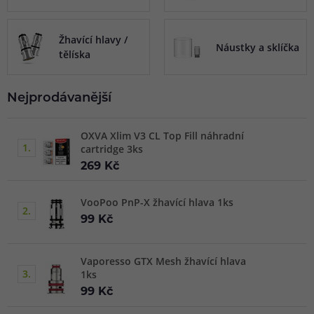
Žhavící hlavy /
Náustky a sklíčka
tělíska
Nejprodávanější
OXVA Xlim V3 CL Top Fill náhradní
1.
cartridge 3ks
269 Kč
VooPoo PnP-X žhavící hlava 1ks
2.
99 Kč
Vaporesso GTX Mesh žhavící hlava
3.
1ks
99 Kč