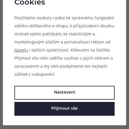
Skladem online
Skladem online
Cookies
vaping, 1ks v balení.
balení.
Skladem na 12 prodejnách
Skladem na 10 prodejnách
79 Kč
79 Kč
Používáme soubory cookie ke správnému fungování
vašeho oblíbeného e-shopu, k přizpůsobení obsahu
stránek vašim potřebám, ke statistickým a
marketingovým účelům a personalizaci reklam od
Googlu
i dalších společností. Kliknutím na tlačítko
Přijmout vše nám udělíte souhlas s jejich sběrem a
zpracováním a my vám poskytneme ten nejlepší
zážitek z nakupování.
Nastavení
Náhradní pyrexové tělo
Náhradní pyrexové tělo
Innokin Zenith Minimal
pro Innokin Zlide Tank
Tank (4ml)
(2ml)
Přijmout vše
Náhradní pyrexové tělo pro
Náhradní pyrexové tělo pro
Innokin Zenith Minimal Tank,
Innokin Zlide Tank, objem 2 ml,
objem 4 ml, standardní typ,
standardní typ, balení 1 ks.