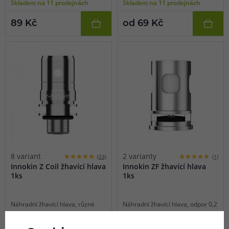
Skladem na 11 prodejnách
Skladem na 11 prodejnách
89 Kč
od 69 Kč
8 variant
2 varianty
(23)
(1)
Innokin Z Coil žhavící hlava
Innokin ZF žhavící hlava
1ks
1ks
Náhradní žhavící hlava, různé
Náhradní žhavící hlava, odpor 0,2
odpory, mesh provedení / tradiční
ohm a 0,3 ohm, mesh provedení,
spirálka, vhodné pro MTL/DL/RDL
vhodné pro DL vaping, 1ks v