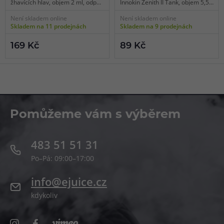
žhavících hlav, objem 2 ml, odpor
Innokin Zenith II Tank, objem 5,5
0,5 ohm, vrchní plnění, vhodné
ml, standardní typ, balení 1 ks.
Není skladem online
Není skladem online
pro RDL/MTL vaping.
Skladem na 11 prodejnách
Skladem na 9 prodejnách
169 Kč
89 Kč
Pomůžeme vám s výběrem
483 51 51 31
Po–Pá: 09:00–17:00
info@ejuice.cz
kdykoliv