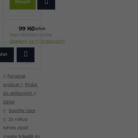
Koupit
1,0ohm
99 Kč
Není skladem online
Skladem na 11 prodejnách
ídat
Porovnat
produkt
Přidat
do oblíbených
Sdílet
Napište nám
Za nákup
tohoto zboží
získáte
5
bodů
do