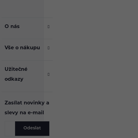
O nás
Vše o nákupu
Užitečné
odkazy
Zasílat novinky a
slevy na e-mail
Odeslat