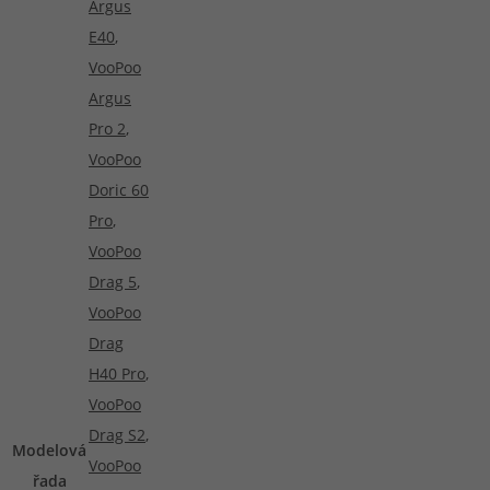
Argus
E40
,
VooPoo
Argus
Pro 2
,
VooPoo
Doric 60
Pro
,
VooPoo
Drag 5
,
VooPoo
Drag
H40 Pro
,
VooPoo
Drag S2
,
Modelová
VooPoo
řada