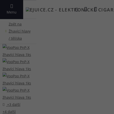
VYHLEDAT
Menu
+3 další
+4 další