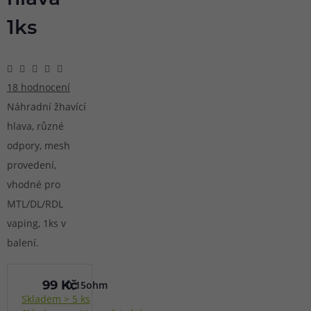
hlava
1ks
18 hodnocení
Náhradní žhavící
hlava, různé
odpory, mesh
provedení,
vhodné pro
MTL/DL/RDL
vaping, 1ks v
balení.
0,15ohm
99 Kč
Skladem > 5 ks