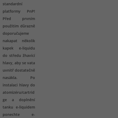
standardní
platformy PnP!
Před prvním
použitím důrazně
doporučujeme
nakapat několik
kapek e-liquidu
do středu žhavící
hlavy, aby se vata
uvnitř dostatečně
nasákla. Po
instalaci hlavy do
atomizéru/cartrid
ge a doplnění
tanku e-liquidem
ponechte e-