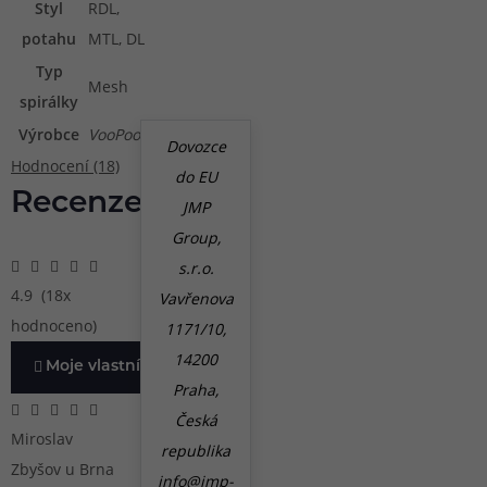
Styl
RDL,
potahu
MTL, DL
Typ
Mesh
spirálky
Výrobce
VooPoo
Dovozce
Hodnocení (18)
do EU
Recenze
JMP
Group,
s.r.o.
4.9
(18x
Vavřenova
hodnoceno)
1171/10,
14200
Moje vlastní zkušenost
Praha,
Česká
Miroslav
republika
Zbyšov u Brna
info@jmp-