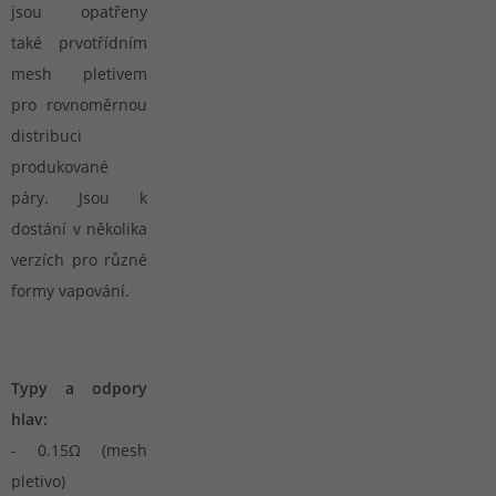
jsou opatřeny
také prvotřídním
mesh pletivem
pro rovnoměrnou
distribuci
produkované
páry. Jsou k
dostání v několika
verzích pro různé
formy vapování.
Typy a odpory
hlav:
- 0.15Ω (mesh
pletivo)