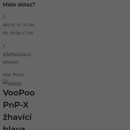
Máte dotaz?
483 51 51 31
Po–
Pá: 09:00–17:00
info@ejuice.cz
kdykoliv
Kód: PY241
VooPoo
PnP-X
žhavící