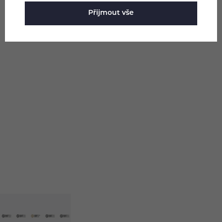
Přijmout vše
Položit dotaz
Pomůžeme
vám s
483 51 51 31
výběrem
Po–Pá: 09:00–17:00
info@ejuice.cz
kdykoliv