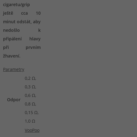
cigaretu/grip
ještě cca 10
minut odstát, aby
nedošlo k
připálení hlavy
při prvním
žhavení.
Parametry
0,2 Ω,
0,3 Ω,
0,6 Ω,
Odpor
0,8 Ω,
0,15 Ω,
1,0 Ω
VooPoo