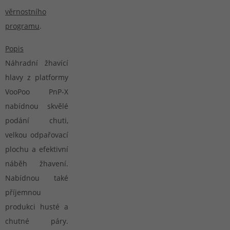
věrnostního
programu
.
Popis
Náhradní žhavící
hlavy z platformy
VooPoo PnP-X
nabídnou skvělé
podání chuti,
velkou odpařovací
plochu a efektivní
náběh žhavení.
Nabídnou také
příjemnou
produkci husté a
chutné páry.