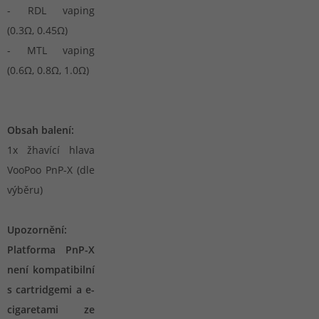
- RDL vaping
(0.3Ω, 0.45Ω)
- MTL vaping
(0.6Ω, 0.8Ω, 1.0Ω)
Obsah balení:
1x žhavící hlava
VooPoo PnP-X (dle
výběru)
Upozornění:
Platforma PnP-X
není kompatibilní
s cartridgemi a e-
cigaretami ze