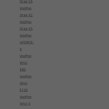
Drag S3
,
VooPoo
Drag X2
,
VooPoo
Drag X3
,
VooPoo
UFORCE-
X
,
VooPoo
Vinci
E80
,
VooPoo
Vinci
E120
,
VooPoo
Vinci S