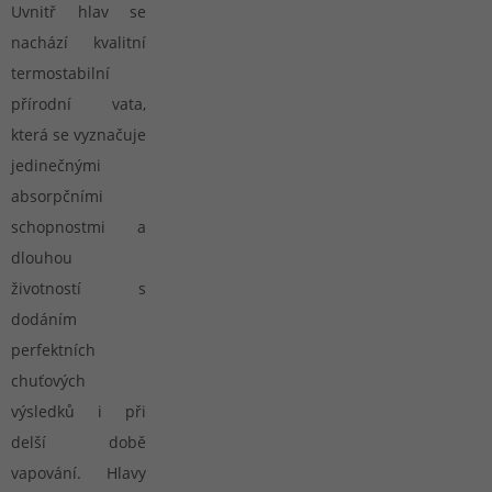
Uvnitř hlav se
nachází kvalitní
termostabilní
přírodní vata,
která se vyznačuje
jedinečnými
absorpčními
schopnostmi a
dlouhou
životností s
dodáním
perfektních
chuťových
výsledků i při
delší době
vapování. Hlavy