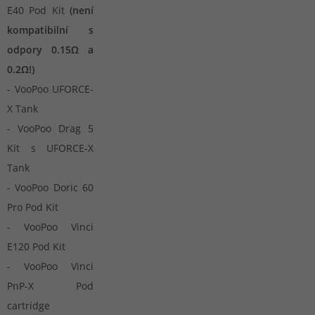
E40 Pod Kit
(není
kompatibilní s
odpory 0.15Ω a
0.2Ω!)
- VooPoo UFORCE-
X Tank
- VooPoo Drag 5
Kit s UFORCE-X
Tank
- VooPoo Doric 60
Pro Pod Kit
- VooPoo Vinci
E120 Pod Kit
- VooPoo Vinci
PnP-X Pod
cartridge