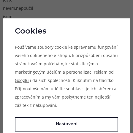
nevím,nepoužil
jsem.
Cookies
Zobrazit další hodnocení (9)
Informace k
Používáme soubory cookie ke správnému fungování
získávání recenzí
vašeho oblíbeného e-shopu, k přizpůsobení obsahu
Zeptejte se (0)
stránek vašim potřebám, ke statistickým a
0 příspěvků
marketingovým účelům a personalizaci reklam od
Zeptejte
Googlu
i dalších společností. Kliknutím na tlačítko
se
Přijmout vše nám udělíte souhlas s jejich sběrem a
zpracováním a my vám poskytneme ten nejlepší
Máte dotaz k
zážitek z nakupování.
tomuto produktu?
Využijte této
Nastavení
diskuze.