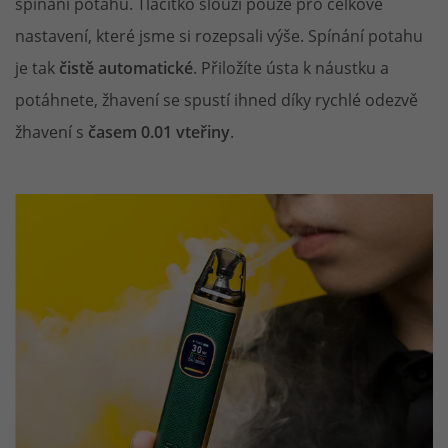
spínání potahu. Tlačítko slouží pouze pro celkové
nastavení, které jsme si rozepsali výše. Spínání potahu
je tak
čistě automatické
. Přiložíte ústa k náustku a
potáhnete, žhavení se spustí ihned díky rychlé odezvě
žhavení s
časem 0.01 vteřiny
.