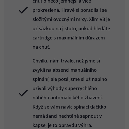
chuť o něco jemnější a více
prokreslená. Hravě si poradila i se
složitými ovocnými mixy, Xlim V3 je
už sázkou na jistotu, pokud hledáte
cartridge s maximálním důrazem
na chuť.
Chvilku nám trvalo, než jsme si
zvykli na absenci manuálního
spínání, ale poté jsme si už naplno
užívali výhody superrychlého
náběhu automatického žhavení.
Když se vám navíc spínací tlačítko
nemá šanci nechtěně sepnout v
kapse, je to opravdu výhra.