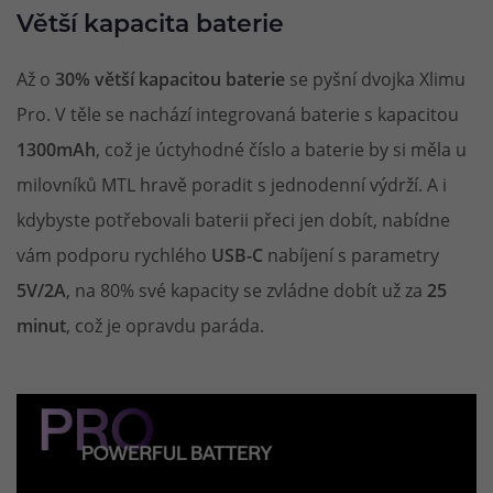
Větší kapacita baterie
Až o
30% větší kapacitou baterie
se pyšní dvojka Xlimu
Pro. V těle se nachází integrovaná baterie s kapacitou
1300mAh
, což je úctyhodné číslo a baterie by si měla u
milovníků MTL hravě poradit s jednodenní výdrží. A i
kdybyste potřebovali baterii přeci jen dobít, nabídne
vám podporu rychlého
USB-C
nabíjení s parametry
5V/2A
, na 80% své kapacity se zvládne dobít už za
25
minut
, což je opravdu paráda.