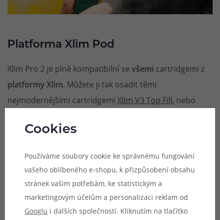
Platforma Xlim Pod
Xlim Pro 2 je plně kompatibilní se
všemi
cartridgemi z
platformy Xlim
. Můžete ji tak osadit těmi
nejmodernějšími cartridgemi
Xlim V3 Top Fill
, nebo
tradičními cartridgemi
Xlim V2
. V základním balení
Cookies
najdete rovnou dvě cartridge Xlim V3 pro RDL a
MTL vaping. Pokud už máte také některý z předchozích
Používáme soubory cookie ke správnému fungování
modelů ze série Xlim, jednoduše můžete stávající
vašeho oblíbeného e-shopu, k přizpůsobení obsahu
cartridge ze starého modelu
nasadit na tuto novinku
a
stránek vašim potřebám, ke statistickým a
pohodově používat.
marketingovým účelům a personalizaci reklam od
Googlu
i dalších společností. Kliknutím na tlačítko