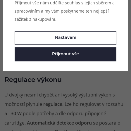
Přijmout vše nám udělíte souhlas s jejich sběrem a
zpracováním a my vám poskytneme ten nejlepší
zážitek z nakupování.
Nastavení
Přijmout vše
Regulace výkonu
U dvojky nesmí chybět ani vysoký výstupní výkon s
možností plynulé
regulace
. Lze ho regulovat v rozsahu
5 - 30 W
podle potřeby a dle odporu připojené
cartridge.
Automatická detekce odporu
se postará o