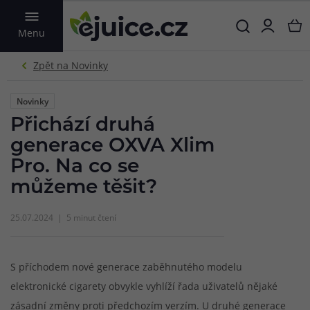
VYHLEDAT
Menu
Novinky
Přichází druhá
generace OXVA Xlim
Pro. Na co se
můžeme těšit?
25.07.2024
5 minut čtení
S příchodem nové generace zaběhnutého modelu
elektronické cigarety obvykle vyhlíží řada uživatelů nějaké
zásadní změny proti předchozím verzím. U druhé generace