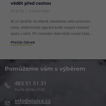
vědět před cestou
31.07.26
5 minut čtení
Ať už vyrážíte na víkend, dovolenou nebo pracovní
cestu, elektronická cigareta bude nejspíš cestovat
spolu s vámi. Při cestování však může nastat řada
situací, které mohou používání elektronické cigarety
Přečíst článek
zbytečně zkomplikovat. Od přehřáté baterie přes
protékající cartridge až po přísná pravidla na letišti
nebo úplný zákaz vapování v některých zemích.
Pomůžeme vám s výběrem
483 51 51 31
Po–Pá: 09:00–17:00
info@ejuice.cz