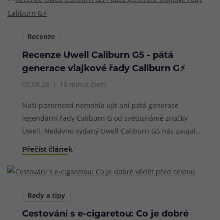
Recenze
Recenze Uwell Caliburn G5 - pátá
generace vlajkové řady Caliburn G⚡
07.08.26
16 minut čtení
Naší pozornosti nemohla ujít ani pátá generace
legendární řady Caliburn G od světoznámé značky
Uwell. Nedávno vydaný Uwell Caliburn G5 nás zaujal
už od prvních vteřin používání, dlouhodobě si drží
Přečíst článek
stále skvělé výsledky a rádi bychom vám nabídli naši
uživatelskou recenzi, kterou jsme pro vás sestavili do
naší rubriky recenzí po několikatýdenním intenzivním
testování. Co tedy přináší Uwell Caliburn G5 nového a
Rady a tipy
jaké jsou jeho výhody a nevýhody?
Cestování s e-cigaretou: Co je dobré