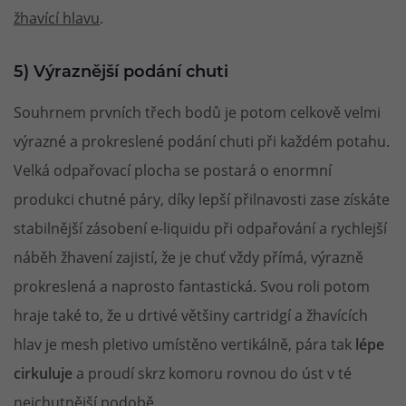
žhavící hlavu
.
5) Výraznější podání chuti
Souhrnem prvních třech bodů je potom celkově velmi
výrazné a prokreslené podání chuti při každém potahu.
Velká odpařovací plocha se postará o enormní
produkci chutné páry, díky lepší přilnavosti zase získáte
stabilnější zásobení e-liquidu při odpařování a rychlejší
náběh žhavení zajistí, že je chuť vždy přímá, výrazně
prokreslená a naprosto fantastická. Svou roli potom
hraje také to, že u drtivé většiny cartridgí a žhavících
hlav je mesh pletivo umístěno vertikálně, pára tak
lépe
cirkuluje
a proudí skrz komoru rovnou do úst v té
nejchutnější podobě.