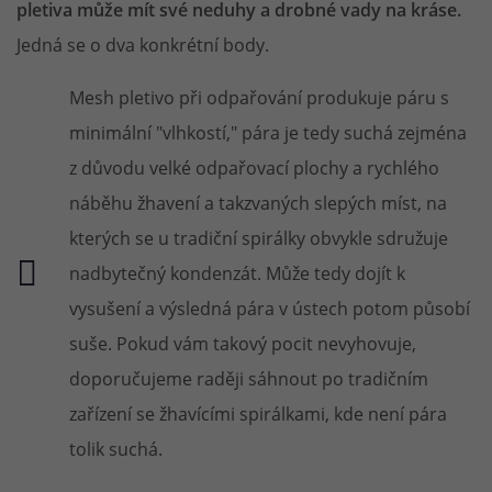
pletiva může mít své neduhy a drobné vady na kráse.
Jedná se o dva konkrétní body.
Mesh pletivo při odpařování produkuje páru s
minimální "vlhkostí," pára je tedy suchá zejména
z důvodu velké odpařovací plochy a rychlého
náběhu žhavení a takzvaných slepých míst, na
kterých se u tradiční spirálky obvykle sdružuje
nadbytečný kondenzát. Může tedy dojít k
vysušení a výsledná pára v ústech potom působí
suše. Pokud vám takový pocit nevyhovuje,
doporučujeme raději sáhnout po tradičním
zařízení se žhavícími spirálkami, kde není pára
tolik suchá.