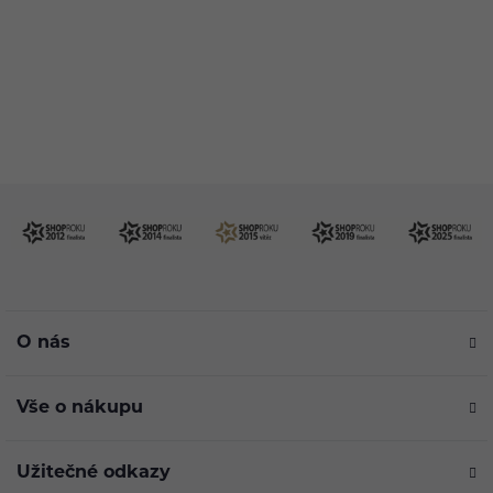
info@ejuice.cz
kdykoliv
O nás
Vše o nákupu
Užitečné odkazy