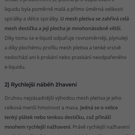
liquidu byla poměrně malá a přímo úměrná velikosti
spirálky a délce spirálky.
U mesh pletiva se zahřívá celá
mesh destička a její plocha je mnohonásobně větší.
Díky tomu se e-liquid odpařuje rovnoměrněji, plynuleji
a díky plochému profilu mesh pletiva a tenké vrstvě
nedochází ani k prskání nebo praskání neodpařeného
e-liquidu.
2) Rychlejší náběh žhavení
Druhou nejzásadnější výhodou mesh pletiva je jeho
celková menší hmotnost a masa.
Jedná se o velice
tenký plátek nebo tenkou destičku, což přináší
mnohem rychlejší nažhavení.
Právě rychlejší nažhavení