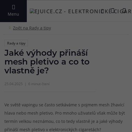
VYHLEDAT
Menu
Rady a tipy
Jaké výhody přináší
mesh pletivo a co to
vlastně je?
25.04.2025
6 minut čtení
Ve světě vapingu se často setkáváme s pojmem mesh žhavící
hlava nebo mesh pletivo. Pro mnoho uživatelů však může být
termín velkou neznámou, co to tedy vlastně je a jaké výhody
přináší mesh pletivo v elektronických cigaretách?