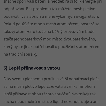
značně spoří vaši baterii a neodebírá si tolik energie při
odpařování. Bez problému tak můžete mesh pletivo
používat i ve slabších a méně výkonných e-cigaretách.
Pokud používáte mod s mesh atomizérem, postará se
takový atomizér o to, že na běžný provoz vám bude
stačit jednobaterkový mod místo dvoubaterkového,
který byste jinak potřebovali u používání s atomizérem
na tradiční spirálky.
3) Lepší přilnavost s vatou
Díky svému plochému profilu a větší odpařovací ploše
se na mesh pletivo lépe váže vata a vzniká mnohem
lepší přilnavost obou těchto součástí. Nevznikají tak
suchá nebo mokrá místa, e-liquid nekondenzuje a ani