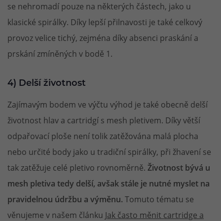
se nehromadí pouze na některých částech, jako u
klasické spirálky. Díky lepší přilnavosti je také celkový
provoz velice tichý, zejména díky absenci praskání a
prskání zmíněných v bodě 1.
4) Delší životnost
Zajímavým bodem ve výčtu výhod je také obecně delší
životnost hlav a cartridgí s mesh pletivem. Díky větší
odpařovací ploše není tolik zatěžována malá plocha
nebo určité body jako u tradiční spirálky, při žhavení se
tak zatěžuje celé pletivo rovnoměrně.
Životnost bývá u
mesh pletiva tedy delší, avšak stále je nutné myslet na
pravidelnou údržbu a výměnu.
Tomuto tématu se
věnujeme v našem článku
Jak často měnit cartridge a