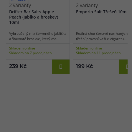
2 varianty
2 varianty
Drifter Bar Salts Apple
Emporio Salt Třešeň 10ml
Peach (Jablko a broskev)
10ml
Vybroušený mix červeného jablíčka
Reálná chuť čerstvě natrhaných
a šťavnaté broskve, který vás
třešní provoní vaši e-cigaretu.
zaručeně naladí do pohody.
Dokonalá chuť jako ze zahrady,
Skladem online
Skladem online
Nakyslé tóny jablka jsou
šťavnatá, výrazná a nespoutaná.
Skladem na 7 prodejnách
Skladem na 11 prodejnách
vyvažovány dokonale zralou
šťavnatou broskví a dohromady
utváří příjemně harmonickou a
239 Kč
199 Kč
plnou chuť. Vy si tak budete
vychutnávat naprosto každý váš
potah.