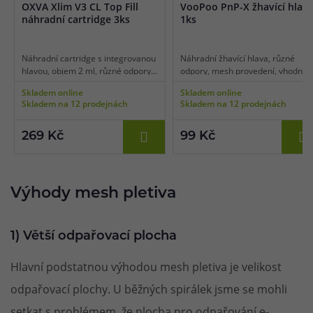
OXVA Xlim V3 CL Top Fill
VooPoo PnP-X žhavící hlav
náhradní cartridge 3ks
1ks
Náhradní cartridge s integrovanou
Náhradní žhavící hlava, různé
hlavou, objem 2 ml, různé odpory,
odpory, mesh provedení, vhodné
mesh pletivo, boční plnění ve
pro MTL/DL/RDL vaping, 1ks v
Skladem online
Skladem online
vrchní části, vhodné pro MTL/RDL
balení.
Skladem na 12 prodejnách
Skladem na 12 prodejnách
vaping, 3ks v balení.
269 Kč
99 Kč
Výhody mesh pletiva
1) Větší odpařovací plocha
Hlavní podstatnou výhodou mesh pletiva je velikost
odpařovací plochy. U běžných spirálek jsme se mohli
setkat s problémem, že plocha pro odpařování e-