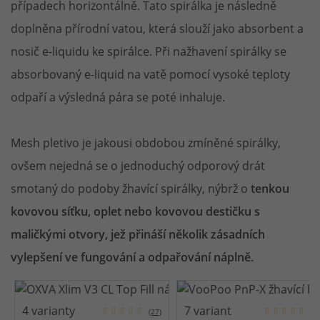
případech horizontálně. Tato spirálka je následně
doplněna přírodní vatou, která slouží jako absorbent a
nosič e-liquidu ke spirálce. Při nažhavení spirálky se
absorbovaný e-liquid na vatě pomocí vysoké teploty
odpaří a výsledná pára se poté inhaluje.
Mesh pletivo je jakousi obdobou zmíněné spirálky,
ovšem nejedná se o jednoduchý odporový drát
smotaný do podoby žhavící spirálky, nýbrž o
tenkou
kovovou síťku, oplet nebo kovovou destičku s
maličkými otvory, jež přináší několik zásadních
vylepšení ve fungování a odpařování náplně.
4 varianty
7 variant
(27)
(1