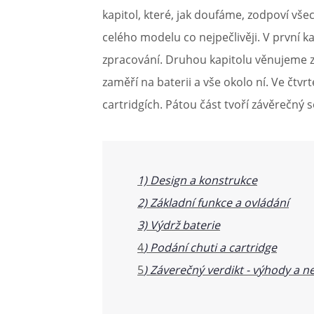
kapitol, které, jak doufáme, zodpoví vše
celého modelu co nejpečlivěji. V první 
zpracování. Druhou kapitolu věnujeme zá
zaměří na baterii a vše okolo ní. Ve čtv
cartridgích. Pátou část tvoří závěrečn
1) Design a konstrukce
2) Základní funkce a ovládání
3) Výdrž baterie
4
) Podání chuti a cartridge
5
) Záverečný verdikt - výhody a 