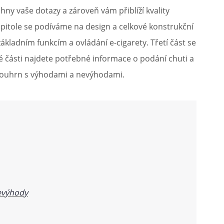
chny vaše dotazy a zároveň vám přiblíží kvality
kapitole se podíváme na design a celkové konstrukční
kladním funkcím a ovládání e-cigarety. Třetí část se
rté části najdete potřebné informace o podání chuti a
ý souhrn s výhodami a nevýhodami.
nevýhody