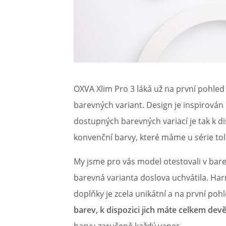
OXVA Xlim Pro 3 láká už na první poh
barevných variant. Design je inspirován
dostupných barevných variací je tak k di
konvenční barvy, které máme u série toli
My jsme pro vás model otestovali v bare
barevná varianta doslova uchvátila. H
doplňky je zcela unikátní a na první pohl
barev, k dispozici jich máte celkem devě
barvu zaručeně každý vaper.