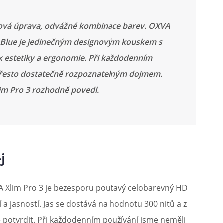
hová úprava, odvážné kombinace barev. OXVA
ky Blue je jedinečným designovým kouskem s
estetiky a ergonomie. Při každodenním
přesto dostatečně rozpoznatelným dojmem.
lim Pro 3 rozhodně povedl.
j
A Xlim Pro 3 je bezesporu poutavý celobarevný HD
 a jasností. Jas se dostává na hodnotu 300 nitů a z
 potvrdit. Při každodenním používání jsme neměli