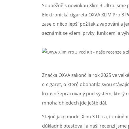
Souběžně s novinkou Xlim 3 Ultra jsme 
Článek:
Vybíráme e-liquid, aneb co potřebujete 
Článek:
Elektronická cigareta OXVA XLIM Pro 3 Po
Vybíráte první e-cigaretu? Poradíme vá
Článek:
Jak namíchat vlastní e-liquid? Je to snad
zase o něco lepší požitek z vapování a j
seznámit se všemi prvky, funkcemi a vý
Značka OXVA zakončila rok 2025 ve vel
e-cigaret, o které obohatila svou stávají
luxusně zpracovaný pod systém, který 
mnoha ohledech jde ještě dál.
Stejně jako model Xlim 3 Ultra, i zmíněn
důkladně otestovali a naši recenzi jsme 