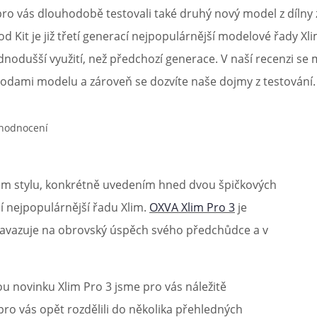
pro vás dlouhodobě testovali také druhý nový model z dílny
při nákupu vědět
d Kit je již třetí generací nejpopulárnější modelové řady Xl
m, podle čeho se rozhodnout
nější, než si myslíte
ednodušší využití, než předchozí generace. V naší recenzi se
hodami modelu a zároveň se dozvíte naše dojmy z testování.
kém stylu, konkrétně uvedením hned dvou špičkových
cí nejpopulárnější řadu Xlim.
OXVA Xlim Pro 3
je
navazuje na obrovský úspěch svého předchůdce a v
ou novinku Xlim Pro 3 jsme pro vás náležitě
pro vás opět rozdělili do několika přehledných