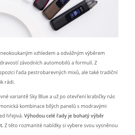
led neokoukaným vzhledem a odvážným výběrem
 dravostí závodních automobilů a formulí. Z
spozici řada pestrobarevných mixů, ale také tradiční
k rádi.
vné variantě Sky Blue a už po otevření krabičky nás
armonická kombinace bílých panelů s modravými
ed hřejivá.
Výhodou celé řady je bohatý výběr
t.
Z této rozmanité nabídky si vybere svou vysněnou