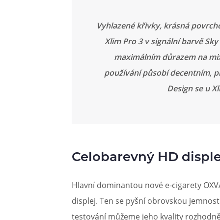
Vyhlazené křivky, krásná povrc
Xlim Pro 3 v signální barvě S
maximálním důrazem na mix 
používání působí decentním, 
Design se u X
Celobarevný HD disple
Hlavní dominantou nové e-cigarety OXV
displej. Ten se pyšní obrovskou jemností
testování můžeme jeho kvality rozhodně