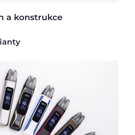
gn a konstrukce
ianty