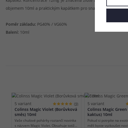
kapátko. Koncentrace 12mg je značena žlutě a disponuje žlut
objemem 10ml a praktickým kapátkem pro snadné plnění clear
Poměr základu:
PG40% / VG60%
Balení:
10ml
5 variant
5 variant
(9)
Colinss Magic Violet (Borůvková
Colinss Magic Green 
směs) 10ml
kaktus) 10ml
Vaše chuťové pohárky roztančí novinka
Pokud si potrpíte na exoti
s názvem Magic Violet. Obsahuje totiž
měli byste vyzkoušet nov