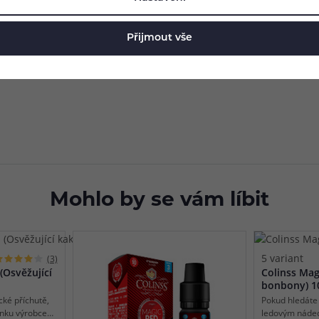
ým kapátkem, nejsilnější koncentrace 18mg potom nabídne červené
omizéru.
Přijmout vše
Mohlo by se vám líbit
5 variant
(3)
(Osvěžující
Colinss Mag
bonbony) 1
cké příchutě,
Pokud hledáte 
inku výrobce
ledovým náde