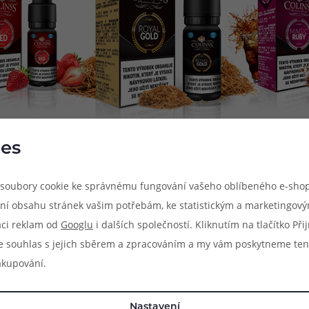
es
 pro každodenní vapování. V sérii najdete jak chutné ovocné nápl
soubory cookie ke správnému fungování vašeho oblíbeného e-shop
 všechny typy MTL e-cigaret pro klasické šlukování, včetně stále ví
ní obsahu stránek vašim potřebám, ke statistickým a marketingov
í se na výrobu hotových e-liquidů pro elektronické cigarety. Jej
aci reklam od
Googlu
i dalších společností. Kliknutím na tlačítko Př
inářský glycerin, tyto dvě základní složky jsou potom doplněny o sa
e souhlas s jejich sběrem a zpracováním a my vám poskytneme ten
akupování.
mg, 3mg, 6mg, 12mg a 18mg). Všechny koncentrace nikotinu se liší 
, e-liquidy s koncentrací 3mg obsahují modré kapátko a modré zna
Nastavení