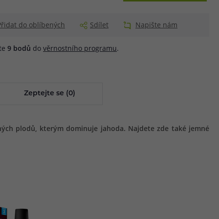
Přidat do oblíbených
Sdílet
Napište nám
áte
9
bodů
do
věrnostního programu
.
Zeptejte se (0)
cných plodů, kterým dominuje jahoda. Najdete zde také jemné