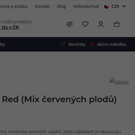
rava a platba
Kontakt
Blog
Velkoobchod
CZK
EUR
e naše prodejny
 12x v ČR
čky
Novinky
Akční nabídka
e
i-Ohm
illa
 Alpha
4
G5
 S&V
 Red (Mix červených plodů)
 V2
00 Pro
Mini
S&V
220
 3v1
45
hny milovníky ovocných náplní. Jejím základem je okouzlující
Zobrazit produkty
Zobrazit produkty
Zobrazit produkty
Zobrazit produkty
Zobrazit produkty
Zobrazit produkty