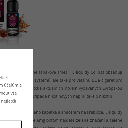
ně, tak také výborné tabákové směsi. E-liquidy Colinss obsahují
u, k
ce oblíbených POD systémů, ale také pro většinu DL e-cigaret pro
ým účelům a
ich výroba probíhá podle aktuálních norem vydávaných Evropskou
ijmout vše
motné aroma a v případě nikotinových náplní také o nikotin.
 nejlepší
také barvou samotného kapátka a značením na krabičce. E-liquidy
čení, u koncentrace 6mg potom najdete zelené značení a zelené