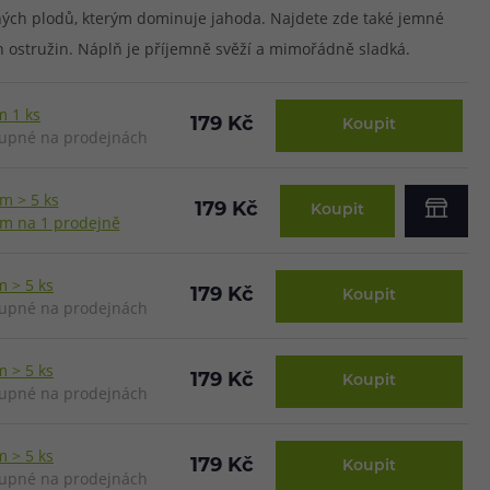
ých plodů, kterým dominuje jahoda. Najdete zde také jemné
h ostružin. Náplň je příjemně svěží a mimořádně sladká.
m 1 ks
179 Kč
Koupit
upné na prodejnách
m > 5 ks
179 Kč
Koupit
m na 1 prodejně
 > 5 ks
179 Kč
Koupit
upné na prodejnách
 > 5 ks
179 Kč
Koupit
upné na prodejnách
 > 5 ks
179 Kč
Koupit
upné na prodejnách