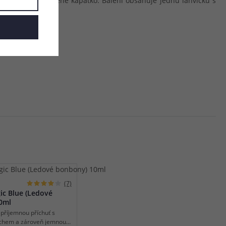
 značení a červené kapátko. Balení obsahuje jednu lahvičku s
(7)
ic Blue (Ledové
0ml
příjemnou příchuť s
chem a zároveň jemnou