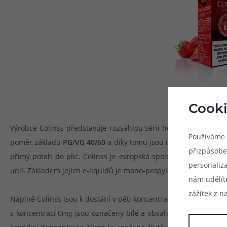
Cooki
Výrobce Colinss představuje rozsáhlou sérii hotových e-liquidů
Používáme 
poměr základu
PG/VG 40/60
a díky tomu jsou ideální volbou pro
přizpůsobe
přímý potah do plic. Colinss je evropská společnost zaměřujíc
personaliz
unií. Základem jejich e-liquidů je mono-propylenglykol a potrav
nám udělít
zážitek z n
Náplně Colinss jsou k dostání v pěti koncentracích nikotinu (0
s koncentrací 0mg jsou označeny bílé a obsahují bílé kapátko