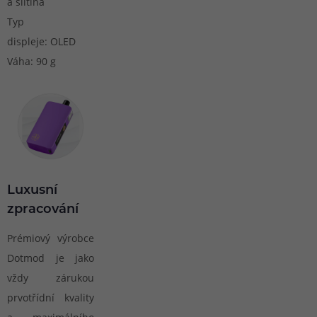
á slitina
Typ
displeje: OLED
Váha: 90 g
Luxusní
zpracování
Prémiový výrobce
Dotmod je jako
vždy zárukou
prvotřídní kvality