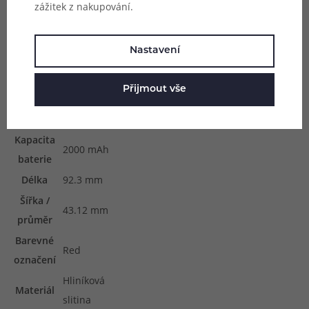
zážitek z nakupování.
Nastavení
Parametry
Přijmout vše
Barva
Červená
Objem
5 ml
Kapacita
2000 mAh
baterie
Délka
92.3 mm
Šířka /
43.12 mm
průměr
Barevné
Red
označení
Hliníková
Materiál
slitina