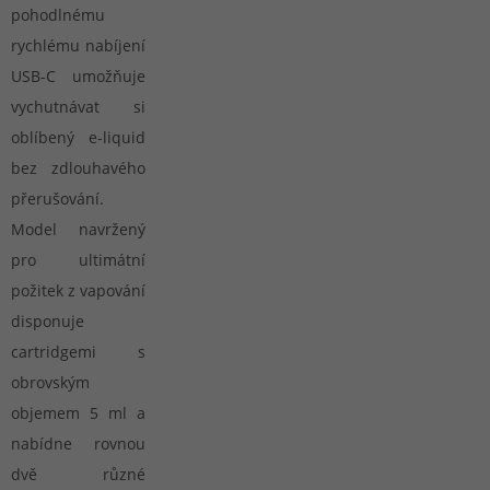
pohodlnému
rychlému nabíjení
USB-C umožňuje
vychutnávat si
oblíbený e-liquid
bez zdlouhavého
přerušování.
Model navržený
pro ultimátní
požitek z vapování
disponuje
cartridgemi s
obrovským
objemem 5 ml a
nabídne rovnou
dvě různé