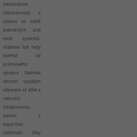
ztělesněním
všestrannosti a
výkonu ve světě
pokročilých pod
mod systémů.
Vlajková loď řady
dotPod od
prémiového
výrobce Dotmod
ohromí vysokým
výkonem až 60W a
robustní
integrovanou
baterií s
kapacitou
2000mAh. Díky