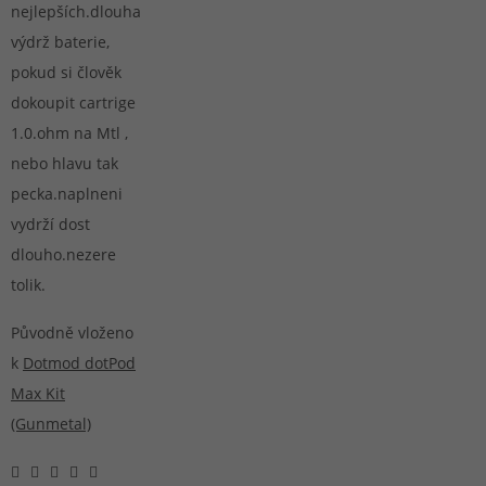
nejlepších.dlouha
výdrž baterie,
pokud si člověk
dokoupit cartrige
1.0.ohm na Mtl ,
nebo hlavu tak
pecka.naplneni
vydrží dost
dlouho.nezere
tolik.
Původně vloženo
k
Dotmod dotPod
Max Kit
(Gunmetal)