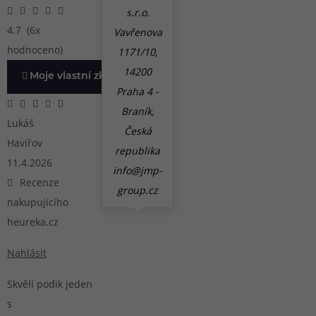
s.r.o.
4.7
(6x
Vavřenova
hodnoceno)
1171/10,
14200
Moje vlastní zkušenost
Praha 4 -
Braník,
Lukáš
Česká
Havířov
republika
11.4.2026
info@jmp-
Recenze
group.cz
nakupujícího
heureka.cz
Nahlásit
Skvělí podik jeden
s