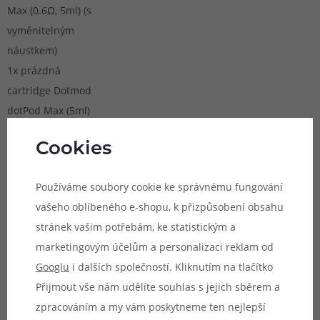
Max (0.6Ω, 5ml) (s
vyměnitelným
náustkem)
1x prázdná
cartridge Dotmod
dotPod Max (5ml)
(bez náustku)
Cookies
1x žhavící hlava
Dotmod dotCoil
Používáme soubory cookie ke správnému fungování
(0.3Ω)
vašeho oblíbeného e-shopu, k přizpůsobení obsahu
1x USB-C kabel
stránek vašim potřebám, ke statistickým a
pro dobíjení
marketingovým účelům a personalizaci reklam od
1x uživatelský
Googlu
i dalších společností. Kliknutím na tlačítko
manuál
Přijmout vše nám udělíte souhlas s jejich sběrem a
zpracováním a my vám poskytneme ten nejlepší