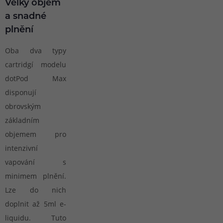
Velký objem
a snadné
plnění
Oba dva typy
cartridgí modelu
dotPod Max
disponují
obrovským
základním
objemem pro
intenzivní
vapování s
minimem plnění.
Lze do nich
doplnit až 5ml e-
liquidu. Tuto