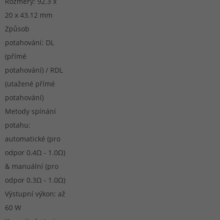
Rozměry: 92.3 x
20 x 43.12 mm
Způsob
potahování: DL
(přímé
potahování) / RDL
(utažené přímé
potahování)
Metody spínání
potahu:
automatické (pro
odpor 0.4Ω - 1.0Ω)
& manuální (pro
odpor 0.3Ω - 1.0Ω)
Výstupní výkon: až
60 W