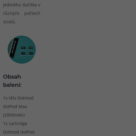
jediného tlačítka v
různých počtech
stisků.
Obsah
balení:
1x tělo Dotmod
dotPod Max
(2000mAh)
1x cartridge
Dotmod dotPod