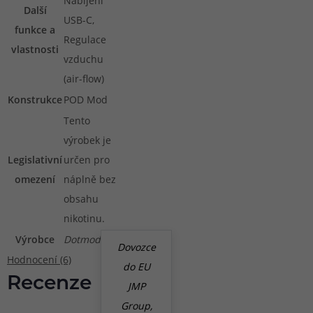
Nabíjení
Další
USB-C,
funkce a
Regulace
vlastnosti
vzduchu
(air-flow)
Konstrukce
POD Mod
Tento
výrobek je
Legislativní
určen pro
omezení
náplně bez
obsahu
nikotinu.
Výrobce
Dotmod
Dovozce
Hodnocení (6)
do EU
Recenze
JMP
Group,