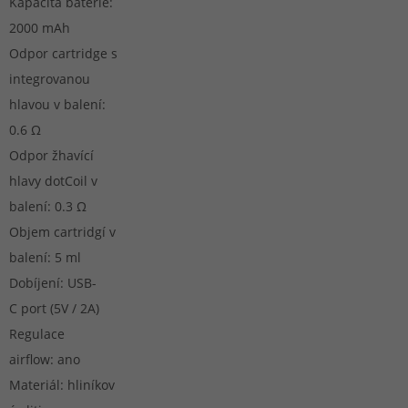
Kapacita baterie:
2000 mAh
Odpor cartridge s
integrovanou
hlavou v balení:
0.6 Ω
Odpor žhavící
hlavy dotCoil v
balení: 0.3 Ω
Objem cartridgí v
balení: 5 ml
Dobíjení: USB-
C port (5V / 2A)
Regulace
airflow: ano
Materiál: hliníkov