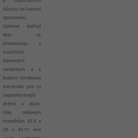
a maximálního
důrazu na luxusní
zpracování.
Dotmod dotPod
Max se
představuje v
tradičních
barevných
variantách a s
kvalitní hliníkovou
konstrukcí pro co
nejkomfortnější
držení v dlani.
Díky celkovým
rozměrům 92.3 x
20 x 43.12 mm