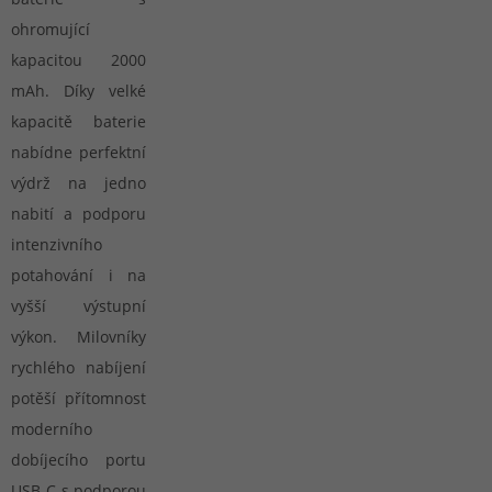
ohromující
kapacitou 2000
mAh. Díky velké
kapacitě baterie
nabídne perfektní
výdrž na jedno
nabití a podporu
intenzivního
potahování i na
vyšší výstupní
výkon. Milovníky
rychlého nabíjení
potěší přítomnost
moderního
dobíjecího portu
USB-C s podporou