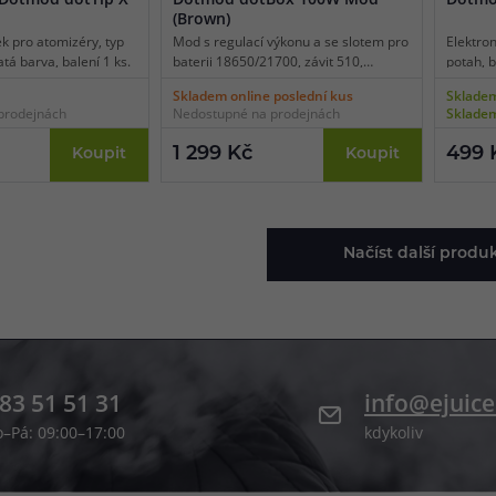
(Brown)
k pro atomizéry, typ
Mod s regulací výkonu a se slotem pro
Elektron
atá barva, balení 1 ks.
baterii 18650/21700, závit 510,
potah, 
výstupní výkon až 100 W, USB-C
automat
Skladem online poslední kus
Skladem
nabíjení, teplotní režim, krásné
dobíjení
prodejnách
Nedostupné na prodejnách
Skladem
zpracování, bohatá nabídka režimů,
intelige
voděodolnost IP67.
multiba
1 299 Kč
499 
Koupit
Koupit
platform
dílensk
Načíst další produ
83 51 51 31
info@ejuice
o–Pá: 09:00–17:00
kdykoliv