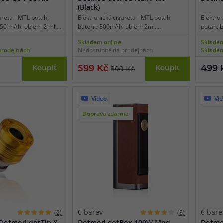
(Black)
areta - MTL potah,
Elektronická cigareta - MTL potah,
Elektron
650 mAh, objem 2 ml,
baterie 800mAh, objem 2ml,
potah, 
nání, výkon 16-22 W,
automatické spínání, výkon až 18W,
automat
Skladem online
Skladem
kce odporu, 2 displeje,
dobíjení USB-C, LED indikační dioda,
dobíjení
prodejnách
Nedostupné na prodejnách
Skladem
a magnetické nabíjení
šňůrka na krk v balení.
intelige
, hliníková
multiba
599 Kč
499 
Koupit
Koupit
899 Kč
platform
dílensk
Video
Vi
Doprava zdarma
6 barev
6 bare
(2)
(8)
 Dotmod dotTip X
Dotmod dotBox 100W Mod
Dotmod