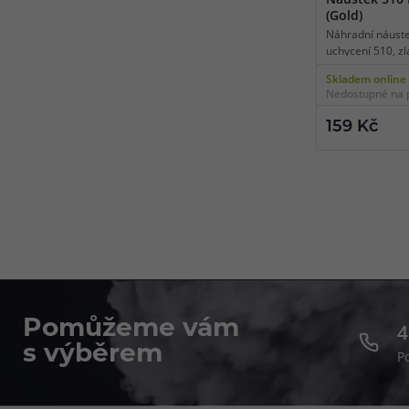
(Gold)
Náhradní náuste
uchycení 510, zl
Skladem online
Nedostupné na 
159 Kč
Pomůžeme vám
4
s výběrem
P