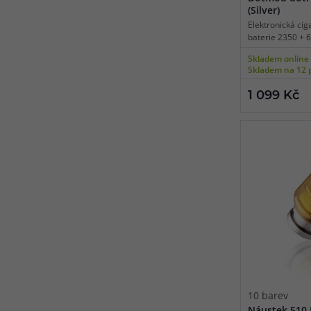
(Silver)
Elektronická cig
baterie 2350 + 
automatické spí
Skladem online
inteligentní dete
Skladem na 12 
USB-C nabíjení 
skrz powerbanku
1 099 Kč
konstrukce.
10 barev
Náustek 510