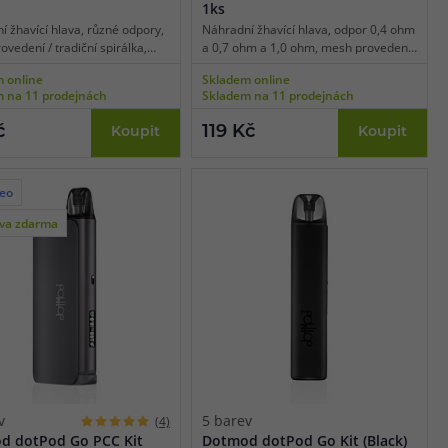
1ks
í žhavící hlava, různé odpory,
Náhradní žhavící hlava, odpor 0,4 ohm
vedení / tradiční spirálka,
a 0,7 ohm a 1,0 ohm, mesh provedení,
pro MTL/DL/RDL vaping, 1ks v
vhodné pro MTL/RDL vaping, 1ks v
 online
Skladem online
balení.
 na 11 prodejnách
Skladem na 11 prodejnách
č
119 Kč
Koupit
Koupit
deo
va zdarma
v
5 barev
(4)
d dotPod Go PCC Kit
Dotmod dotPod Go Kit (Black)