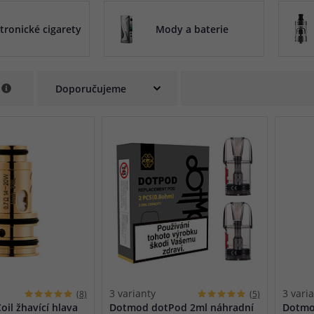
při nákupu vědět
tronické cigarety
Mody a baterie
m, podle čeho se rozhodnout
nější, než si myslíte
e
3 varianty
3 vari
(8)
(5)
il žhavící hlava
Dotmod dotPod 2ml náhradní
Dotmod