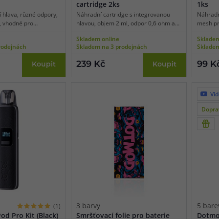
cartridge 2ks
1ks
 hlava, různé odpory,
Náhradní cartridge s integrovanou
Náhradn
, vhodné pro
hlavou, objem 2 ml, odpor 0,6 ohm a
mesh pro
ng, 1ks v balení.
0,8 ohm a 1,0 ohm, mesh pletivo,
vhodné 
Skladem online
Skladem
boční plnění, vhodné pro MTL vaping,
balení.
rodejnách
Skladem na 3 prodejnách
Skladem
2ks v balení.
239 Kč
99 K
Koupit
Koupit
Vi
Dopra
3 barvy
5 bare
(1)
d Pro Kit (Black)
Smršťovací folie pro baterie
Dotmo