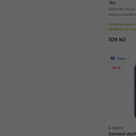
1ks
Náhradní žhavící
mesh provedení
MTL/RDL/DL vapi
Skladem online
Skladem na 7 p
109 Kč
Video
-20 %
6 barev
Dotmod dotPo