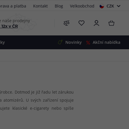
rava a platba
Kontakt
Blog
Velkoobchod
CZK
EUR
e naše prodejny
 12x v ČR
čky
Novinky
Akční nabídka
e
i-Ohm
illa
 Alpha
4
G5
 S&V
robce. Dotmod je již řadu let zárukou
a atomizérů. U svých zařízení spojuje
 V2
00 Pro
jete klasické e-cigarety nebo spíše
Mini
S&V
 záruku té nejvyšší kvality.
220
 3v1
45
Zobrazit produkty
Zobrazit produkty
Zobrazit produkty
Zobrazit produkty
Zobrazit produkty
Zobrazit produkty