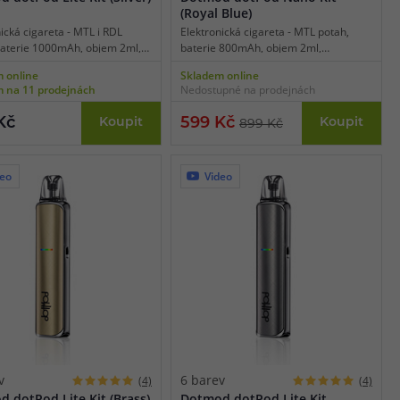
(Royal Blue)
ická cigareta - MTL i RDL
Elektronická cigareta - MTL potah,
baterie 1000mAh, objem 2ml,
baterie 800mAh, objem 2ml,
ické spínání, výkon až 30W,
automatické spínání, výkon až 18W,
 online
Skladem online
 USB-C, regulace air-flow,
dobíjení USB-C, LED indikační dioda,
 na 11 prodejnách
Nedostupné na prodejnách
ntní detekce odporu,
šňůrka na krk v balení.
revná světelná indikace,
Kč
599 Kč
Koupit
Koupit
899 Kč
a cartridgí dotPod, krásné
é zpracování.
deo
Video
v
6 barev
(4)
(4)
 dotPod Lite Kit (Brass)
Dotmod dotPod Lite Kit