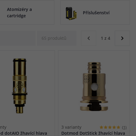
Atomizéry a
Příslušenství
cartridge
65 produktů
1 z 4
anty
3 varianty
(1)
 dotAIO žhavící hlava
Dotmod DotStick žhavící hlava