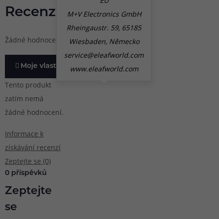
EU
se jen
svěží
Recenze
M+V Electronics GmbH
tak
citrony.
neodtrhnete.
Rheingaustr. 59, 65185
Žádné hodnocení
Wiesbaden, Německo
service@eleafworld.com
Moje vlastní zkušenost
www.eleafworld.com
Tento produkt
zatím nemá
žádné hodnocení.
Informace k
získávání recenzí
Zeptejte se (0)
0 příspěvků
Zeptejte
se