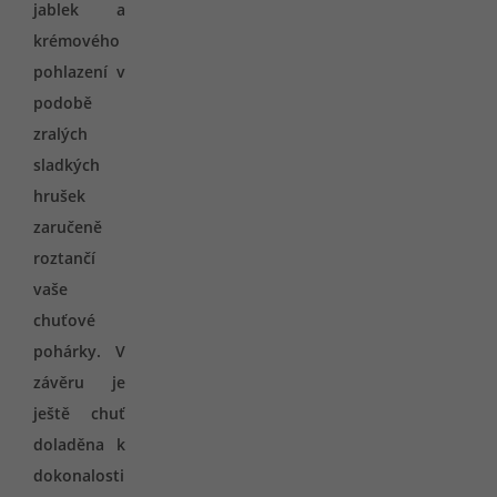
jablek a
krémového
pohlazení v
podobě
zralých
sladkých
hrušek
zaručeně
roztančí
vaše
chuťové
pohárky. V
závěru je
ještě chuť
doladěna k
dokonalosti