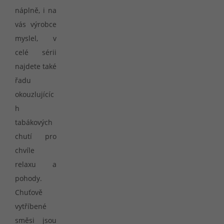
náplně, i na
vás výrobce
myslel, v
celé sérii
najdete také
řadu
okouzlujícíc
h
tabákových
chutí pro
chvíle
relaxu a
pohody.
Chuťově
vytříbené
směsi jsou