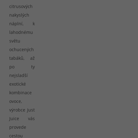
citrusových
nakyslých
náplní, k
lahodnému
světu
ochucených
tabáků, až
po ty
nejsladší
exotické
kombinace
ovoce,
výrobce Just
Juice vás
provede
cestou