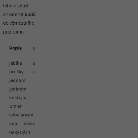
tohoto zboží
získáte
12
bodů
do
věrnostního
programu
.
Popis
Jablka a
hrušky v
jednom
jediném
koktejlu.
Umně
vybalancov
aná směs
nakyslých