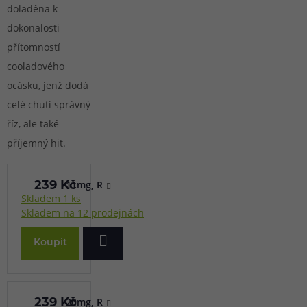
doladěna k
dokonalosti
přítomností
cooladového
ocásku, jenž dodá
celé chuti správný
říz, ale také
příjemný hit.
11mg, R
239 Kč
Skladem 1 ks
Skladem na 12 prodejnách
Koupit
20mg, R
239 Kč