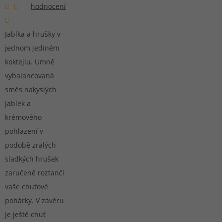
hodnocení
Jablka a hrušky v
jednom jediném
koktejlu. Umně
vybalancovaná
směs nakyslých
jablek a
krémového
pohlazení v
podobě zralých
sladkých hrušek
zaručeně roztančí
vaše chuťové
pohárky. V závěru
je ještě chuť