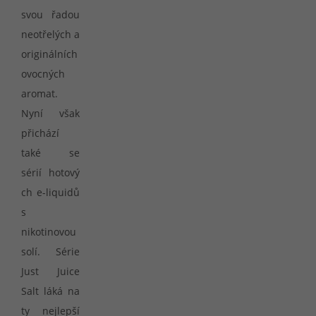
svou řadou
neotřelých a
originálních
ovocných
aromat.
Nyní však
přichází
také se
sérií hotový
ch e-liquidů
s
nikotinovou
solí. Série
Just Juice
Salt láká na
ty nejlepší