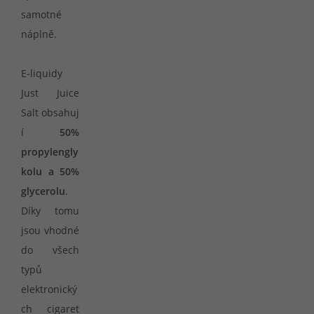
samotné
náplně.
E-liquidy
Just Juice
Salt obsahuj
í
50%
propylengly
kolu a 50%
glycerolu
.
Díky tomu
jsou vhodné
do všech
typů
elektronický
ch cigaret