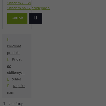
Skladem > 5 ks
Skladem na 12 prodejnách
Koupit
Porovnat
produkt
Přidat
do
oblíbených
Sdílet
Napište
nám
Za nákup