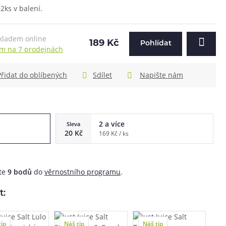
2ks v balení.
kladem online
189 Kč
Pohlídat
m na 7 prodejnách
Přidat do oblíbených
Sdílet
Napište nám
ů
2 a více
Sleva
20 Kč
169 Kč / ks
áte
9
bodů
do
věrnostního programu
.
t:
tip
Náš tip
Náš tip