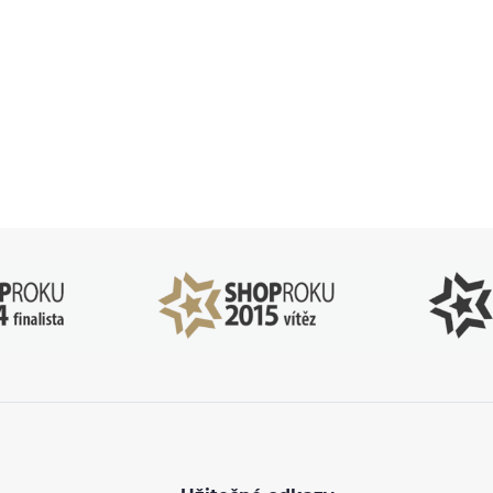
83 51 51 31
info@ejuice
o–Pá: 09:00–17:00
kdykoliv