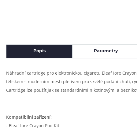
Popis
Parametry
Náhradní cartridge pro elektronickou cigaretu Eleaf Iore Cray
tělískem s moderním mesh pletivem pro skvělé podání chuti, r
Cartridge lze použít jak se standardními nikotinovými a beznik
Kompatibilní zařízení:
- Eleaf Iore Crayon Pod Kit