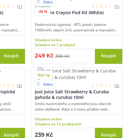
Video
5 barev
(1)
(1)
-38 %
k)
Eleaf Iore Crayon Pod Kit (White)
aterie
Elektronická cigareta - MTL potah, baterie
a manuální
1000mAh, objem 2ml, automatické a manuální
dobíjení USB-
spínání, automatický výkon až 15W, dobíjení USB-
Skladem online
-liquidu.
C, hmotnost jen 58g, průzor na stav e-liquidu.
Skladem na 1 prodejně
249 Kč
Koupit
Koupit
399 Kč
Náš tip
Video
2 varianty
(2)
(3)
Tropické
Just Juice Salt Strawberry & Curuba
(Jahoda & curuba) 10ml
y útočí
Směsi tuzemského a exotického jsou obecně
 ukrývá
velmi oblíbené. Když si k tomu přidáte také
ského z Jižní
tropické ovoce, které není v našich končinách
Skladem online
 angrešt a
příliš běžné, máte k dispozici naprosto originální
Skladem na 12 prodejnách
žest ještě
e-liquid. V základu této náplně najdete chuť zralé
 citronu.
a šťavnaté jahody s plnou, sladkou a jemnou
239 Kč
Koupit
Koupit
chutí. Samotnou jahodu potom příjemně osvěží