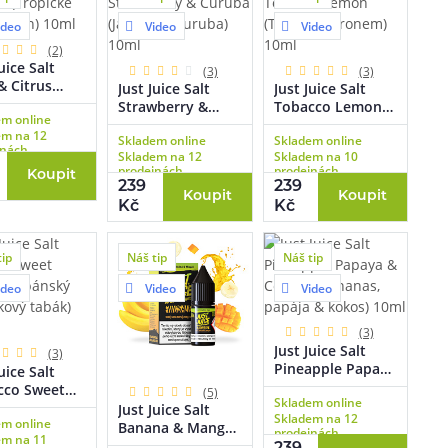
ideo
Video
Video
(2)
uice Salt
(3)
(3)
& Citrus
Just Juice Salt
Just Juice Salt
ické lulo &
Strawberry &
Tobacco Lemon
em online
n) 10ml
Curuba (Jahoda &
(Tabák s
em na 12
Skladem online
Skladem online
curuba) 10ml
citronem) 10ml
jnách
Skladem na 12
Skladem na 10
prodejnách
prodejnách
Koupit
239
239
Koupit
Koupit
Kč
Kč
tip
Náš tip
Náš tip
ideo
Video
Video
(3)
Just Juice Salt
(3)
Pineapple Papaya
uice Salt
& Coconut
cco Sweet
(5)
Skladem online
(Ananas, papája &
n (Kubánský
Just Juice Salt
Skladem na 12
kokos) 10ml
em online
níkový
Banana & Mango
prodejnách
em na 11
) 10ml
(Banán & mango)