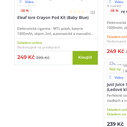
Video
Video
5 barev
-38 %
-38 %
Eleaf Iore
5 barev
(1)
Eleaf Iore Crayon Pod Kit (Baby Blue)
Elektronická
1000mAh, ob
Elektronická cigareta - MTL potah, baterie
spínání, aut
1000mAh, objem 2ml, automatické a manuální
Skladem onl
C, hmotnost j
spínání, automatický výkon až 15W, dobíjení USB-
Nedostupné 
Skladem online
C, hmotnost jen 58g, průzor na stav e-liquidu.
Nedostupné na prodejnách
249 Kč
249 Kč
Koupit
399 Kč
Náš tip
Video
2 varianty
Just Juice
(Ledové ki
Perfektně st
sladkých a s
lahodné komb
Skladem onl
složkou je zr
Skladem na 
jehož origin
slaďoučkých 
239 Kč
doplněno o c