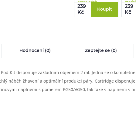
prodejnách
prode
239
239
Koupit
Kč
Kč
Hodnocení (0)
Zeptejte se (0)
on Pod Kit disponuje základním objemem 2 ml. Jedná se o kompletn
ychlý náběh žhavení a optimální produkci páry. Cartridge disponu
otinovými náplněmi s poměrem PG50/VG50, tak také s náplněmi s nik