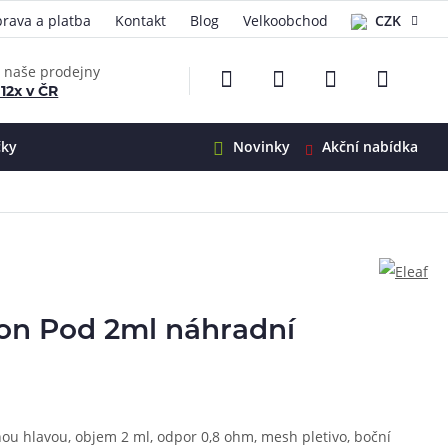
rava a platba
Kontakt
Blog
Velkoobchod
CZK
EUR
e naše prodejny
 12x v ČR
čky
Novinky
Akční nabídka
e
i-Ohm
illa
 Alpha
4
G5
 S&V
yon Pod 2ml náhradní
 V2
00 Pro
Mini
S&V
220
 3v1
45
ou hlavou, objem 2 ml, odpor 0,8 ohm, mesh pletivo, boční
Zobrazit produkty
Zobrazit produkty
Zobrazit produkty
Zobrazit produkty
Zobrazit produkty
Zobrazit produkty