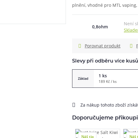
plnění, vhodné pro MTL vaping, 
při nákupu vědět
m, podle čeho se rozhodnout
nější, než si myslíte
Není s
0,8ohm
Sklade
info@ejuice.cz
kdykoliv
Porovnat produkt
Slevy při odběru více kus
1 ks
Základ
189 Kč / ks
Za nákup tohoto zboží získ
Doporučujeme přikoupi
Náš tip
Náš 