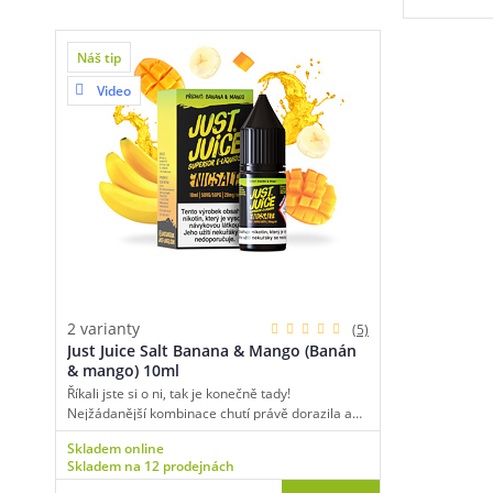
coolady.
Náš tip
Video
2 varianty
(5)
Just Juice Salt Banana & Mango (Banán
& mango) 10ml
Říkali jste si o ni, tak je konečně tady!
Nejžádanější kombinace chutí právě dorazila a
my můžeme říct jen wow, měli jste pravdu!
Skladem online
Skutečně impozantní chuť banánu a manga si
Skladem na 12 prodejnách
vysloužila své místo mezi našimi ovocnými
kousky.