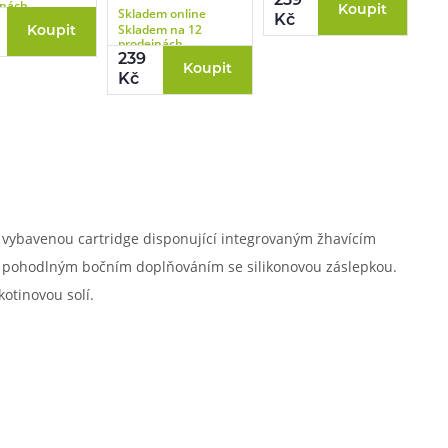
239
jnách
Koupit
Skladem online
10ml
Kč
Skladem na 12
Koupit
prodejnách
239
Koupit
Kč
ě vybavenou cartridge disponující integrovaným žhavícím
je pohodlným bočním doplňováním se silikonovou záslepkou.
otinovou solí.