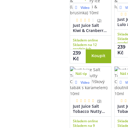
Video
V
Just J
(2)
Lulo 
Just Juice Salt
(Trop
Kiwi & Cranberry
Sklad
citro
Ice (Ledové kiwi &
Sklad
Skladem online
brusinka) 10ml
prode
Skladem na 12
239
prodejnách
Kč
239
Koupit
Kč
Náš tip
Náš 
Video
V
(9)
Just Juice Salt
Just J
Tobacco Nutty
Toba
Caramel
Cuba
Skladem online
Sklad
(Oříškový tabák s
dout
Skladem na 9
Sklad
karamelem) 10ml
tabák