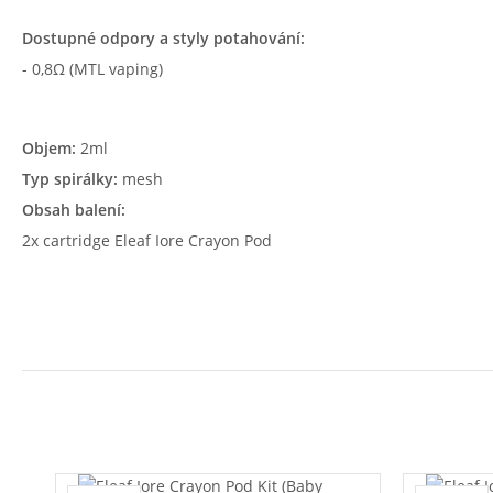
Dostupné odpory a styly potahování:
- 0,8Ω (MTL vaping)
Objem:
2ml
Typ spirálky:
mesh
Obsah balení:
2x cartridge Eleaf Iore Crayon Pod