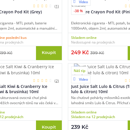
Video
5 barev
(1)
-38 %
 Crayon Pod Kit (Grey)
Eleaf Iore Crayon Pod Kit (Pin
 cigareta - MTL potah, baterie
Elektronická cigareta - MTL potah, b
jem 2ml, automatické a manuální
1000mAh, objem 2ml, automatické 
omatický výkon až 15W, dobíjení USB-
spínání, automatický výkon až 15W, 
ine poslední kus
Skladem online
en 58g, průzor na stav e-liquidu.
C, hmotnost jen 58g, průzor na stav e
na prodejnách
Nedostupné na prodejnách
249 Kč
Koupit
399 Kč
399 Kč
Náš tip
Video
2 varianty
(2)
 Salt Kiwi & Cranberry Ice
Just Juice Salt Lulo & Citrus (
wi & brusinka) 10ml
lulo & citron) 10ml
rukturovaná ovocná chuť plná
Na chuťové pohárky milovníků exotik
věžích ovocných tónů na vás čeká v
lahodná směs Lulo & Citrus. Příchuť
inaci Kiwi & Cranberry Ice. Hlavní
autentickou chuť tropického lilku quit
ine
Skladem online
alé, šťavnaté a jemně natrpklé kiwi,
Ameriky, který svou chutí připomíná
12 prodejnách
Skladem na 12 prodejnách
ální chuť zjemňuje přítomnost
marakuju. Příjemnou kyselinku a svě
brusinek. Vše je potom v závěru
umocní druhá složka v podobě plátků
239 Kč
Koupit
hladivý efekt v podobě mrazivé