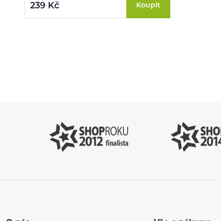
239 Kč
Koupit
Pomůžeme vám
4
s výběrem
P