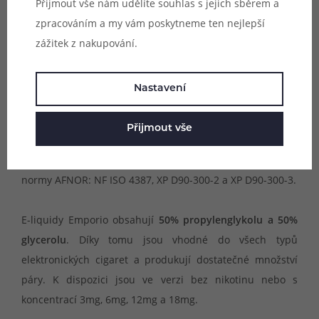
kvalitou, originálními příchutěmi a především
Přijmout vše nám udělíte souhlas s jejich sběrem a
rozmanitostí.
zpracováním a my vám poskytneme ten nejlepší
zážitek z nakupování.
Kvalita e-liquidů Emporio je dána vstupními surovinami
pro výrobu, dodržením standardních výrobních procesů
Nastavení
podle ISO 9001 a v neposlední řadě i správným
technologickým postupem při výrobě. Všechny e-liquidy
Přijmout vše
procházejí procesem zrání, který trvá 3 až 40 dnů podle
typu produktu. Výrobky jsou testované podle francouzské
normy AFNOR: NF ISO 4387, XP D90-300-2 a XP D90-300-3.
E-liquidy Emporio obsahují
50% propylenglykolu a 50%
glycerolu
. Díky tomu jsou vhodné do všech typů
elektronických cigaret a produkují dostatečné množství
páry. K dispozici jsou ve verzi bez nikotinu nebo s
koncentrací 3mg, 6mg, 12mg a 18mg.