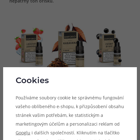
nepatrný tón oříšku.
Cookies
Kolekci náplní Emporio má na svědomí známý český
Používáme soubory cookie ke správnému fungování
výrobce, který již v minulosti představil sérii
vašeho oblíbeného e-shopu, k přizpůsobení obsahu
skvělých příchutí pod značkou Imperia, nebo kvalitních
stránek vašim potřebám, ke statistickým a
stejnojmenných bází pro míchání. Nyní přichází s vlastní
marketingovým účelům a personalizaci reklam od
kolekcí hotových e-liquidů, které se pyšní prvotřídní
Googlu
i dalších společností. Kliknutím na tlačítko