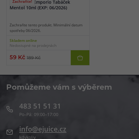
Zachraňte!
Zachraňte! Emporio Tabáček
Mentol 10ml (EXP: 06/2026)
Zachraňte tento produkt. Minimální datum
spotřeby 06/2026.
Skladem online
Nedostupné na prodejnách
59 Kč
189 Kč
Pomůžeme vám s výběrem
483 51 51 31
Po–Pá: 09:00–17:00
info@ejuice.cz
kdykoliv