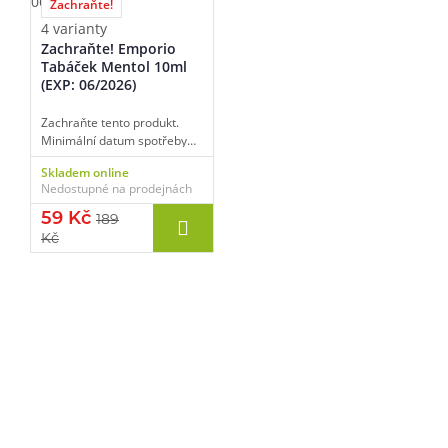
Zachraňte!
4 varianty
Zachraňte! Emporio
Tabáček Mentol 10ml
(EXP: 06/2026)
Zachraňte tento produkt.
Minimální datum spotřeby
06/2026.
Skladem online
Nedostupné na prodejnách
59 Kč
189
Kč
Pomůžeme vám s výběrem
483 51 51 31
Po–Pá: 09:00–17:00