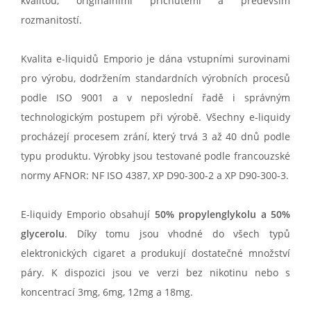
kvalitou, originálními příchutěmi a především
rozmanitostí.
Kvalita e-liquidů Emporio je dána vstupními surovinami
pro výrobu, dodržením standardních výrobních procesů
podle ISO 9001 a v neposlední řadě i správným
technologickým postupem při výrobě. Všechny e-liquidy
procházejí procesem zrání, který trvá 3 až 40 dnů podle
typu produktu. Výrobky jsou testované podle francouzské
normy AFNOR: NF ISO 4387, XP D90-300-2 a XP D90-300-3.
E-liquidy Emporio obsahují
50% propylenglykolu a 50%
glycerolu
. Díky tomu jsou vhodné do všech typů
elektronických cigaret a produkují dostatečné množství
páry. K dispozici jsou ve verzi bez nikotinu nebo s
koncentrací 3mg, 6mg, 12mg a 18mg.