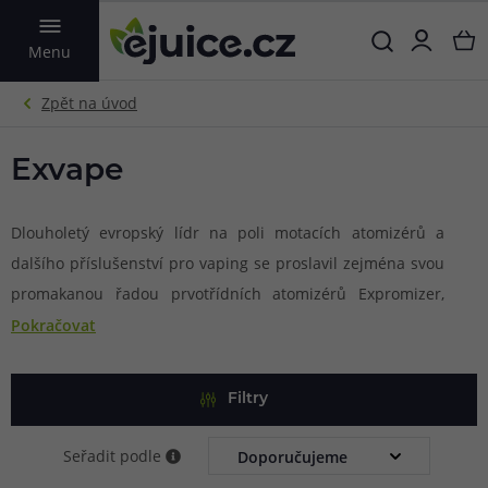
VYHLEDAT
Menu
Exvape
Dlouholetý evropský lídr na poli motacích atomizérů a
dalšího příslušenství pro vaping se proslavil zejména svou
promakanou řadou prvotřídních atomizérů Expromizer,
která nabídne celou řadu verzí a provedení. Mimo skvělé
Pokračovat
RTA atomizéry se výrobce zaměřuje také na náplně a
příchutě. Pod německou značkou Expromizer představuje
Filtry
výrobce Exvape ty nejzajímavější a nejchutnější směsi,
které jinde nenajdete.
Seřadit podle