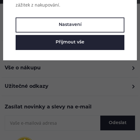
zážitek z nakupování.
Nastavení
Přijmout vše
O nás
Vše o nákupu
Užitečné odkazy
Zasílat novinky a slevy na e-mail
Odeslat