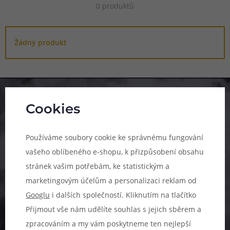
0 produktů
Žádný produkt
Pomůžeme vám s výběrem
Cookies
483 51 51 31
Používáme soubory cookie ke správnému fungování
Po–Pá: 09:00–17:00
vašeho oblíbeného e-shopu, k přizpůsobení obsahu
info@ejuice.cz
stránek vašim potřebám, ke statistickým a
marketingovým účelům a personalizaci reklam od
kdykoliv
Googlu
i dalších společností. Kliknutím na tlačítko
Přijmout vše nám udělíte souhlas s jejich sběrem a
zpracováním a my vám poskytneme ten nejlepší