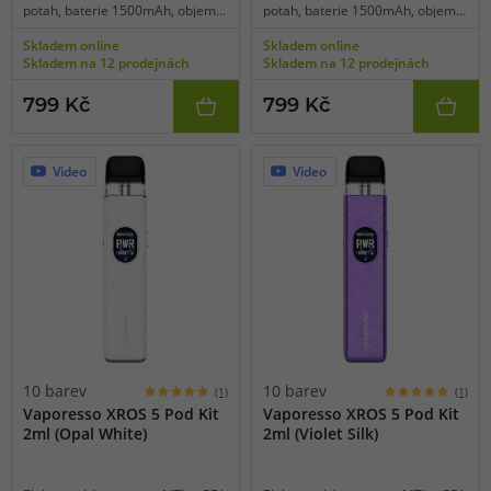
potah, baterie 1500mAh, objem
potah, baterie 1500mAh, objem
2ml, automatické a manuální
2ml, automatické a manuální
Skladem online
Skladem online
spínání, automatický výkon,
spínání, automatický výkon,
Skladem na 12 prodejnách
Skladem na 12 prodejnách
dobíjení USB-C, regulace air-flow,
dobíjení USB-C, regulace air-flow,
HD displej, inteligentní detekce
HD displej, inteligentní detekce
799 Kč
799 Kč
odporu, široký výběr schémat,
odporu, široký výběr schémat,
upgradovaná technologie COREX
upgradovaná technologie COREX
3.0, podpora supercharge 3A,
3.0, podpora supercharge 3A,
kompatibilní se všemi pody XROS.
kompatibilní se všemi pody XROS.
Video
Video
10 barev
10 barev
(1)
(1)
Vaporesso XROS 5 Pod Kit
Vaporesso XROS 5 Pod Kit
2ml (Opal White)
2ml (Violet Silk)