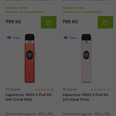
2ml, automatické a manuální
2ml, automatické a manuální
Skladem online
Skladem online
spínání, automatický výkon,
spínání, automatický výkon,
Skladem na 12 prodejnách
Skladem na 12 prodejnách
dobíjení USB-C, regulace air-flow,
dobíjení USB-C, regulace air-flow,
HD displej, inteligentní detekce
HD displej, inteligentní detekce
799 Kč
799 Kč
odporu, široký výběr schémat,
odporu, široký výběr schémat,
upgradovaná technologie COREX
upgradovaná technologie COREX
3.0, podpora supercharge 3A,
3.0, podpora supercharge 3A,
kompatibilní se všemi pody XROS.
kompatibilní se všemi pody XROS.
Video
Video
10 barev
10 barev
(1)
(1)
Vaporesso XROS 5 Pod Kit
Vaporesso XROS 5 Pod Kit
2ml (Coral Red)
2ml (Opal Pink)
Elektronická cigareta - MTL a RDL
Elektronická cigareta - MTL a RDL