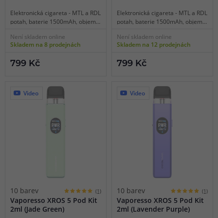
Elektronická cigareta - MTL a RDL
Elektronická cigareta - MTL a RDL
potah, baterie 1500mAh, objem
potah, baterie 1500mAh, objem
2ml, automatické a manuální
2ml, automatické a manuální
Není skladem online
Není skladem online
spínání, automatický výkon,
spínání, automatický výkon,
Skladem na 8 prodejnách
Skladem na 12 prodejnách
dobíjení USB-C, regulace air-flow,
dobíjení USB-C, regulace air-flow,
HD displej, inteligentní detekce
HD displej, inteligentní detekce
799 Kč
799 Kč
odporu, široký výběr schémat,
odporu, široký výběr schémat,
upgradovaná technologie COREX
upgradovaná technologie COREX
3.0, podpora supercharge 3A,
3.0, podpora supercharge 3A,
kompatibilní se všemi pody XROS.
kompatibilní se všemi pody XROS.
Video
Video
10 barev
10 barev
(1)
(1)
Vaporesso XROS 5 Pod Kit
Vaporesso XROS 5 Pod Kit
2ml (Jade Green)
2ml (Lavender Purple)