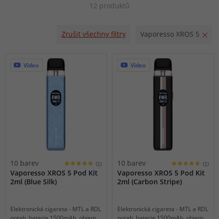
12 produktů
regulace airflow. Vylepšená a pokročilá technologie COREX
3.0 vám zajistí jen ten nejlepší chuťový požitek.
Zrušit všechny filtry
Vaporesso XROS 5
Samozřejmostí je zpětná kompabitilita se všemi ostatními
cartridgemi z platformy XROS.
Video
Video
10 barev
10 barev
(1)
(1)
Vaporesso XROS 5 Pod Kit
Vaporesso XROS 5 Pod Kit
2ml (Blue Silk)
2ml (Carbon Stripe)
Elektronická cigareta - MTL a RDL
Elektronická cigareta - MTL a RDL
potah, baterie 1500mAh, objem
potah, baterie 1500mAh, objem