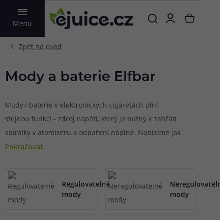
VYHLEDAT
Menu
Mody a baterie Elfbar
Mody i baterie v elektronických cigaretách plní
stejnou funkci - zdroj napětí, který je nutný k zahřátí
spirálky v atomizéru a odpaření náplně. Nabízíme jak
základní baterie
pro jednoduché e-cigarety bez
Pokračovat
složitých nastavení, tak i mody napěchované
elektronikou se spoustou zajímavých funkcí a
Regulovatelné
Neregulovatel
možností přizpůsobení. Mody jsou rozděleny na
mody
mody
regulovatelné a neregulovatelné. Ty
regulovatelné
umožňují nastavení provozních hodnot jako je