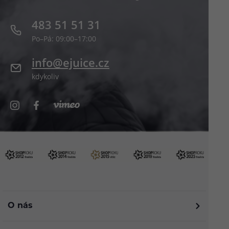
483 51 51 31
Po–Pá: 09:00–17:00
info@ejuice.cz
kdykoliv
O nás