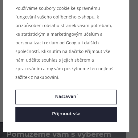
Nedostupné na prodejnách
Nedostupné na prodejnách
nabíjení, indikační dioda
nabíjení, indikační dioda
Používáme soubory cookie ke správnému
baterie, pro kapsle Lost Mary
baterie, pro kapsle Lost Mary
149 Kč
149 Kč
TAPPO a Elf Bar ELFA, balení
TAPPO a Elf Bar ELFA, balení
fungování vašeho oblíbeného e-shopu, k
1 ks.
1 ks.
přizpůsobení obsahu stránek vašim potřebám,
Video
ke statistickým a marketingovým účelům a
personalizaci reklam od
Googlu
i dalších
(1)
Lost Mary TAPPO
společností. Kliknutím na tlačítko Přijmout vše
baterie (750mAh) (Dark
nám udělíte souhlas s jejich sběrem a
Bronze)
zpracováním a my vám poskytneme ten nejlepší
Náhradní baterie Lost Mary
zážitek z nakupování.
TAPPO s kapacitou 750 mAh,
automatické spínání, průměr
Není skladem online
19,4 mm, USB-C nabíjení,
Skladem na 1 prodejně
indikační dioda baterie, pro
Nastavení
kapsle Lost Mary TAPPO a Elf
199 Kč
Bar ELFA, balení 1 ks.
Přijmout vše
Pomůžeme vám s výběrem