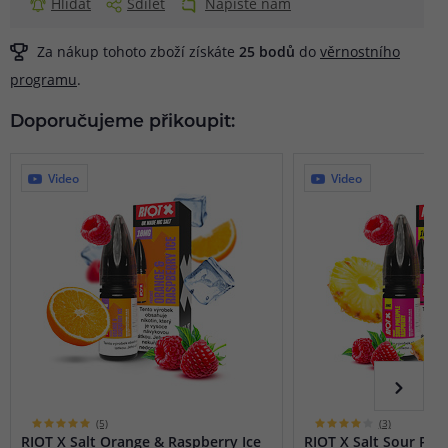
Hlídat
Sdílet
Napište nám
Za nákup tohoto zboží získáte
25
bodů
do
věrnostního
programu
.
Doporučujeme přikoupit:
Video
Video
(5)
(3)
RIOT X Salt Orange & Raspberry Ice
RIOT X Salt Sour Pin