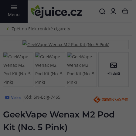
VYHLEDAT
Menu
+11 další
Kód: SN-Ecig-7465
Video
GeekVape Wenax M2 Pod
Kit (No. 5 Pink)