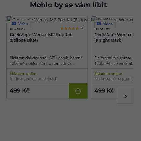
Mohlo by se vám líbit
Video
Video
8 barev
8 barev
(1)
GeekVape Wenax M2 Pod Kit
GeekVape Wenax M2 
(Eclipse Blue)
(Knight Dark)
Elektronická cigareta - MTL potah, baterie
Elektronická cigareta - MT
1200mAh, objem 2ml, automatické
1200mAh, objem 2ml, aut
spínání, výkon až 16W, dobíjení USB-C,
spínání, výkon až 16W, dob
Skladem online
Skladem online
inteligentní detekce odporu, tradiční
inteligentní detekce odporu
Nedostupné na prodejnách
Nedostupné na prodejnác
dílenské zpracování, stabilní výkon,
dílenské zpracování, stabil
platforma Wenax M1.
platforma Wenax M1.
499 Kč
499 Kč