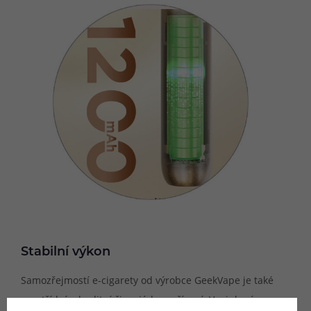
Stabilní výkon
Samozřejmostí e-cigarety od výrobce GeekVape je také
prvotřídní a kvalitní čip v jádru zařízení. Vypiplaná