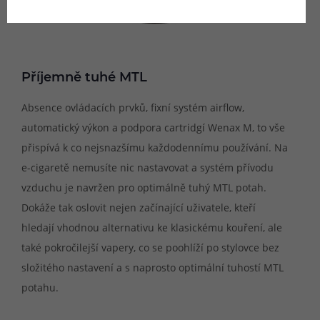
Příjemně tuhé MTL
Absence ovládacích prvků, fixní systém airflow,
automatický výkon a podpora cartridgí Wenax M, to vše
přispívá k co nejsnazšímu každodennímu používání. Na
e-cigaretě nemusíte nic nastavovat a systém přívodu
vzduchu je navržen pro optimálně tuhý MTL potah.
Dokáže tak oslovit nejen začínající uživatele, kteří
hledají vhodnou alternativu ke klasickému kouření, ale
také pokročilejší vapery, co se poohlíží po stylovce bez
složitého nastavení a s naprosto optimální tuhostí MTL
potahu.