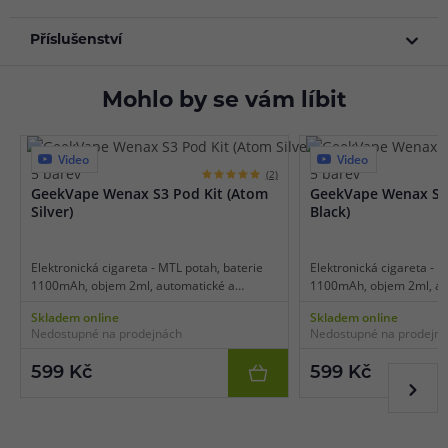
Příslušenství
Mohlo by se vám líbit
Video
Video
5 barev
5 barev
(2)
GeekVape Wenax S3 Pod Kit (Atom
GeekVape Wenax S3 P
Silver)
Black)
Elektronická cigareta - MTL potah, baterie
Elektronická cigareta - M
1100mAh, objem 2ml, automatické a
1100mAh, objem 2ml, au
manuální spínání, automatický výkon 5-18W,
manuální spínání, autom
Skladem online
Skladem online
dobíjení USB-C, regulace air-flow,
dobíjení USB-C, regulace 
Nedostupné na prodejnách
Nedostupné na prodejn
inteligentní detekce odporu, intuitivní LED
inteligentní detekce odpo
indikace, tradiční zpracování, vylepšené
indikace, tradiční zpraco
599 Kč
599 Kč
cartridge Wenax S.
cartridge Wenax S.