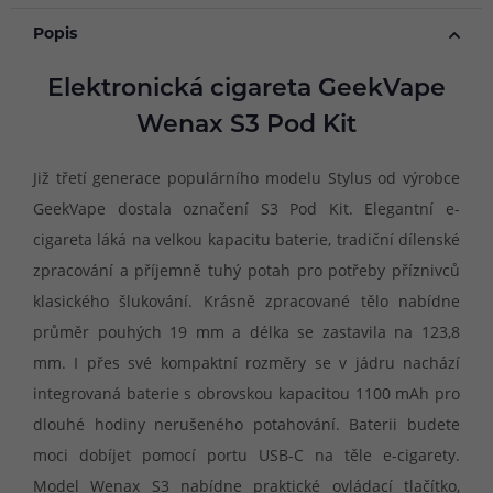
Popis
Elektronická cigareta GeekVape
Wenax S3 Pod Kit
Již třetí generace populárního modelu Stylus od výrobce
GeekVape dostala označení S3 Pod Kit. Elegantní e-
cigareta láká na velkou kapacitu baterie, tradiční dílenské
zpracování a příjemně tuhý potah pro potřeby příznivců
klasického šlukování. Krásně zpracované tělo nabídne
průměr pouhých 19 mm a délka se zastavila na 123,8
mm. I přes své kompaktní rozměry se v jádru nachází
integrovaná baterie s obrovskou kapacitou 1100 mAh pro
dlouhé hodiny nerušeného potahování. Baterii budete
moci dobíjet pomocí portu USB-C na těle e-cigarety.
Model Wenax S3 nabídne praktické ovládací tlačítko,