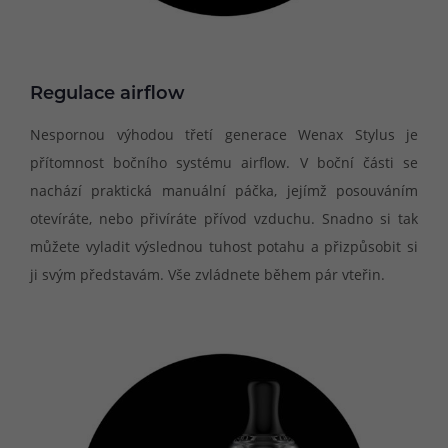
Regulace airflow
Nespornou výhodou třetí generace Wenax Stylus je
přítomnost bočního systému airflow. V boční části se
nachází praktická manuální páčka, jejímž posouváním
otevíráte, nebo přivíráte přívod vzduchu. Snadno si tak
můžete vyladit výslednou tuhost potahu a přizpůsobit si
ji svým představám. Vše zvládnete během pár vteřin.