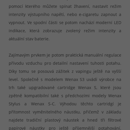
pomocí kterého můžete spínat žhavení, nastavit režim
intenzity výstupního napětí, nebo e-cigaretu zapnout a
vypnout. Ve spodní části se potom nachází moderní LED
indikace, která zobrazuje zvolený režim intenzity a
aktuální stav baterie.
Zajímavým prvkem je potom praktická manuální regulace
přívodu vzduchu pro detailní nastavení tuhosti potahu.
Díky tomu se posouvá zážitek z vapingu ještě na vyšší
level. Společně s modelem Wenax S3 uvádí výrobce na
trh také upgradované cartridge Wenax S, které jsou
zpětně kompatibilní také s předchozími modely Wenax
Stylus a Wenax S-C. Výhodou těchto cartridgí je
přítomnost vyměnitelného náustku, přičemž v základu
najdete tradiční plastový náustek a hned tři filtrové
papírové náustky pro ještě příjemnější potahování.