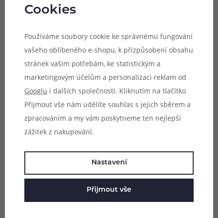
Pokud jste příznivci automatického spínání, jednoduše
Cookies
postačí potáhnout z náustku, žhavení se spustí
automaticky. Při vapování pomocí spínacího tlačítka lze
Používáme soubory cookie ke správnému fungování
aktivovat režim boost, který maximalizuje výstupní výkon
vašeho oblíbeného e-shopu, k přizpůsobení obsahu
pro aktuálně připojenou cartridge a dodá skvělé výsledky
stránek vašim potřebám, ke statistickým a
při potahování.
marketingovým účelům a personalizaci reklam od
Googlu
i dalších společností. Kliknutím na tlačítko
Přijmout vše nám udělíte souhlas s jejich sběrem a
zpracováním a my vám poskytneme ten nejlepší
zážitek z nakupování.
Nastavení
Přijmout vše