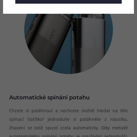
Automatické spínání potahu
Chcete si potáhnout a nechcete složitě hledat na těle
spínací tlačítko? Jednoduše si potáhněte z náustku,
žhavení se totiž spustí zcela automaticky. Díky metodě
automatického spínání potahu je používání jednodušší,