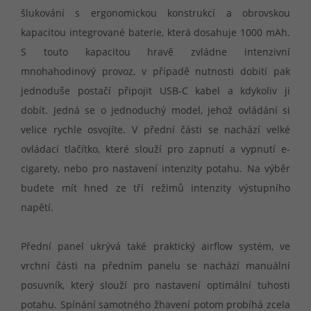
šlukování s ergonomickou konstrukcí a obrovskou
kapacitou integrované baterie, která dosahuje 1000 mAh.
S touto kapacitou hravě zvládne intenzivní
mnohahodinový provoz, v případě nutnosti dobití pak
jednoduše postačí připojit USB-C kabel a kdykoliv ji
dobít. Jedná se o jednoduchý model, jehož ovládání si
velice rychle osvojíte. V přední části se nachází velké
ovládací tlačítko, které slouží pro zapnutí a vypnutí e-
cigarety, nebo pro nastavení intenzity potahu. Na výběr
budete mít hned ze tří režimů intenzity výstupního
napětí.
Přední panel ukrývá také praktický airflow systém, ve
vrchní části na předním panelu se nachází manuální
posuvník, který slouží pro nastavení optimální tuhosti
potahu. Spínání samotného žhavení potom probíhá zcela