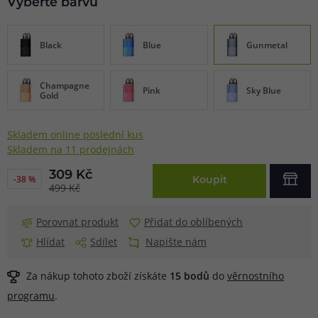
Vyberte barvu
Black
Blue
Gunmetal
Champagne
Pink
Sky Blue
Gold
Skladem online poslední kus
Skladem na 11 prodejnách
309 Kč
-38 %
Koupit
499 Kč
Porovnat produkt
Přidat do oblíbených
Hlídat
Sdílet
Napište nám
Za nákup tohoto zboží získáte
15
bodů
do
věrnostního
programu
.