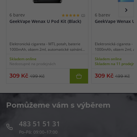
6 barev
6 barev
(1)
GeekVape Wenax U Pod Kit (Black)
GeekVape Wenax U P
Elektronická cigareta - MTL potah, baterie
Elektronická cigareta - M
1000mAh, objem 2ml, automatické spínání,
1000mAh, objem 2ml, aut
automatický výkon až 20W, dobíjení USB-C,
automatický výkon až 20
Skladem online
Skladem online
regulace air-flow, tři režimy intenzity,
regulace air-flow, tři rež
Nedostupné na prodejnách
Skladem na 11 prodejn
cartridge U Pod, šňůrka na krk v balení.
cartridge U Pod, šňůrka n
309 Kč
309 Kč
499 Kč
499 Kč
Pomůžeme vám s výběrem
483 51 51 31
Po–Pá: 09:00–17:00