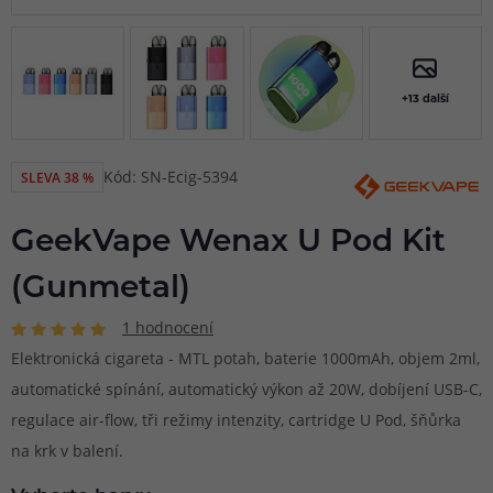
+13 další
Kód: SN-Ecig-5394
SLEVA 38 %
GeekVape Wenax U Pod Kit
(Gunmetal)
1 hodnocení
Elektronická cigareta - MTL potah, baterie 1000mAh, objem 2ml,
automatické spínání, automatický výkon až 20W, dobíjení USB-C,
regulace air-flow, tři režimy intenzity, cartridge U Pod, šňůrka
na krk v balení.