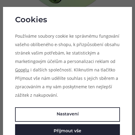
Cookies
Tři režimy intenzity
Používáme soubory cookie ke správnému fungování
vašeho oblíbeného e-shopu, k přizpůsobení obsahu
Elektronická cigareta Wenax U Pod Kit nabídne nesmírně
stránek vašim potřebám, ke statistickým a
snadné a jednoduché ovládání. Na předním panelu se
marketingovým účelům a personalizaci reklam od
nachází velké tlačítko, pomocí kterého budete moci e-
Googlu
i dalších společností. Kliknutím na tlačítko
cigaretu kdykoliv pohodlně zapnout, nebo vypnout.
Přijmout vše nám udělíte souhlas s jejich sběrem a
Tlačítko slouží také pro rychlou změnu intenzity
zpracováním a my vám poskytneme ten nejlepší
samotného žhavení, na výběr máte hned tři režimy
zážitek z nakupování.
intenzity výstupního napětí pro rozdílnou produkci páry.
Nastavení
Přijmout vše