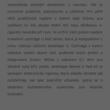
automaticky pouhým potažením z náustku. Vše je
nesmírně praktické, jednoduché a užitečné. Pro ještě
větší praktičnost najdete v balení také šňůrku pro
zavěšení na krk, abyste mohli mít svou oblíbenou e-
cigaretu neustále při ruce. Ve vrchní části potom najdete
inovativní cartridge U Pod Series, která je kompatibilní s
celou rodinou zařízení GeekVape U. Cartridge v balení
nabídne solidní objem 2ml, praktické boční plnění a
integrované žhavící tělísko s odporem 0,7 ohm pro
středně tuhý MTL potah. GeekVape Wenax U Pod Kit je
vynikající elektronická cigareta, která dokáže ohromit jak
začátečníky, tak také pokročilé uživatele. Jedná se o
ideálního každodenního společníka pro klasické
šlukování.