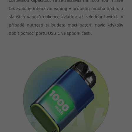
obrovskou kapacitou. Ta se zastavila na 1000 mAh, hravě
tak zvládne intenzivní vaping v průběhu mnoha hodin, u
slabších vaperů dokonce zvládne až celodenní výdrž. V
případě nutnosti si budete moci baterii navíc kdykoliv
dobít pomocí portu USB-C ve spodní části.