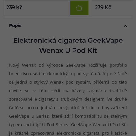
239 Kč
239 Kč
Popis
Elektronická cigareta GeekVape
Wenax U Pod Kit
Nový Wenax od výrobce GeekVape rozšiřuje portfolio
hned dvou sérií elektronických pod systémů. V prvé řadě
se jedná o stylový Wenax pod systém, přičemž do této
chvíle se v této sérii nacházely zejména tradičně
zpracované e-cigarety s trubkovým designem. Ve druhé
řadě se potom jedná o nový přírůstek do rodiny zařízení
GeekVape U Series, které sdílí kompatibilitu se stejným
typem cartridgí U Pod Series. GeekVape Wenax U Pod Kit
je krásně zpracovaná elektronická cigareta pro klasické