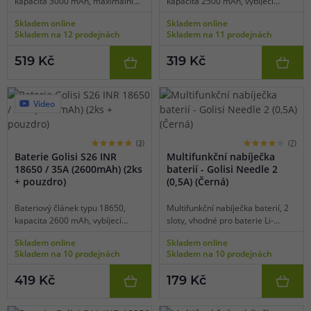
kapacita 3000 mAh, maximální
kapacita 2500 mAh, vybíjecí
vybíjecí proud 35 A, balení 2 ks,
proud 20 A, balení 2 ks, čip s
Skladem online
Skladem online
čip s ochranou proti přebití,
ochranou proti přebití, zkratu a
Skladem na 12 prodejnách
Skladem na 11 prodejnách
zkratu a vysokým teplotám,
vysokým teplotám, efektivní CDC
úložné pouzdro součástí, vhodné
cyklus, úložné pouzdro součástí.
519 Kč
319 Kč
pro nízkoodporový vaping.
Video
(3)
(7)
Baterie Golisi S26 INR
Multifunkční nabíječka
18650 / 35A (2600mAh) (2ks
baterií - Golisi Needle 2
+ pouzdro)
(0,5A) (Černá)
Bateriový článek typu 18650,
Multifunkční nabíječka baterií, 2
kapacita 2600 mAh, vybíjecí
sloty, vhodné pro baterie Li-
proud 35 A, balení 2 ks, čip s
ion/Ni-MH/Ni-CD, LED indikace,
Skladem online
Skladem online
ochranou proti přebití, zkratu a
micro USB napájení, maximální
Skladem na 10 prodejnách
Skladem na 10 prodejnách
vysokým teplotám, úložné
dobíjecí proud v jednom slotu 0,5
pouzdro součástí, vhodné pro
A, snadná obsluha, ochrana proti
419 Kč
179 Kč
nízkoodporový vaping.
obrácené polaritě.