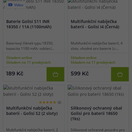
Video
Baterie Golisi S11 INR
Multifunkční nabíječka
18350 / 11A (1100mAh)
baterií - Golisi I4 (Černá)
Bateriový článek typu 18350,
Multifunkční nabíječka baterií, 4
kapacita 1100 mAh, vybíjecí
sloty, vhodné pro baterie Li-
proud 11 A, balení 1 ks, čip s
ion/Ni-MH/Ni-CD, displej, micro
Skladem online
Skladem online
ochranou proti přebití, zkratu a
USB napájení, maximální dobíjecí
Skladem na 11 prodejnách
Skladem na 11 prodejnách
vysokým teplotám.
proud v jednom slotu 2 A, kvalitní
zpracování, efektivní odvod tepla
189 Kč
599 Kč
při nabíjení.
(6)
Multifunkční nabíječka
Silikonový ochranný obal
baterií - Golisi S2 (2 sloty)
Golisi pro baterii 18650
(1ks)
Multifunkční nabíječka baterií, 2
Silikonové ochranné pouzdro pro