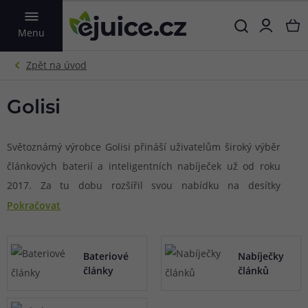
VYHLEDAT
Menu
Golisi
Světoznámý výrobce Golisi přináší uživatelům široký výběr
článkových baterií a inteligentních nabíječek už od roku
2017. Za tu dobu rozšířil svou nabídku na desítky
různorodých modelů nabíječek pro efektivní nabíjení
Pokračovat
článků a spousty článkových baterií všech používaných
rozměrů ve vapingu, jako jsou 18650, 21700, 20700 a 18350.
Bateriové
Nabíječky
Všechny produkty výrobce se pyšní nejen kvalitou, ale také
články
článků
celou řadou certifikací a bezpečnostních ochran pro
bezpečné a pohodlné každodenní užívání. Aktuálně