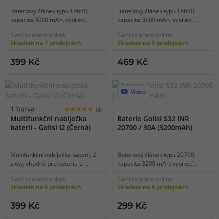
Bateriový článek typu 18650,
Bateriový článek typu 18650,
kapacita 3000 mAh, vybíjecí
kapacita 3500 mAh, vybíjecí
proud 20 A, balení 2 ks, čip s
proud 10 A, balení 2 ks, čip s
Není skladem online
Není skladem online
ochranou proti přebití, zkratu a
ochranou proti přebití, zkratu a
Skladem na 7 prodejnách
Skladem na 9 prodejnách
vysokým teplotám, efektivní CDC
vysokým teplotám, efektivní CDC
cyklus, úložné pouzdro součástí.
cyklus, úložné pouzdro součástí,
399 Kč
469 Kč
vhodné pro MTL vaping.
Video
1 barva
(3)
Multifunkční nabíječka
Baterie Golisi S32 INR
baterií - Golisi I2 (Černá)
20700 / 30A (3200mAh)
Multifunkční nabíječka baterií, 2
Bateriový článek typu 20700,
sloty, vhodné pro baterie Li-
kapacita 3200 mAh, vybíjecí
ion/IMR/Ni-MH/Ni-CD, displej,
proud 30 A, balení 1 ks, efektivní
Není skladem online
Není skladem online
micro USB napájení, maximální
CDC cyklus.
Skladem na 8 prodejnách
Skladem na 8 prodejnách
dobíjecí proud v jednom slotu 2 A,
přepínání dobíjecího proudu,
399 Kč
299 Kč
teplotní ochrana, funkce obnovy
IMR baterií.