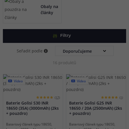
poskytuje výrobce opravdu špičkové příslušenství pro
Obaly na
články
složitější box mody a e-cigarety, které vás rozhodně
nezklame.
Filtry
Seřadit podle
16 produktů
Video
Video
(17)
(1)
Baterie Golisi S30 INR
Baterie Golisi G25 INR
18650 (35A) (3000mAh) (2ks
18650 / 20A (2500mAh) (2ks
+ pouzdro)
+ pouzdro)
Bateriový článek typu 18650,
Bateriový článek typu 18650,