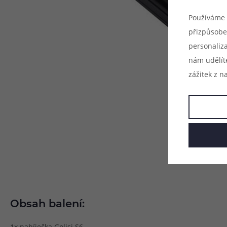
Používáme 
přizpůsobe
personaliz
nám udělít
zážitek z n
Obsah balení:
1x nabíječka Golisi S6