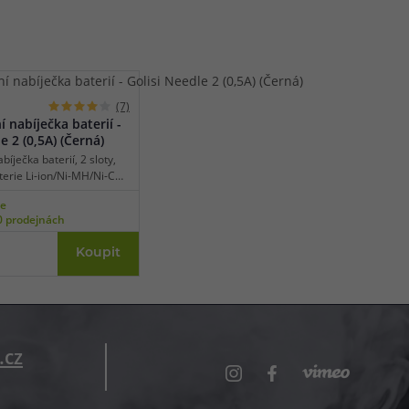
(7)
 nabíječka baterií -
e 2 (0,5A) (Černá)
bíječka baterií, 2 sloty,
terie Li-ion/Ni-MH/Ni-CD,
micro USB napájení,
ne
íjecí proud v jednom
0 prodejnách
nadná obsluha, ochrana
 polaritě.
Koupit
.cz