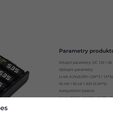
Parametry produkt
Vstupní parametry: DC 12V / 3A
Výstupní parametry:
Li-ion 4.2V±0.05V / (2A*3 / 1A*6)
Ni-mh / Ni-cd 1.42V (0.5A*6)
Kompatibilní baterie:
Li-ion (18650 / 26650 / 21700 / 
Ni-mh / Ni-cd (AAAA / AAA / S / 
es
Dostupné barvy: černá