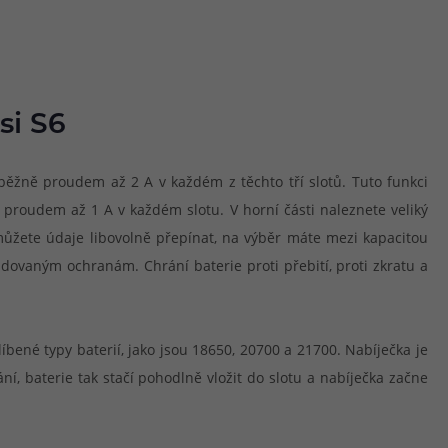
si S6
ouběžně proudem až 2 A v každém z těchto tří slotů. Tuto funkci
ně proudem až 1 A v každém slotu. V horní části naleznete veliký
c můžete údaje libovolně přepínat, na výběr máte mezi kapacitou
ovaným ochranám. Chrání baterie proti přebití, proti zkratu a
ené typy baterií, jako jsou 18650, 20700 a 21700. Nabíječka je
í, baterie tak stačí pohodlně vložit do slotu a nabíječka začne