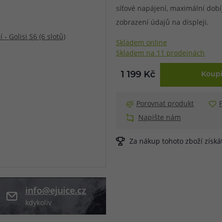
síťové napájení, maximální dob
při nákupu vědět
zobrazení údajů na displeji.
m, podle čeho se rozhodnout
nější, než si myslíte
Skladem online
Skladem na 11 prodejnách
1 199 Kč
Koupi
Porovnat produkt
Napište nám
Za nákup tohoto zboží získ
info@ejuice.cz
kdykoliv