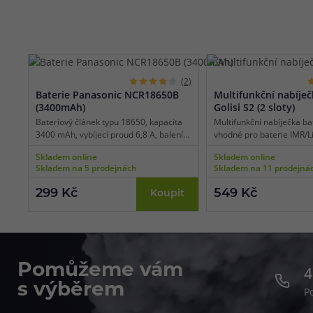
(2)
Baterie Panasonic NCR18650B
Multifunkční nabíječk
(3400mAh)
Golisi S2 (2 sloty)
Bateriový článek typu 18650, kapacita
Multifunkční nabíječka bate
3400 mAh, vybíjecí proud 6,8 A, balení 1
vhodné pro baterie IMR/Li
ks, určeno pro MTL vaping, vyrobeno v
ion/LifePO4/Ni-MH/Ni-CD, 
Skladem online
Skladem online
Japonsku.
tradiční síťové napájení,
Skladem na 5 prodejnách
Skladem na 11 prodejná
dobíjecí proud v jednom s
funkce powerbanky, bezp
299 Kč
549 Kč
Koupit
ochrany.
Pomůžeme vám
4
s výběrem
P