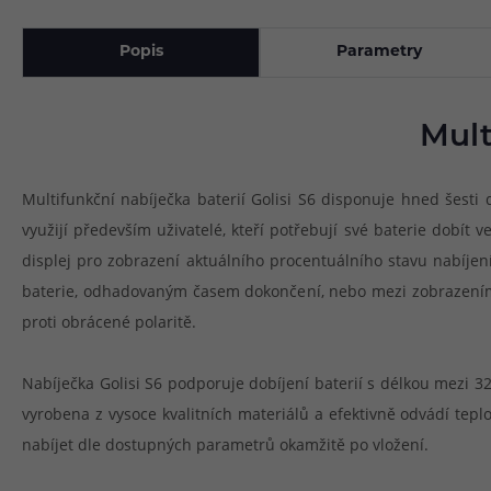
Popis
Parametry
Mult
Multifunkční nabíječka baterií Golisi S6 disponuje hned šesti 
využijí především uživatelé, kteří potřebují své baterie dobít 
displej pro zobrazení aktuálního procentuálního stavu nabíjení
baterie, odhadovaným časem dokončení, nebo mezi zobrazením n
proti obrácené polaritě.
Nabíječka Golisi S6 podporuje dobíjení baterií s délkou mezi 
vyrobena z vysoce kvalitních materiálů a efektivně odvádí tepl
nabíjet dle dostupných parametrů okamžitě po vložení.