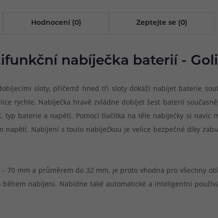
Hodnocení (0)
Zeptejte se (0)
ifunkční nabíječka baterií - Goli
dobíjecími sloty, přičemž hned tři sloty dokáží nabíjet baterie s
velice rychle. Nabíječka hravě zvládne dobíjet šest baterií součas
, typ baterie a napětí. Pomocí tlačítka na těle nabíječky si naví
apětí. Nabíjení s touto nabíječkou je velice bezpečné díky zabud
32 - 70 mm a průměrem do 32 mm, je proto vhodná pro všechny oblíb
o během nabíjení. Nabídne také automatické a inteligentní používán