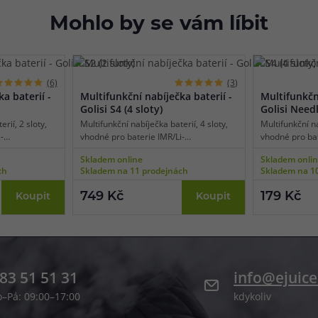
Mohlo by se vám líbit
(6)
(3)
a baterií -
Multifunkční nabíječka baterií -
Multifunkční
Golisi S4 (4 sloty)
Golisi Needl
rií, 2 sloty,
Multifunkční nabíječka baterií, 4 sloty,
Multifunkční na
-
vhodné pro baterie IMR/Li-
vhodné pro ba
displej,
ion/LifePO4/Ni-MH/Ni-CD, displej,
LED indikace, 
Skladem online
Skladem onli
 maximální
tradiční síťové napájení, maximální
maximální dob
ch
Skladem na 11 prodejnách
Skladem na 1
lotu 2 A,
dobíjecí proud v jednom slotu 2 A,
slotu 0,5 A, s
ečnostní
bezpečnostní ochrany.
proti obrácené
749 Kč
179 Kč
Koupit
Koupit
83 51 51 31
info@ejuice
o–Pá: 09:00–17:00
kdykoliv