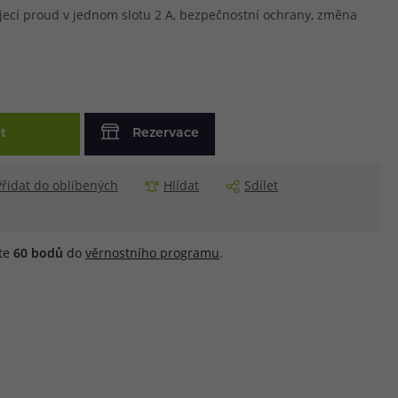
íjecí proud v jednom slotu 2 A, bezpečnostní ochrany, změna
t
Rezervace
Přidat do oblíbených
Hlídat
Sdílet
áte
60
bodů
do
věrnostního programu
.