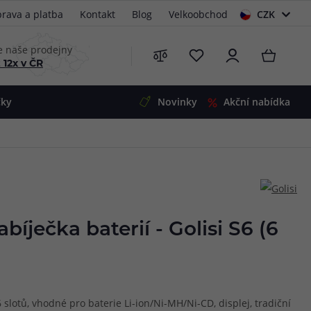
rava a platba
Kontakt
Blog
Velkoobchod
CZK
EUR
e naše prodejny
 12x v ČR
čky
Novinky
Akční nabídka
e
i-Ohm
illa
 Alpha
4
G5
 S&V
bíječka baterií - Golisi S6 (6
 V2
00 Pro
Mini
S&V
220
 3v1
45
6 slotů, vhodné pro baterie Li-ion/Ni-MH/Ni-CD, displej, tradiční
Zobrazit produkty
Zobrazit produkty
Zobrazit produkty
Zobrazit produkty
Zobrazit produkty
Zobrazit produkty