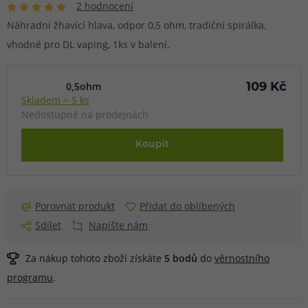
2 hodnocení
Náhradní žhavící hlava, odpor 0,5 ohm, tradiční spirálka,
vhodné pro DL vaping, 1ks v balení.
0,5ohm
109 Kč
Skladem > 5 ks
Nedostupné na prodejnách
Koupit
Porovnat produkt
Přidat do oblíbených
Sdílet
Napište nám
Za nákup tohoto zboží získáte
5
bodů
do
věrnostního
programu
.