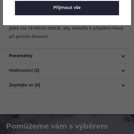
středu žhavící hlavy, aby se vata uvnitř dostatečně
Přijmout vše
nasákla. Po instalaci hlavy do atomizéru/cartridge a
doplnění tanku e-liquidem ponechte e-cigaretu/grip
ještě cca 10 minut odstát, aby nedošlo k připálení hlavy
při prvním žhavení.
Parametry
Hodnocení (2)
Zeptejte se (0)
Pomůžeme vám s výběrem