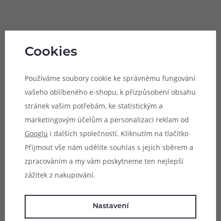
Kompatibilní zařízení:
- Joyetech Ultimo
Cookies
Používáme soubory cookie ke správnému fungování
Vhodné pro:
vašeho oblíbeného e-shopu, k přizpůsobení obsahu
- DL vaping
stránek vašim potřebám, ke statistickým a
marketingovým účelům a personalizaci reklam od
Googlu
i dalších společností. Kliknutím na tlačítko
Obsah balení:
Přijmout vše nám udělíte souhlas s jejich sběrem a
1x žhavící hlava Joyetech MG Ceramic (dle výběru)
zpracováním a my vám poskytneme ten nejlepší
zážitek z nakupování.
Upozornění: Před prvním použitím důrazně
Nastavení
doporučujeme nakapat několik kapek e-liquidu do