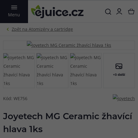
VYHLEDAT
Menu
+3 další
Kód: WE756
Joyetech MG Ceramic žhavící
hlava 1ks