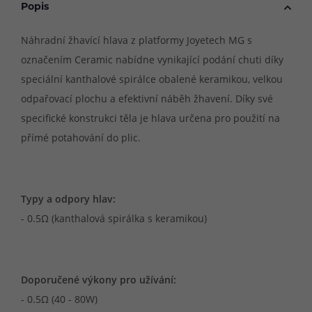
Popis
Náhradní žhavící hlava z platformy Joyetech MG s
označením Ceramic nabídne vynikající podání chuti díky
speciální kanthalové spirálce obalené keramikou, velkou
odpařovací plochu a efektivní náběh žhavení. Díky své
specifické konstrukci těla je hlava určena pro použití na
přímé potahování do plic.
Typy a odpory hlav:
- 0.5Ω (kanthalová spirálka s keramikou)
Doporučené výkony pro užívání:
- 0.5Ω (40 - 80W)