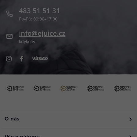
483 51 51 31
Po–Pá: 09:00–17:00
info@ejuice.cz
kdykoliv
O nás