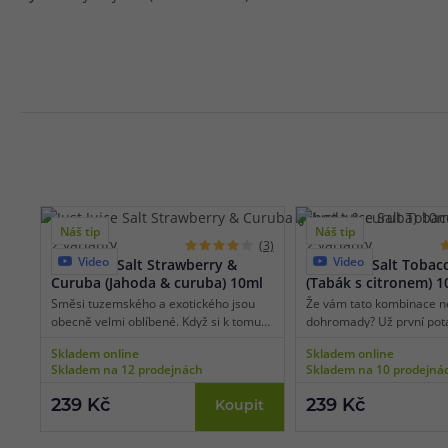
Náš tip
Náš tip
2 varianty
2 varianty
(3)
Video
Video
Just Juice Salt Strawberry &
Just Juice Salt Toba
Curuba (Jahoda & curuba) 10ml
(Tabák s citronem) 1
Směsi tuzemského a exotického jsou
Že vám tato kombinace ne
obecně velmi oblíbené. Když si k tomu
dohromady? Už první pot
přidáte také tropické ovoce, které není v
přesvědčí o opaku. Geniá
Skladem online
Skladem online
našich končinách příliš běžné, máte k
kombinace plné a výrazné
Skladem na 12 prodejnách
Skladem na 10 prodejná
dispozici naprosto originální e-liquid. V
tabákových listů a osvěžu
základu této náplně najdete chuť zralé a
nakyslého citronu je totiž
239 Kč
239 Kč
Koupit
šťavnaté jahody s plnou, sladkou a
naprosto přesným pomě
jemnou chutí. Samotnou jahodu potom
použitých složek, výsledný
příjemně osvěží přítomnost exotické
doslova dechberoucí, obě 