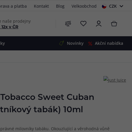
rava a platba
Kontakt
Blog
Velkoobchod
CZK
EUR
e naše prodejny
 12x v ČR
čky
Novinky
Akční nabídka
e
i-Ohm
illa
 Alpha
4
G5
 S&V
t Tobacco Sweet Cuban
 V2
00 Pro
tníkový tabák) 10ml
Mini
S&V
220
 3v1
45
správné milovníky tabáku. Okouzlující a věrohodná vůně
Zobrazit produkty
Zobrazit produkty
Zobrazit produkty
Zobrazit produkty
Zobrazit produkty
Zobrazit produkty