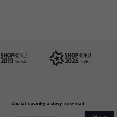
uť vhodnou zejména pro
ng.
.cz
Zasílat novinky a slevy na e-mail