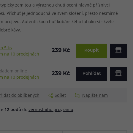
ypicky zemitou a výraznou chutí ocení hlavně příznivci
. Příchuť je jednoduchá ve svém složení, přesto nesmírně
 projevu. Autentickou chuť kubánského tabáku si skvěle
dobré kávy.
m 5 ks
239 Kč
Koupit
m na 10 prodejnách
kladem online
239 Kč
Pohlídat
m na 10 prodejnách
Přidat do oblíbených
Sdílet
Napište nám
áte
12
bodů
do
věrnostního programu
.