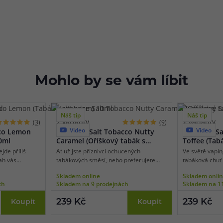
Mohlo by se vám líbit
Náš tip
Náš tip
2 varianty
2 varianty
(3)
(9)
Video
Video
cco Lemon
Just Juice Salt Tobacco Nutty
Just Juice S
0ml
Caramel (Oříškový tabák s
Toffee (Tab
karamelem) 10ml
karamelem)
jde příliš
Ať už jste příznivci ochucených
Ve světě vapi
ah vás
tabákových směsí, nebo preferujete
tabáková chuť 
lně vyvážená
dezertovky, tomuhle zkrátka neodoláte.
vylepšené pod
Skladem online
Skladem onli
 chuti
Geniální propojení zemité chuti zralého
tabáková směs
ch
Skladem na 9 prodejnách
Skladem na 1
jícího
tabáku s oříškovou směsí a kapkou
Vanilla Toffee
 navržena s
karamelu totiž zaujme naprosto
příjemně arom
239 Kč
239 Kč
Koupit
Koupit
rem obou
všechny vapery, kteří holdují plnějším
lusku a o kré
 potah je tak
chutím s výraznými složkami. Napůl
křupavých kar
složky se totiž
ochucený tabák a napůl dezertová
se chutně prol