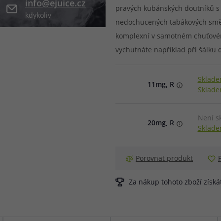
info@ejuice.cz
pravých kubánských doutníků s t
kdykoliv
při nákupu vědět
nedochucených tabákových směsí
m, podle čeho se rozhodnout
nější, než si myslíte
komplexní v samotném chuťovém
vychutnáte například při šálku 
Sklade
11mg, R
Sklade
Není s
20mg, R
Sklade
Porovnat produkt
Za nákup tohoto zboží získ