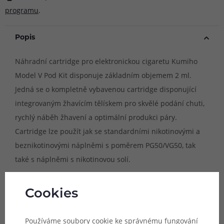
programu
.
Popis
Náhradní cartridge pro elektronickou cigaretu Kumiho
Model V Pod Kit disponuje základním objemem 2 ml.
Jedná se o kompletně vybavenou cartridge disponující
integrovaným žhavícím tělískem pro skvělé podání chuti,
rychlý náběh žhavení a optimální produkci páry.
Cartridge lze použít jak se standardními nikotinovými a
beznikotinovými náplněmi s poměrem PG50/VG50, tak
také s náplněmi s nikotinovou solí.
Kompatibilní zařízení:
Cookies
- Kumiho Model V Pod Kit
Používáme soubory cookie ke správnému fungování