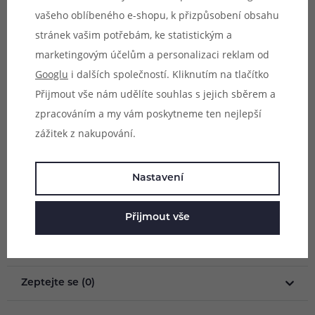
vašeho oblíbeného e-shopu, k přizpůsobení obsahu
Dostupné odpory a styly potahování:
stránek vašim potřebám, ke statistickým a
- 0,6Ω (MTL vaping, doporučený výkon 14-18W, mesh)
marketingovým účelům a personalizaci reklam od
- 1,0Ω (MTL vaping, doporučený výkon 11-13W, duální
Googlu
i dalších společností. Kliknutím na tlačítko
spirálka)
Přijmout vše nám udělíte souhlas s jejich sběrem a
zpracováním a my vám poskytneme ten nejlepší
Objem:
2ml
zážitek z nakupování.
Obsah balení:
1x cartridge Kumiho Model V
Nastavení
Parametry
Přijmout vše
Hodnocení (0)
Zeptejte se (0)