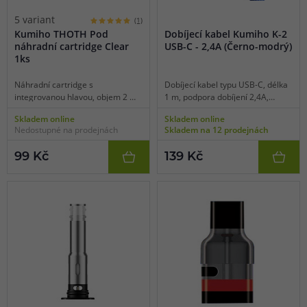
5 variant
(1)
Kumiho THOTH Pod
Dobíjecí kabel Kumiho K-2
náhradní cartridge Clear
USB-C - 2,4A (Černo-modrý)
1ks
Náhradní cartridge s
Dobíjecí kabel typu USB-C, délka
integrovanou hlavou, objem 2 ml,
1 m, podpora dobíjení 2,4A,
různé odpory, mesh pletivo, boční
materiál zinková slitina, balení 1
Skladem online
Skladem online
plnění, vhodné pro MTL/RDL
ks.
Nedostupné na prodejnách
Skladem na 12 prodejnách
vaping, 1ks v balení.
99 Kč
139 Kč