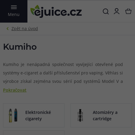
VYHLEDAT
Menu
Kumiho
Kumiho je nenápadná společnost vyvíjející otevřené pod
systémy e-cigaret a další příslušenství pro vaping. Věhlas si
výrobce získal zejména svou sérií pod systémů Model V a
kvalitními multifunkčními dobíjecími kabely s podporou
Pokračovat
vysokorychlostních dobíjecích adaptérů. Díky striktní
politice značky se můžete těšit na kvalitně zpracovaný
Elektronické
Atomizéry a
hardware s řadou bezpečnostních prvků a pohodlnými
cigarety
cartridge
funkcemi pro co nejsnazší každodenní používání.