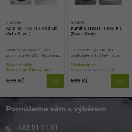
5 barev
5 barev
Kumiho THOTH T Pod Kit
Kumiho THOTH T Pod Kit
(Artic Silver)
(Space Grey)
Elektronická cigareta - MTL
Elektronická cigareta - MTL
potah, baterie 1300mAh, objem
potah, baterie 1300mAh, objem
2ml, automatické a manuální
2ml, automatické a manuální
Skladem online
Skladem online
spínání, automatický výkon až
spínání, automatický výkon až
Skladem na 10 prodejnách
Nedostupné na prodejnách
35W, dobíjení USB-C, regulace
35W, dobíjení USB-C, regulace
air-flow, inteligentní detekce
air-flow, inteligentní detekce
699 Kč
699 Kč
odporu, robustní kovové tělo,
odporu, robustní kovové tělo,
platforma THOTH, perfektní
platforma THOTH, perfektní
podání chuti.
podání chuti.
Pomůžeme vám s výběrem
483 51 51 31