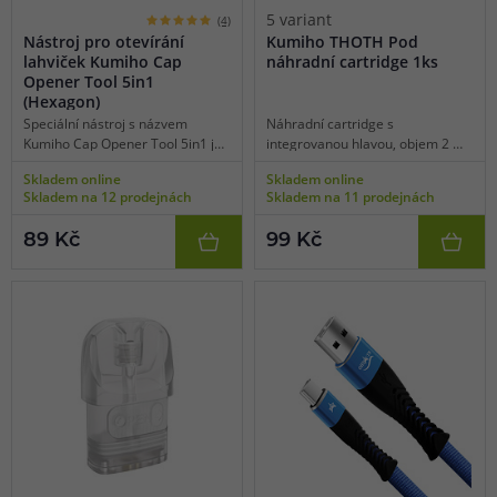
5 variant
(4)
Nástroj pro otevírání
Kumiho THOTH Pod
lahviček Kumiho Cap
náhradní cartridge 1ks
Opener Tool 5in1
(Hexagon)
Speciální nástroj s názvem
Náhradní cartridge s
Kumiho Cap Opener Tool 5in1 je
integrovanou hlavou, objem 2 ml,
neocenitelnou pomůckou
různé odpory, mesh pletivo, boční
Skladem online
Skladem online
každého vapera a slouží pro
plnění, vhodné pro MTL/RDL
Skladem na 12 prodejnách
Skladem na 11 prodejnách
pohodlné a rychlé otevírání
vaping, 1ks v balení.
lahviček, resp. snadné odejmutí
89 Kč
99 Kč
kapátky například při míchání
vlastních náplní. Využijete ho
zejména u shake & vape příchutí,
kde ve většině případů lze bez
dalších nástrojů jen stěží kapátko
sejmout. Typ Hexagon, balení 1
ks.