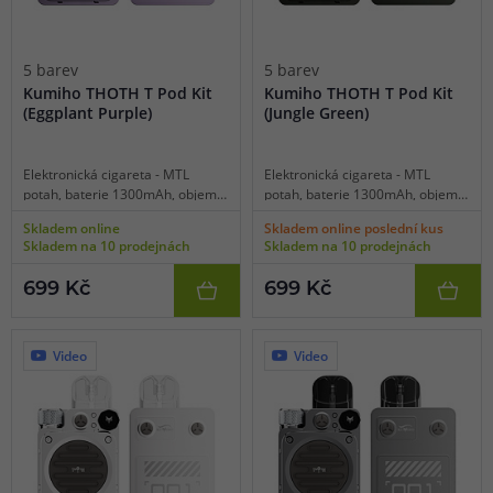
5 barev
5 barev
Kumiho THOTH T Pod Kit
Kumiho THOTH T Pod Kit
(Eggplant Purple)
(Jungle Green)
Elektronická cigareta - MTL
Elektronická cigareta - MTL
potah, baterie 1300mAh, objem
potah, baterie 1300mAh, objem
2ml, automatické a manuální
2ml, automatické a manuální
Skladem online
Skladem online poslední kus
spínání, automatický výkon až
spínání, automatický výkon až
Skladem na 10 prodejnách
Skladem na 10 prodejnách
35W, dobíjení USB-C, regulace
35W, dobíjení USB-C, regulace
air-flow, inteligentní detekce
air-flow, inteligentní detekce
699 Kč
699 Kč
odporu, robustní kovové tělo,
odporu, robustní kovové tělo,
platforma THOTH, perfektní
platforma THOTH, perfektní
podání chuti.
podání chuti.
Video
Video