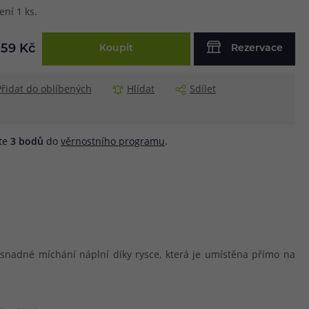
ení 1 ks.
59 Kč
Koupit
Rezervace
Přidat do oblíbených
Hlídat
Sdílet
áte
3
bodů
do
věrnostního programu
.
nadné míchání náplní díky rysce, která je umístěna přímo na