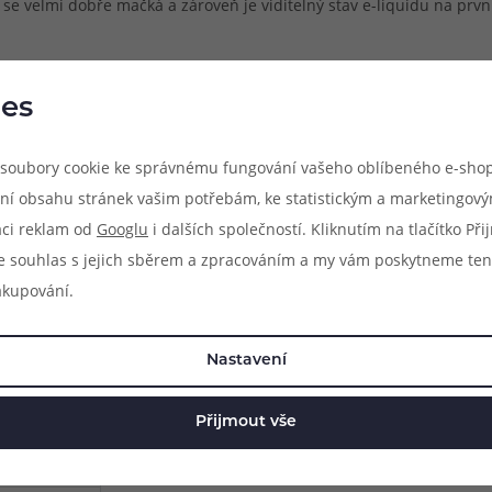
e se velmi dobře mačká a zároveň je viditelný stav e-liquidu na prvn
stříkačky nebo pipety. Ryska je na lahvičce vyznačena od 10ml do 
es
soubory cookie ke správnému fungování vašeho oblíbeného e-shop
ní obsahu stránek vašim potřebám, ke statistickým a marketingov
aci reklam od
Googlu
i dalších společností. Kliknutím na tlačítko Př
e souhlas s jejich sběrem a zpracováním a my vám poskytneme ten
akupování.
Mohlo by se vám líbit
Nastavení
(20)
obacco
Přijmout vše
quidu s
eriál PET,
plnění,