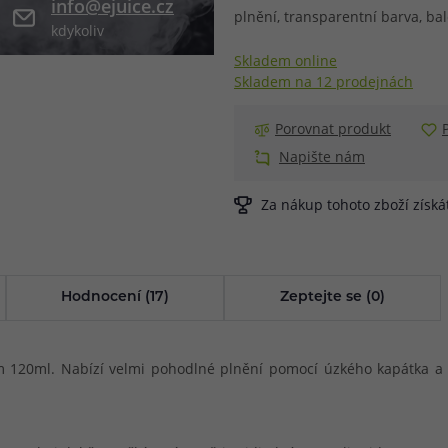
info@ejuice.cz
plnění, transparentní barva, bal
kdykoliv
při nákupu vědět
m, podle čeho se rozhodnout
nější, než si myslíte
Skladem online
Skladem na 12 prodejnách
Porovnat produkt
Napište nám
Za nákup tohoto zboží získ
Hodnocení (17)
Zeptejte se (0)
 120ml. Nabízí velmi pohodlné plnění pomocí úzkého kapátka a s