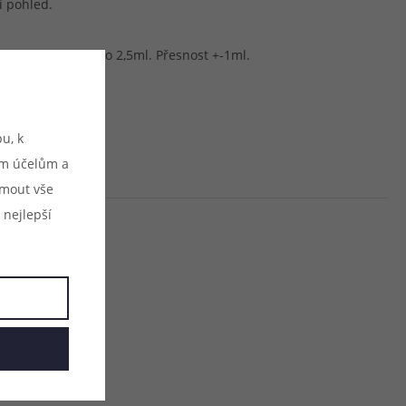
í pohled.
110ml v krocích po 2,5ml. Přesnost +-1ml.
u, k
ým účelům a
ijmout vše
 nejlepší