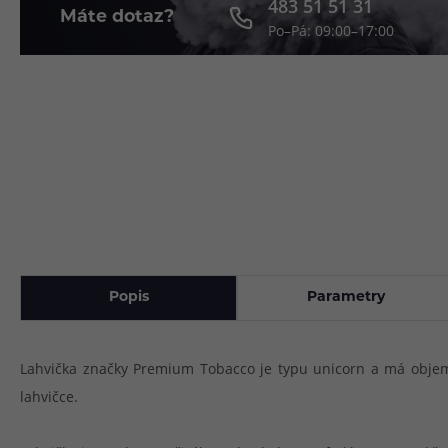
483 51 51 31
Máte dotaz?
Po–Pá: 09:00–17:00
Článek:
Vybíráme e-liquid, aneb co potřebujete 
Článek:
Vybíráte první e-cigaretu? Poradíme vá
Článek:
Jak namíchat vlastní e-liquid? Je to snad
Popis
Parametry
Lahvička značky Premium Tobacco je typu unicorn a má objem
lahvičce.