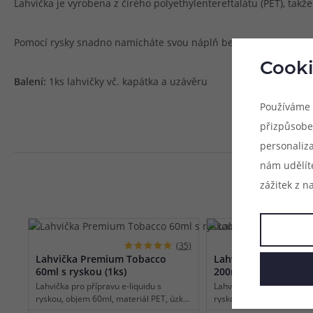
Lahvička je vyrobena z čirého polyethylentereftalátu (PET), takž
Pomocí rysky snadno namícháte svou náplň bez nutnosti použití 
Cooki
Balení:
1ks lahvičky vč. kapátka a uzávěru
Používáme 
přizpůsobe
personaliz
nám udělít
zážitek z n
(35)
Lahvička Premium Tobacco
Lahvička Premium T
60ml s ryskou (1ks)
200ml s ryskou (1ks)
Lahvička pro přípravu e-liquidu s
Lahvička pro přípravu e-li
ryskou, objem 60ml, materiál PET, úzké
ryskou, objem 200ml, mat
kapátko pro snadné plnění,
úzké kapátko pro snadné 