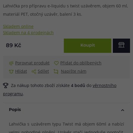
Lahvička pro přípravu e-liquidu s twist uzávěrem, objem 60 ml,
materiál PET, otočný uzávěr, balení 3 ks.
Skladem online
Skladem na 4 prodejnách
89 Kč
Koupit
Porovnat produkt
Přidat do oblíbených
Hlídat
Sdílet
Napište nám
Za nákup tohoto zboží získáte
4
bodů
do
věrnostního
programu
.
Popis
Lahvička s uzávěrem typu Twist má objem 60ml a nabízí
velmi pohodlné plnění. Uzávěr stačí jednoduše pootočit,