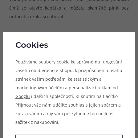
čímž se otevře kapátko a můžete okamžitě plnit bez
nutnosti cokoliv šroubovat.
Lahvička je vyrobena z čirého polyethylentereftalátu (PET),
takže se velmi dobře mačká a zároveň je viditelný stav e-
Cookies
liquidu na první pohled.
Používáme soubory cookie ke správnému fungování
Balení:
3ks lahvičky vč. Twist uzávěru s kapátkem
vašeho oblíbeného e-shopu, k přizpůsobení obsahu
stránek vašim potřebám, ke statistickým a
Parametry
marketingovým účelům a personalizaci reklam od
Googlu
i dalších společností. Kliknutím na tlačítko
Hodnocení (11)
Přijmout vše nám udělíte souhlas s jejich sběrem a
zpracováním a my vám poskytneme ten nejlepší
Zeptejte se (0)
zážitek z nakupování.