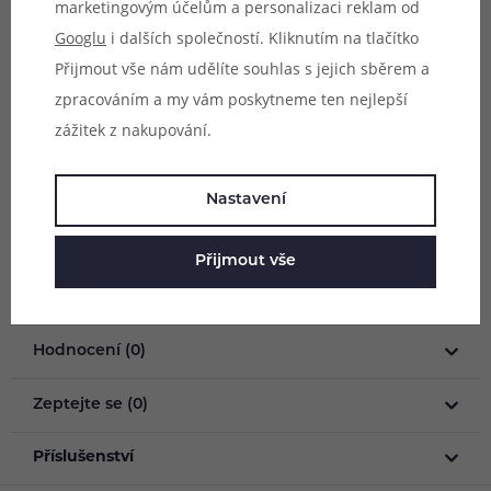
marketingovým účelům a personalizaci reklam od
Googlu
i dalších společností. Kliknutím na tlačítko
Objem:
2ml
Přijmout vše nám udělíte souhlas s jejich sběrem a
Obsah balení:
zpracováním a my vám poskytneme ten nejlepší
1x prázdná Lost Vape UB Lite Pod (2ml)
zážitek z nakupování.
Upozornění: Balení neobsahuje žhavící tělíska z
platformy Lost Vape UB Lite, je nutné dokoupit je
Nastavení
samostatně.
Přijmout vše
Parametry
Hodnocení (0)
Zeptejte se (0)
Příslušenství