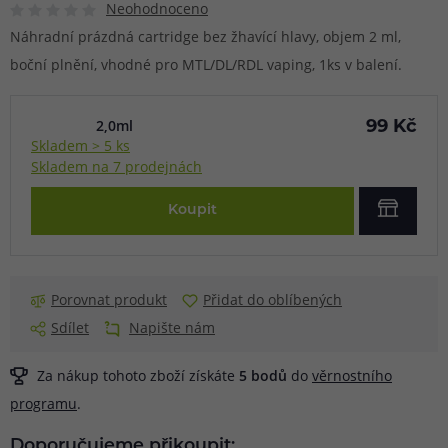
Neohodnoceno
Náhradní prázdná cartridge bez žhavící hlavy, objem 2 ml,
boční plnění, vhodné pro MTL/DL/RDL vaping, 1ks v balení.
2,0ml
99 Kč
Skladem > 5 ks
Skladem na 7 prodejnách
Koupit
Porovnat produkt
Přidat do oblíbených
Sdílet
Napište nám
Za nákup tohoto zboží získáte
5
bodů
do
věrnostního
programu
.
Doporučujeme přikoupit: