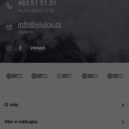
483 51 51 31
Po–Pá: 09:00–17:00
info@ejuice.cz
kdykoliv
O nás
Vše o nákupu