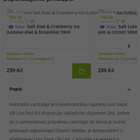
Náš tip
Náš tip
(2)
(2)
Just Juice Salt Kiwi & Cranberry Ice
Just Juice Salt Lulo
Video
Video
(Ledové kiwi & brusinka) 10ml
lulo & citron) 10ml
Skladem online
Skladem online
Skladem na 12 prodejnách
Skladem na 12 prodejn
239 Kč
239 Kč
Popis
Náhradní cartridge pro elektronickou cigaretu Lost Vape
UB Lite Pod Kit disponuje základním objemem 2ml. Jedná
se o samostatnou prázdnou cartridge, ke které je nutné
přikoupit odpovídající žhavící tělíska. Je kompatibilní s
platformou Lost Vape UB Lite. Cartridge se postará o