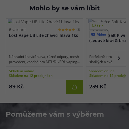
Mohlo by se vám líbit
Náš tip
6 variant
2 varianty
(2)
Video
Lost Vape UB Lite žhavící hlava 1ks
Just Juice Salt Kiwi 
(Ledové kiwi & brus
Náhradní žhavící hlava, různé odpory, mesh
Perfektně strukturovaná
provedení, vhodné pro MTL/DL/RDL vaping,
sladkých a svěžích ovocn
1ks v balení.
čeká v lahodné kombinac
Skladem online
Skladem online
Ice. Hlavní složkou je zra
Skladem na 12 prodejnách
Skladem na 12 prodejn
jemně natrpklé kiwi, jeho
zjemňuje přítomnost sla
89 Kč
239 Kč
Vše je potom v závěru do
efekt v podobě mrazivé 
Pomůžeme vám s výběrem