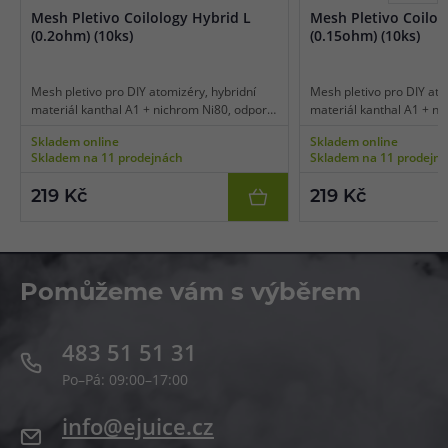
Mesh Pletivo Coilology Hybrid L
Mesh Pletivo Coilol
(0.2ohm) (10ks)
(0.15ohm) (10ks)
Mesh pletivo pro DIY atomizéry, hybridní
Mesh pletivo pro DIY ato
materiál kanthal A1 + nichrom Ni80, odpor
materiál kanthal A1 + ni
0,20 ohm, rozměry 17 x 8,5 mm, vhodné pro
0,15 ohm, rozměry 16 x 
Skladem online
Skladem online
DL vaping, balení 10 ks.
DL vaping, balení 10 ks.
Skladem na 11 prodejnách
Skladem na 11 prodejn
219 Kč
219 Kč
Pomůžeme vám s výběrem
483 51 51 31
Po–Pá: 09:00–17:00
info@ejuice.cz