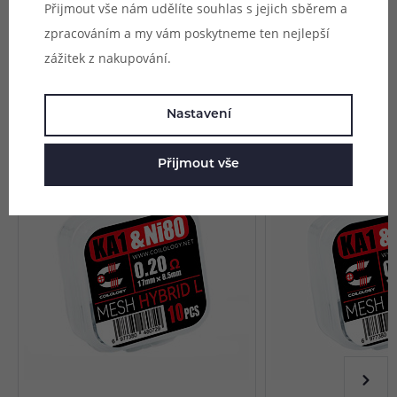
Přijmout vše nám udělíte souhlas s jejich sběrem a
zpracováním a my vám poskytneme ten nejlepší
Zeptejte se (0)
zážitek z nakupování.
Nastavení
Mohlo by se vám líbit
Přijmout vše