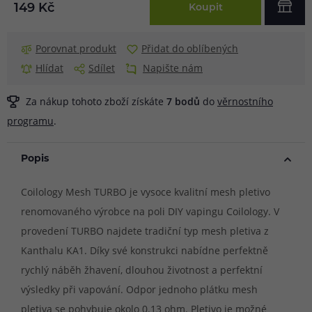
149 Kč
Koupit
Porovnat produkt
Přidat do oblíbených
Hlídat
Sdílet
Napište nám
Za nákup tohoto zboží získáte
7
bodů
do
věrnostního
programu
.
Popis
Coilology Mesh TURBO je vysoce kvalitní mesh pletivo
renomovaného výrobce na poli DIY vapingu Coilology. V
provedení TURBO najdete tradiční typ mesh pletiva z
Kanthalu KA1. Díky své konstrukci nabídne perfektně
rychlý náběh žhavení, dlouhou životnost a perfektní
výsledky při vapování. Odpor jednoho plátku mesh
pletiva se pohybuje okolo 0.13 ohm. Pletivo je možné