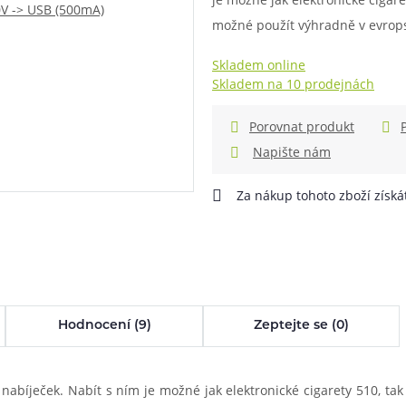
možné použít výhradně v evropsk
při nákupu vědět
m, podle čeho se rozhodnout
nější, než si myslíte
Skladem online
Skladem na 10 prodejnách
Porovnat produkt
Napište nám
Za nákup tohoto zboží získ
info@ejuice.cz
kdykoliv
Hodnocení (9)
Zeptejte se (0)
abíječek. Nabít s ním je možné jak elektronické cigarety 510, tak