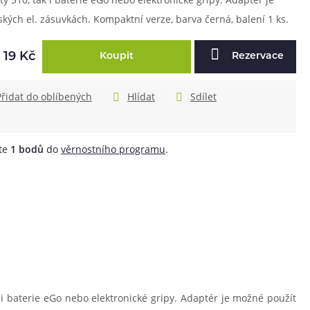
ých el. zásuvkách. Kompaktní verze, barva černá, balení 1 ks.
19 Kč
Koupit
Rezervace
Přidat do oblíbených
Hlídat
Sdílet
áte
1
bodů
do
věrnostního programu
.
 i baterie eGo nebo elektronické gripy. Adaptér je možné použít