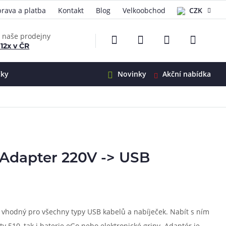
rava a platba
Kontakt
Blog
Velkoobchod
CZK
EUR
e naše prodejny
 12x v ČR
čky
Novinky
Akční nabídka
e
i-Ohm
illa
 Alpha
4
Adapter 220V -> USB
G5
 S&V
 V2
00 Pro
Mini
S&V
220
 3v1
45
e vhodný pro všechny typy USB kabelů a nabíječek. Nabít s ním
Zobrazit produkty
Zobrazit produkty
Zobrazit produkty
Zobrazit produkty
Zobrazit produkty
Zobrazit produkty
ty 510, tak i baterie eGo nebo elektronické gripy. Adaptér je