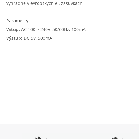
výhradně v evropských el. zásuvkách.
Parametry:
Vstup:
AC 100 ~ 240V, 50/60Hz, 100mA
Výstup:
DC 5V, 500mA
Pomůžeme vám
4
s výběrem
P