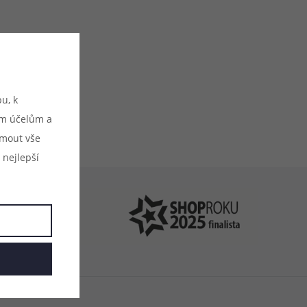
u, k
.cz
ým účelům a
ijmout vše
 nejlepší