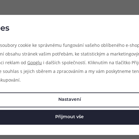
při nákupu vědět
m, podle čeho se rozhodnout
nější, než si myslíte
es
soubory cookie ke správnému fungování vašeho oblíbeného e-shop
83 51 51 31
info@ejuice
ní obsahu stránek vašim potřebám, ke statistickým a marketingov
o–Pá: 09:00–17:00
kdykoliv
aci reklam od
Googlu
i dalších společností. Kliknutím na tlačítko Př
e souhlas s jejich sběrem a zpracováním a my vám poskytneme ten
akupování.
Nastavení
Přijmout vše