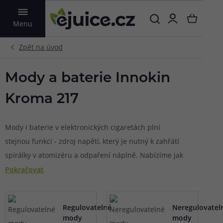
VYHLEDAT
Menu
Mody a baterie Innokin
Kroma 217
Mody i baterie v elektronických cigaretách plní
stejnou funkci - zdroj napětí, který je nutný k zahřátí
spirálky v atomizéru a odpaření náplně. Nabízíme jak
základní baterie
pro jednoduché e-cigarety bez
Pokračovat
složitých nastavení, tak i mody napěchované
elektronikou se spoustou zajímavých funkcí a
Regulovatelné
Neregulovatel
možností přizpůsobení. Mody jsou rozděleny na
mody
mody