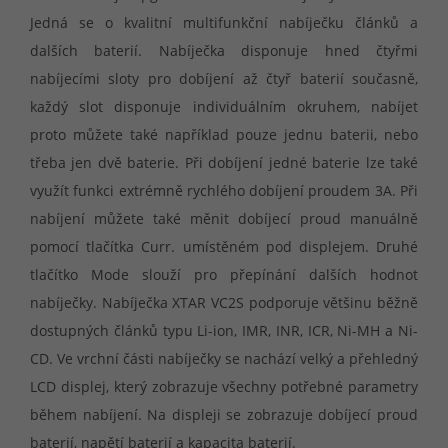
Jedná se o kvalitní multifunkční nabíječku článků a
dalších baterií. Nabíječka disponuje hned čtyřmi
nabíjecími sloty pro dobíjení až čtyř baterií současně,
každý slot disponuje individuálním okruhem, nabíjet
proto můžete také například pouze jednu baterii, nebo
třeba jen dvě baterie. Při dobíjení jedné baterie lze také
využít funkci extrémně rychlého dobíjení proudem 3A. Při
nabíjení můžete také měnit dobíjecí proud manuálně
pomocí tlačítka Curr. umístěném pod displejem. Druhé
tlačítko Mode slouží pro přepínání dalších hodnot
nabíječky. Nabíječka XTAR VC2S podporuje většinu běžně
dostupných článků typu Li-ion, IMR, INR, ICR, Ni-MH a Ni-
CD. Ve vrchní části nabíječky se nachází velký a přehledný
LCD displej, který zobrazuje všechny potřebné parametry
během nabíjení. Na displeji se zobrazuje dobíjecí proud
baterií, napětí baterií a kapacita baterií.