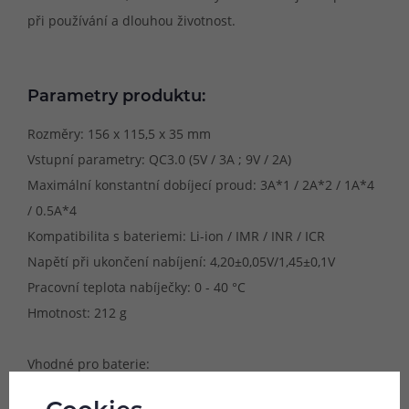
při používání a dlouhou životnost.
Parametry produktu:
Rozměry: 156 x 115,5 x 35 mm
Vstupní parametry: QC3.0 (5V / 3A ; 9V / 2A)
Maximální konstantní dobíjecí proud: 3A*1 / 2A*2 / 1A*4
/ 0.5A*4
Kompatibilita s bateriemi: Li-ion / IMR / INR / ICR
Napětí při ukončení nabíjení: 4,20±0,05V/1,45±0,1V
Pracovní teplota nabíječky: 0 - 40 °C
Hmotnost: 212 g
Vhodné pro baterie:
3.6V / 3.7V Li-ion / IMR / INR / ICR: