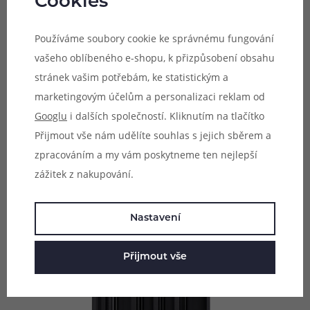
Cookies
10440 / 14500 / 14650 / 16340 / 17335 / 17500 / 17670 /
18350 / 18490 / 18500 / 18650 / 18700 / 20700 / 21700 /
Používáme soubory cookie ke správnému fungování
22650 / 25500 / 26650 / 32650
vašeho oblíbeného e-shopu, k přizpůsobení obsahu
stránek vašim potřebám, ke statistickým a
1.2V Ni-MH / Ni-CD:
marketingovým účelům a personalizaci reklam od
AAAA / AAA / AA / A / SC / C / D
Googlu
i dalších společností. Kliknutím na tlačítko
Přijmout vše nám udělíte souhlas s jejich sběrem a
zpracováním a my vám poskytneme ten nejlepší
zážitek z nakupování.
Nastavení
Přijmout vše