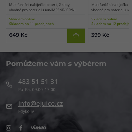
Multifunkční nabíječka baterií, 2 sloty,
Multifunkční nabíječka bat
vhodné pro baterie Li-ion/IMR/INR/ICR/Ni-
vhodné pro baterie Li-io
MH/Ni-CD, displej, tradiční síťové napájení a
displej, micro USB napáj
Skladem online
Skladem online
micro USB napájecí port, maximální dobíjecí
dobíjecí proud v jednom s
Skladem na 11 prodejnách
Skladem na 12 prodejn
proud v jednom slotu 2 A, tříkrokové
chyb na displeji, tříkroko
nabíjení, funkce aktivace baterií 0 V,
aktivace baterií 0 V.
649 Kč
399 Kč
bezpečnostní ochrany.
Pomůžeme vám s výběrem
483 51 51 31
Po–Pá: 09:00–17:00
info@ejuice.cz
kdykoliv