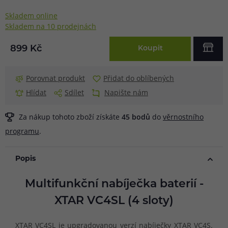
Skladem online
Skladem na 10 prodejnách
899 Kč
Koupit
Porovnat produkt
Přidat do oblíbených
Hlídat
Sdílet
Napište nám
Za nákup tohoto zboží získáte
45
bodů
do
věrnostního
programu
.
Popis
Multifunkční nabíječka baterií -
XTAR VC4SL (4 sloty)
XTAR VC4SL je upgradovanou verzí nabíječky XTAR VC4S.