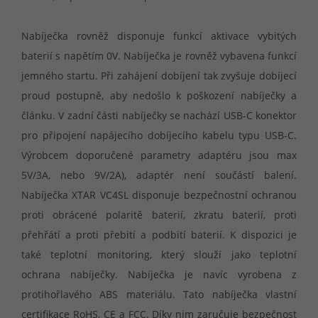
Nabíječka rovněž disponuje funkcí aktivace vybitých
baterií s napětím 0V. Nabíječka je rovněž vybavena funkcí
jemného startu. Při zahájení dobíjení tak zvyšuje dobíjecí
proud postupně, aby nedošlo k poškození nabíječky a
článku. V zadní části nabíječky se nachází USB-C konektor
pro připojení napájecího dobíjecího kabelu typu USB-C.
Výrobcem doporučené parametry adaptéru jsou max
5V/3A, nebo 9V/2A), adaptér není součástí balení.
Nabíječka XTAR VC4SL disponuje bezpečnostní ochranou
proti obrácené polaritě baterií, zkratu baterií, proti
přehřátí a proti přebití a podbití baterií. K dispozici je
také teplotní monitoring, který slouží jako teplotní
ochrana nabíječky. Nabíječka je navíc vyrobena z
protihořlavého ABS materiálu. Tato nabíječka vlastní
certifikace RoHS, CE a FCC. Díky nim zaručuje bezpečnost