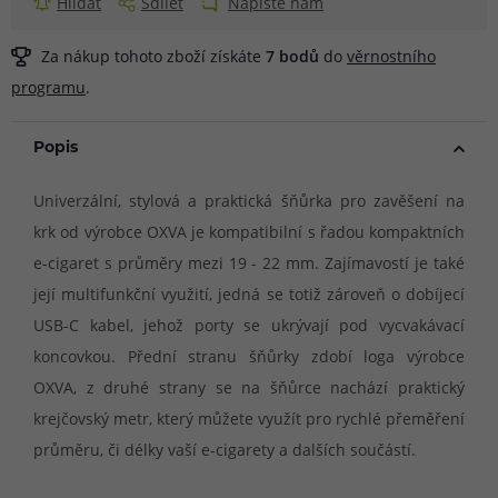
Hlídat
Sdílet
Napište nám
Za nákup tohoto zboží získáte
7
bodů
do
věrnostního
programu
.
Popis
Univerzální, stylová a praktická šňůrka pro zavěšení na
krk od výrobce OXVA je kompatibilní s řadou kompaktních
e-cigaret s průměry mezi 19 - 22 mm. Zajímavostí je také
její multifunkční využití, jedná se totiž zároveň o dobíjecí
USB-C kabel, jehož porty se ukrývají pod vycvakávací
koncovkou. Přední stranu šňůrky zdobí loga výrobce
OXVA, z druhé strany se na šňůrce nachází praktický
krejčovský metr, který můžete využít pro rychlé přeměření
průměru, či délky vaší e-cigarety a dalších součástí.