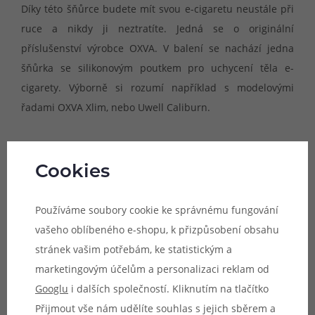
Díky této šňůrce budete mít svou e-cigaretu neustále při
ruce a nikdy ji neztratíte. Jedná se o originální
příslušenství výrobce OXVA. V balení se nachází jedna
šňůrka se silikonovým poutkem pro uchycení těla e-
cigarety. Výborně si rozumí například s modelovými
řadami OXVA Xlim, nebo Uwell Caliburn.
Doporučený průměr e-cigarety:
19 - 22 mm
Typ kabelu:
USB-C
Cookies
Délka šňůrky/kabelu po vycvaknutí koncovky:
87 cm
Obsah balení:
1x šňůrka se silikonovým poutkem
Používáme soubory cookie ke správnému fungování
vašeho oblíbeného e-shopu, k přizpůsobení obsahu
stránek vašim potřebám, ke statistickým a
Parametry
marketingovým účelům a personalizaci reklam od
Hodnocení (0)
Googlu
i dalších společností. Kliknutím na tlačítko
Přijmout vše nám udělíte souhlas s jejich sběrem a