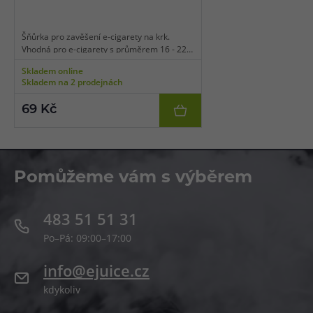
Šňůrka pro zavěšení e-cigarety na krk.
Vhodná pro e-cigarety s průměrem 16 - 22
mm, logo série Geek Bar, balení 1 ks.
Skladem online
Skladem na 2 prodejnách
69 Kč
Pomůžeme vám s výběrem
483 51 51 31
Po–Pá: 09:00–17:00
info@ejuice.cz
kdykoliv