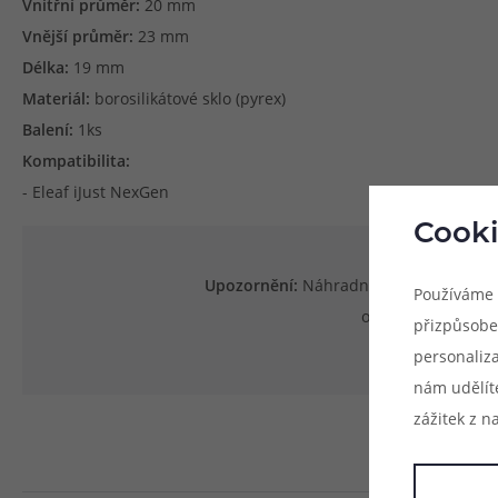
Vnitřní průměr:
20 mm
Vnější průměr:
23 mm
Délka:
19 mm
Materiál:
borosilikátové sklo (pyrex)
Balení:
1ks
Kompatibilita:
- Eleaf iJust NexGen
Cooki
Upozornění:
Náhradní tělo je určeno v
Používáme 
orientační a není
přizpůsobe
personaliz
nám udělít
zážitek z n