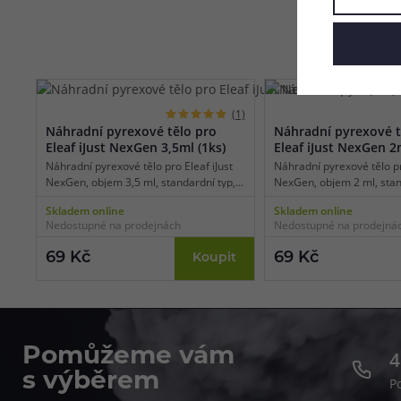
(1)
Náhradní pyrexové tělo pro
Náhradní pyrexové t
Eleaf iJust NexGen 3,5ml (1ks)
Eleaf iJust NexGen 2m
Náhradní pyrexové tělo pro Eleaf iJust
Náhradní pyrexové tělo pr
NexGen, objem 3,5 ml, standardní typ,
NexGen, objem 2 ml, stan
balení 1 ks.
balení 1 ks.
Skladem online
Skladem online
Nedostupné na prodejnách
Nedostupné na prodejná
69 Kč
69 Kč
Koupit
Pomůžeme vám
4
s výběrem
P