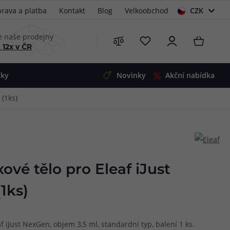
rava a platba
Kontakt
Blog
Velkoobchod
CZK
EUR
e naše prodejny
 12x v ČR
čky
Novinky
Akční nabídka
 (1ks)
e
i-Ohm
illa
 Alpha
4
G5
 S&V
ové tělo pro Eleaf iJust
 V2
00 Pro
1ks)
Mini
S&V
220
 3v1
45
 iJust NexGen, objem 3,5 ml, standardní typ, balení 1 ks.
Zobrazit produkty
Zobrazit produkty
Zobrazit produkty
Zobrazit produkty
Zobrazit produkty
Zobrazit produkty