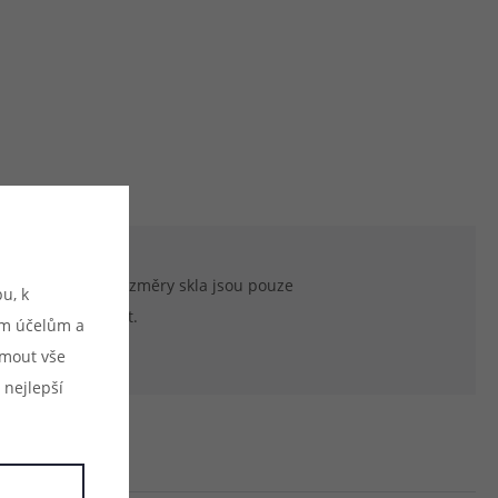
duktu. Uvedené rozměry skla jsou pouze
u, k
ozměrově shodovat.
ým účelům a
ijmout vše
 nejlepší