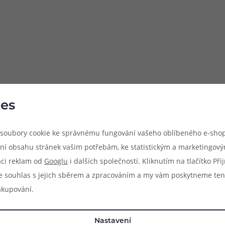
es
ýhradně pro model atomizéru, jehož název je uveden v popisu pro
soubory cookie ke správnému fungování vašeho oblíbeného e-shop
 zaručena kompatibilita s jinými modely atomizérů, byť se mohou r
ní obsahu stránek vašim potřebám, ke statistickým a marketingov
aci reklam od
Googlu
i dalších společností. Kliknutím na tlačítko Př
e souhlas s jejich sběrem a zpracováním a my vám poskytneme ten
akupování.
Nastavení