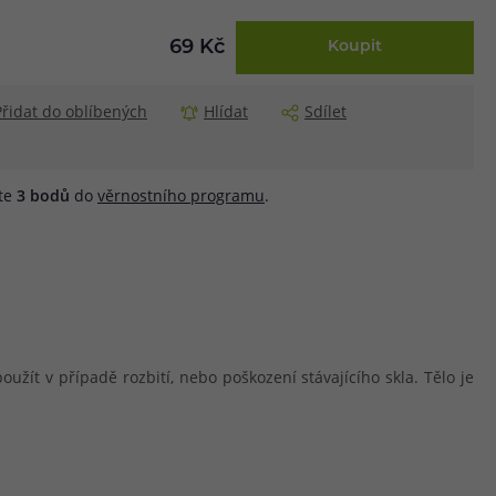
69 Kč
Koupit
Přidat do oblíbených
Hlídat
Sdílet
áte
3
bodů
do
věrnostního programu
.
užít v případě rozbití, nebo poškození stávajícího skla. Tělo je