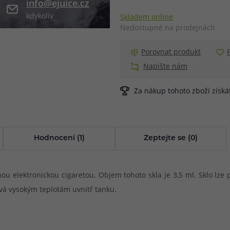
info@ejuice.cz
kdykoliv
Skladem online
při nákupu vědět
m, podle čeho se rozhodnout
nější, než si myslíte
Nedostupné na prodejnách
Porovnat produkt
Napište nám
Za nákup tohoto zboží získ
Hodnocení (1)
Zeptejte se (0)
elektronickou cigaretou. Objem tohoto skla je 3,5 ml. Sklo lze po
ává vysokým teplotám uvnitř tanku.