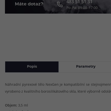
483 51 51 31
Máte dotaz?
Po–Pá: 09:00–17:00
Článek:
Vybíráme e-liquid, aneb co potřebujete 
Článek:
Vybíráte první e-cigaretu? Poradíme vá
Článek:
Jak namíchat vlastní e-liquid? Je to snad
Popis
Parametry
Náhradní pyrexové tělo NexGen je kompatibilní se stejnojmennou 
vyrobeno z kvalitního borosilikátového skla, které výborně odol
Objem:
3,5 ml