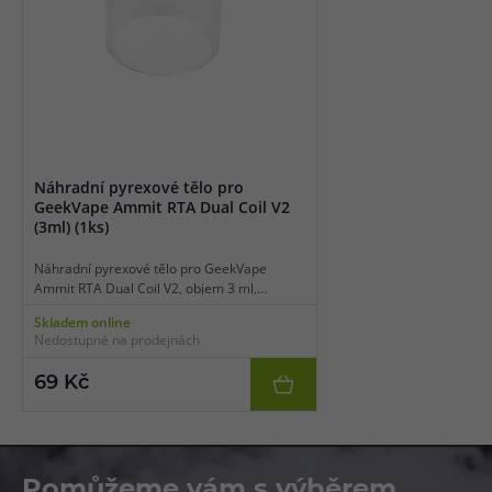
Náhradní pyrexové tělo pro
GeekVape Ammit RTA Dual Coil V2
(3ml) (1ks)
Náhradní pyrexové tělo pro GeekVape
Ammit RTA Dual Coil V2, objem 3 ml,
standardní typ, balení 1 ks.
Skladem online
Nedostupné na prodejnách
69 Kč
Pomůžeme vám s výběrem