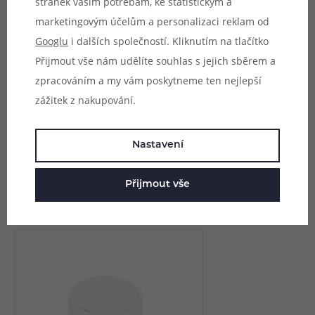
stránek vašim potřebám, ke statistickým a
marketingovým účelům a personalizaci reklam od
Googlu
i dalších společností. Kliknutím na tlačítko
Přijmout vše nám udělíte souhlas s jejich sběrem a
Parametry
zpracováním a my vám poskytneme ten nejlepší
zážitek z nakupování.
Hodnocení (0)
Zeptejte se (0)
Nastavení
Přijmout vše
Mohlo by se vám líbit