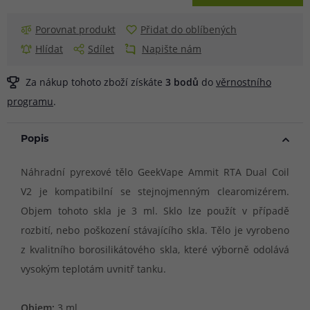
Porovnat produkt
Přidat do oblíbených
Hlídat
Sdílet
Napište nám
Za nákup tohoto zboží získáte
3
bodů
do
věrnostního
programu
.
Popis
Náhradní pyrexové tělo GeekVape Ammit RTA Dual Coil
V2 je kompatibilní se stejnojmenným clearomizérem.
Objem tohoto skla je 3 ml. Sklo lze použít v případě
rozbití, nebo poškození stávajícího skla. Tělo je vyrobeno
z kvalitního borosilikátového skla, které výborně odolává
vysokým teplotám uvnitř tanku.
Objem:
3 ml