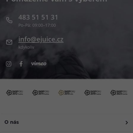
483 51 51 31
Po–Pá: 09:00–17:00
info@ejuice.cz
kdykoliv
O nás