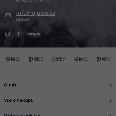
Po–Pá: 09:00–17:00
info@ejuice.cz
kdykoliv
O nás
Vše o nákupu
Užitečné odkazy