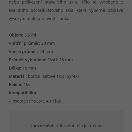
nebo poškození stávajícího skla. Tělo je vyrobeno z
kvalitního borosilikátového skla, které výborně odolává
vysokým teplotám uvnitř tanku.
Objem:
5,5 ml
Vnitřní průměr:
20 mm
Vnější průměr:
24 mm
Průměr vyboulené části:
28 mm
Délka:
18 mm
Materiál:
borosilikátové sklo (pyrex)
Balení:
1ks
Kompatibilita:
- Joyetech ProCore Air Plus
Upozornění:
Náhradní tělo je určeno