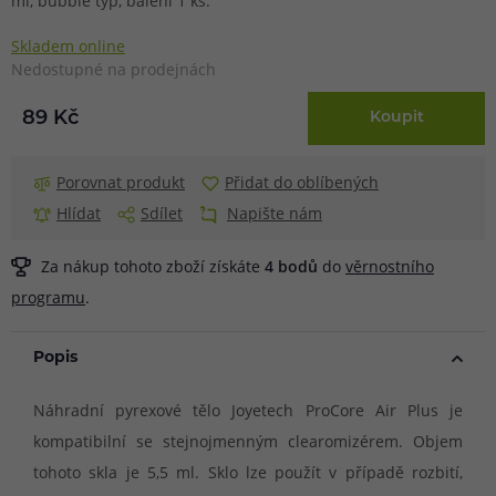
ml, bubble typ, balení 1 ks.
Skladem online
Nedostupné na prodejnách
89 Kč
Koupit
Porovnat produkt
Přidat do oblíbených
Hlídat
Sdílet
Napište nám
Za nákup tohoto zboží získáte
4
bodů
do
věrnostního
programu
.
Popis
Náhradní pyrexové tělo Joyetech ProCore Air Plus je
kompatibilní se stejnojmenným clearomizérem. Objem
tohoto skla je 5,5 ml. Sklo lze použít v případě rozbití,