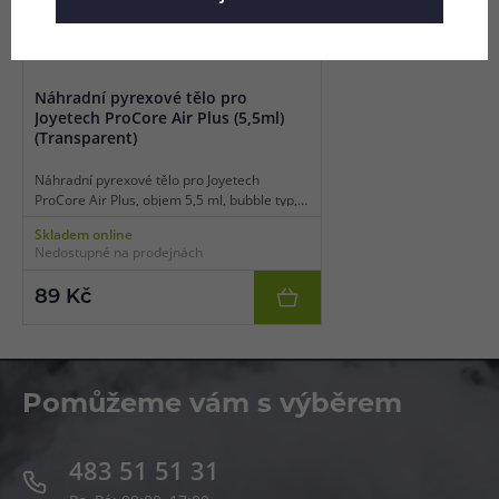
Náhradní pyrexové tělo pro
Joyetech ProCore Air Plus (5,5ml)
(Transparent)
Náhradní pyrexové tělo pro Joyetech
ProCore Air Plus, objem 5,5 ml, bubble typ,
balení 1 ks.
Skladem online
Nedostupné na prodejnách
89 Kč
Pomůžeme vám s výběrem
483 51 51 31