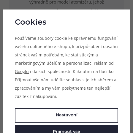
výhradně pro model atomizéru, jehož
název je uveden v popisu produktu.
Uvedené rozměry skla jsou pouze
Cookies
orientační a není zaručena kompatibilita s
jinými modely atomizérů, byť se mohou
Používáme soubory cookie ke správnému fungování
rozměrově shodovat.
vašeho oblíbeného e-shopu, k přizpůsobení obsahu
stránek vašim potřebám, ke statistickým a
marketingovým účelům a personalizaci reklam od
Googlu
i dalších společností. Kliknutím na tlačítko
Parametry
Přijmout vše nám udělíte souhlas s jejich sběrem a
zpracováním a my vám poskytneme ten nejlepší
Hodnocení (0)
zážitek z nakupování.
Zeptejte se (0)
Nastavení
Mohlo by se vám líbit
Přijmout vše