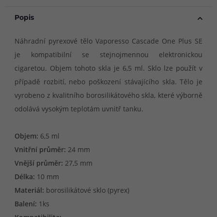
Popis
Náhradní pyrexové tělo Vaporesso Cascade One Plus SE
je kompatibilní se stejnojmennou elektronickou
cigaretou. Objem tohoto skla je 6,5 ml. Sklo lze použít v
případě rozbití, nebo poškození stávajícího skla. Tělo je
vyrobeno z kvalitního borosilikátového skla, které výborně
odolává vysokým teplotám uvnitř tanku.
Objem:
6,5 ml
Vnitřní průměr:
24 mm
Vnější průměr:
27,5 mm
Délka:
10 mm
Materiál:
borosilikátové sklo (pyrex)
Balení:
1ks