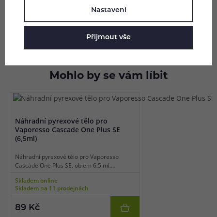
Hodnocení (0)
Nastavení
Zeptejte se (0)
Přijmout vše
Mohlo by se vám líbit
Náhradní pyrexové tělo pro
Vaporesso Cascade One Plus SE
(6,5ml)
Náhradní pyrexové tělo pro Vaporesso
Cascade One Plus SE, objem 6,5 ml,
standardní typ, balení 1 ks.
Skladem online
Skladem na 11 prodejnách
89 Kč