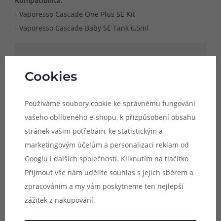
Kompatibilita:
- Vaporesso Cascade One Plus SE Kit
- Vaporesso Cascade Baby SE Tank 6,5ml
Upozornění:
Náhradní tělo je určeno
Cookies
výhradně pro model atomizéru, jehož
název je uveden v popisu produktu.
Používáme soubory cookie ke správnému fungování
Uvedené rozměry skla jsou pouze
vašeho oblíbeného e-shopu, k přizpůsobení obsahu
orientační a není zaručena kompatibilita s
stránek vašim potřebám, ke statistickým a
jinými modely atomizérů, byť se mohou
marketingovým účelům a personalizaci reklam od
rozměrově shodovat.
Googlu
i dalších společností. Kliknutím na tlačítko
Přijmout vše nám udělíte souhlas s jejich sběrem a
zpracováním a my vám poskytneme ten nejlepší
zážitek z nakupování.
Parametry