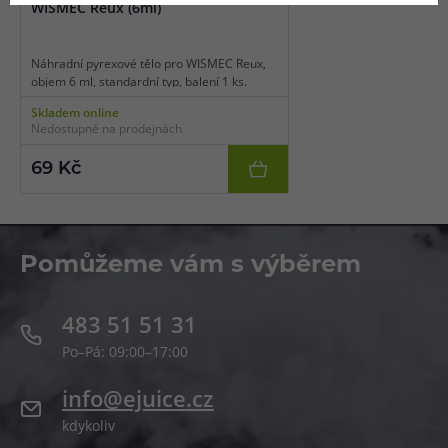
WISMEC Reux (6ml)
Náhradní pyrexové tělo pro WISMEC Reux,
objem 6 ml, standardní typ, balení 1 ks.
Skladem online
Nedostupné na prodejnách
69 Kč
Pomůžeme vám s výběrem
483 51 51 31
Po–Pá: 09:00–17:00
info@ejuice.cz
kdykoliv