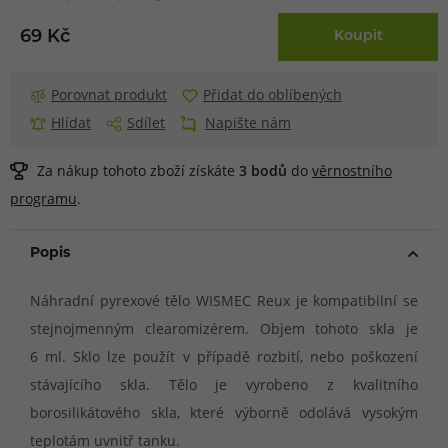
69 Kč
Koupit
Porovnat produkt
Přidat do oblíbených
Hlídat
Sdílet
Napište nám
Za nákup tohoto zboží získáte
3
bodů
do
věrnostního
programu
.
Popis
Náhradní pyrexové tělo WISMEC Reux je kompatibilní se
stejnojmenným clearomizérem. Objem tohoto skla je
6 ml. Sklo lze použít v případě rozbití, nebo poškození
stávajícího skla. Tělo je vyrobeno z kvalitního
borosilikátového skla, které výborně odolává vysokým
teplotám uvnitř tanku.