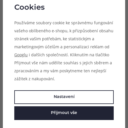
jinými modely atomizérů, byť se mohou
Cookies
rozměrově shodovat.
Používáme soubory cookie ke správnému fungování
vašeho oblíbeného e-shopu, k přizpůsobení obsahu
stránek vašim potřebám, ke statistickým a
Parametry
marketingovým účelům a personalizaci reklam od
Googlu
i dalších společností. Kliknutím na tlačítko
Hodnocení (0)
Přijmout vše nám udělíte souhlas s jejich sběrem a
zpracováním a my vám poskytneme ten nejlepší
Zeptejte se (0)
zážitek z nakupování.
Nastavení
Mohlo by se vám líbit
Přijmout vše
Náhradní pyrexové tělo pro