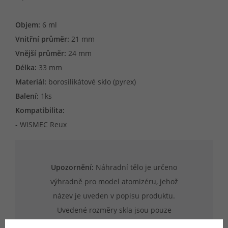
Objem:
6 ml
Vnitřní průměr:
21 mm
Vnější průměr:
24 mm
Délka:
33 mm
Materiál:
borosilikátové sklo (pyrex)
Balení:
1ks
Kompatibilita:
- WISMEC Reux
Upozornění:
Náhradní tělo je určeno
výhradně pro model atomizéru, jehož
název je uveden v popisu produktu.
Uvedené rozměry skla jsou pouze
orientační a není zaručena kompatibilita s