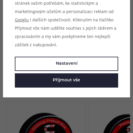
stránek vašim potřebám, ke statistickým a
Provedení:
Standard
marketingovým účelům a personalizaci reklam od
Typ:
24GA (0,5 mm)
Googlu
i dalších společností. Kliknutím na tlačítko
Balení:
10m
Přijmout vše nám udělíte souhlas s jejich sběrem a
Parametry
zpracováním a my vám poskytneme ten nejlepší
zážitek z nakupování.
Hodnocení (1)
Nastavení
Zeptejte se (0)
Přijmout vše
Mohlo by se vám líbit