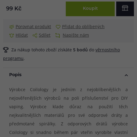
99 Kč
Koupit
Porovnat produkt
Přidat do oblíbených
Hlídat
Sdílet
Napište nám
Za nákup tohoto zboží získáte
5
bodů
do
věrnostního
programu
.
Popis
Výrobce Coilology je jedním z nejoblíbenějších a
nejověřenějších výrobců na poli příslušenství pro DIY
vaping. Výrobce klade důraz na použití těch
nejkvalitnějších materiálů pro své odporové dráty a
předmotané spirálky. Z odporových drátů výrobce
Coilology si snadno během pár vteřin vyrobíte vlastní