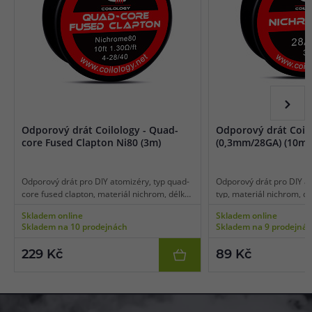
Odporový drát Coilology - Quad-
Odporový drát Coilo
core Fused Clapton Ni80 (3m)
(0,3mm/28GA) (10m)
Odporový drát pro DIY atomizéry, typ quad-
Odporový drát pro DIY at
core fused clapton, materiál nichrom, délka
typ, materiál nichrom, d
3 m, průměr 28GA*4 + 40GA/ 0,3mm*4 +
38GA / 0,3mm, balení 10
Skladem online
Skladem online
0,08mm, balení 3 m.
Skladem na 10 prodejnách
Skladem na 9 prodejná
229 Kč
89 Kč