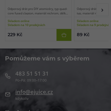
Odporový drát pro DIY atomizéry, typ quad-
Odporový drát pro DIY at
core fused clapton, materiál nichrom, délka
typ, materiál nichrom, d
3 m, průměr 28GA*4 + 40GA/ 0,3mm*4 +
38GA / 0,3mm, balení 10
Skladem online
Skladem online
0,08mm, balení 3 m.
Skladem na 10 prodejnách
Skladem na 9 prodejná
229 Kč
89 Kč
Pomůžeme vám s výběrem
483 51 51 31
Po–Pá: 09:00–17:00
info@ejuice.cz
kdykoliv