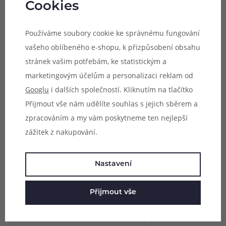
Cookies
Provedení:
Standard
Typ:
28GA (0,3 mm)
Používáme soubory cookie ke správnému fungování
Balení:
10m
vašeho oblíbeného e-shopu, k přizpůsobení obsahu
stránek vašim potřebám, ke statistickým a
Parametry
marketingovým účelům a personalizaci reklam od
Hodnocení (0)
Googlu
i dalších společností. Kliknutím na tlačítko
Přijmout vše nám udělíte souhlas s jejich sběrem a
Zeptejte se (0)
zpracováním a my vám poskytneme ten nejlepší
zážitek z nakupování.
Mohlo by se vám líbit
Nastavení
Přijmout vše
Odporový drát Coilology - Quad-
Odporový drát Coilo
core Fused Clapton Ni80 (3m)
(0,3mm/28GA) (10m)