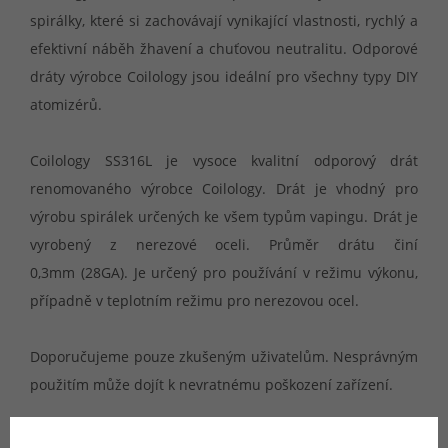
spirálky, které si zachovávají vynikající vlastnosti, rychlý a
efektivní náběh žhavení a chuťovou neutralitu. Odporové
dráty výrobce Coilology jsou ideální pro všechny typy DIY
atomizérů.
Coilology SS316L je vysoce kvalitní odporový drát
renomovaného výrobce Coilology. Drát je vhodný pro
výrobu spirálek určených ke všem typům vapingu. Drát je
vyrobený z nerezové oceli. Průměr drátu činí
0,3mm (28GA). Je určený pro používání v režimu výkonu,
případně v teplotním režimu pro nerezovou ocel.
Doporučujeme pouze zkušeným uživatelům. Nesprávným
použitím může dojít k nevratnému poškození zařízení.
Materiál:
Nerezová ocel (SS316L)