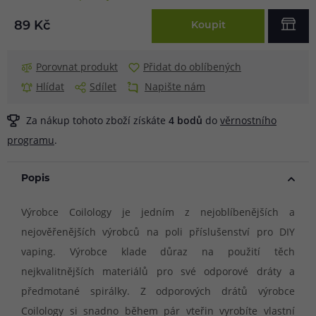
89 Kč
Koupit
Porovnat produkt
Přidat do oblíbených
Hlídat
Sdílet
Napište nám
Za nákup tohoto zboží získáte
4
bodů
do
věrnostního
programu
.
Popis
Výrobce Coilology je jedním z nejoblíbenějších a
nejověřenějších výrobců na poli příslušenství pro DIY
vaping. Výrobce klade důraz na použití těch
nejkvalitnějších materiálů pro své odporové dráty a
předmotané spirálky. Z odporových drátů výrobce
Coilology si snadno během pár vteřin vyrobíte vlastní