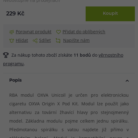
Nedostupné na prodejnách
229 Kč
Koupit
Porovnat produkt
Přidat do oblíbených
Hlídat
Sdílet
Napište nám
Za nákup tohoto zboží získáte
11
bodů
do
věrnostního
programu
.
Popis
RBA modul OXVA Unicoil je určen pro elektronickou
cigaretu OXVA Origin X Pod Kit. Modul lze použít jako
alternativu za tovární žhavící hlavy pro stejnojmenný
model. Základna modulu pojme celkem jednu spirálku.
Předmotanou spirálku s vatou najdete již přímo v