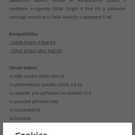
základním balení. Modul je kompatibilní pouze s
modelem e-cigarety OXVA Origin X Pod Kit a náhradní
cartridgí Unicoil pro OXVA Velocity s objemem 5 ml.
Kompatibilita:
- OXVA Origin X Pod Kit
- OXVA Origin Mini Pod Kit
Obsah balení:
1x RBA modul OXVA Unicoil
1x předmotaná spirálka (Ni80, 0,6 Ω)
1x adaptér pro vyžhavení se závitem 510
1x proužek přírodní vaty
1x šroubováček
2x šroubek
2x o-kroužek