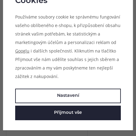
Cookies
Upozornění: Součástí balení není kroužek pro regulaci
Používáme soubory cookie ke správnému fungování
airflow, tento kroužek můžete zakoupit samostatně
zde
.
vašeho oblíbeného e-shopu, k přizpůsobení obsahu
Parametry
stránek vašim potřebám, ke statistickým a
marketingovým účelům a personalizaci reklam od
Hodnocení (0)
Googlu
i dalších společností. Kliknutím na tlačítko
Přijmout vše nám udělíte souhlas s jejich sběrem a
Zeptejte se (0)
zpracováním a my vám poskytneme ten nejlepší
zážitek z nakupování.
Mohlo by se vám líbit
Nastavení
Přijmout vše
OXVA Unicoil RBA hlava