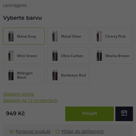
cartridgemi.
Vyberte barvu
Metal Gray
Metal Silver
Cherry Pink
Mint Green
Ultra Carbon
Mocha Brown
Midnight
Bordeaux Red
Black
Skladem online
Skladem na 12 prodejnách
949 Kč
Koupit
Porovnat produkt
Přidat do oblíbených