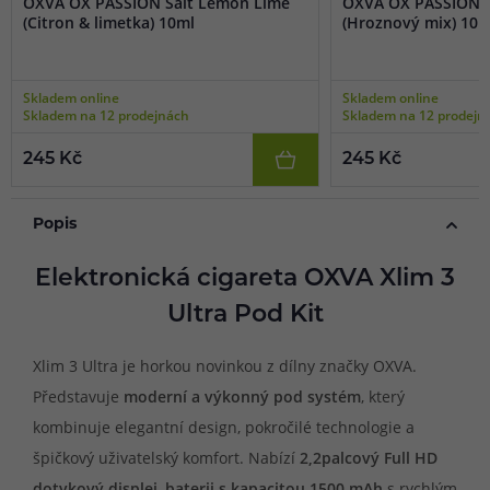
OXVA OX PASSION Salt Lemon Lime
OXVA OX PASSION S
(Citron & limetka) 10ml
(Hroznový mix) 10m
Skladem online
Skladem online
Skladem na 12 prodejnách
Skladem na 12 prodejn
245 Kč
245 Kč
Popis
Elektronická cigareta OXVA Xlim 3
Ultra Pod Kit
Xlim 3 Ultra je horkou novinkou z dílny značky OXVA.
Představuje
moderní a výkonný pod systém
, který
kombinuje elegantní design, pokročilé technologie a
špičkový uživatelský komfort. Nabízí
2,2palcový Full HD
dotykový displej
,
baterii s kapacitou 1500 mAh
s rychlým