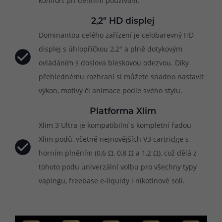
komfort při denním používání.
2,2" HD displej
Dominantou celého zařízení je celobarevný HD
displej s úhlopříčkou 2,2" a plně dotykovým
ovládáním s doslova bleskovou odezvou. Díky
přehlednému rozhraní si můžete snadno nastavit
výkon, motivy či animace podle svého stylu.
Platforma Xlim
Xlim 3 Ultra je kompatibilní s kompletní řadou
Xlim podů, včetně nejnovějších V3 cartridge s
horním plněním (0,6 Ω, 0,8 Ω a 1,2 Ω), což dělá z
tohoto podu univerzální volbu pro všechny typy
vapingu, freebase e-liquidy i nikotinové soli.