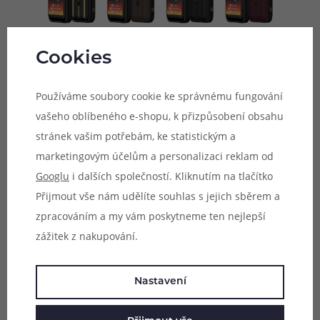
Cookies
Vysoký výkon, bohaté možnosti
Díky výkonu
až 30 W
model zvládá jak klasický
MTL
styl
Používáme soubory cookie ke správnému fungování
potahování, tak
RDL
pro hutnější oblaka páry. Inteligentní
vašeho oblíbeného e-shopu, k přizpůsobení obsahu
režim navíc automaticky rozpozná odpor žhavicí hlavy a
stránek vašim potřebám, ke statistickým a
přizpůsobí hodnotu výkonu. Díky
bočnímu ovládání
marketingovým účelům a personalizaci reklam od
proudění vzduchu
můžete navíc detailně doladit tuhost
Googlu
i dalších společností. Kliknutím na tlačítko
potahu. K dispozici je i
automatická aktivace potahem
Přijmout vše nám udělíte souhlas s jejich sběrem a
nebo
manuální aktivace tlačítkem
podle toho, co vám
zpracováním a my vám poskytneme ten nejlepší
nejvíce vyhovuje.
zážitek z nakupování.
Nastavení