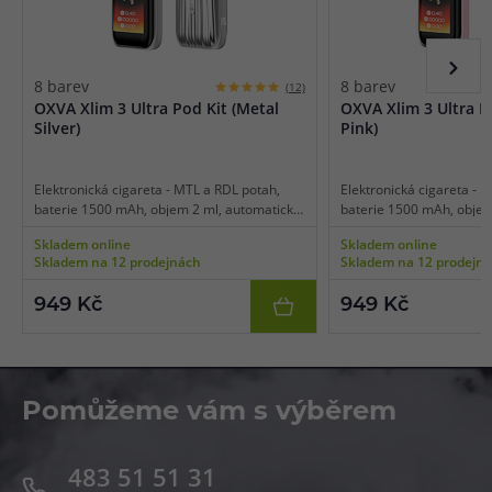
8 barev
8 barev
(12)
OXVA Xlim 3 Ultra Pod Kit (Metal
OXVA Xlim 3 Ultra P
Silver)
Pink)
Elektronická cigareta - MTL a RDL potah,
Elektronická cigareta - 
baterie 1500 mAh, objem 2 ml, automatické
baterie 1500 mAh, objem
a manuální spínání, výkon až 30 W, čipset
a manuální spínání, výko
Skladem online
Skladem online
Super Pulse System, dotykový 2,2" HD
Super Pulse System, dot
Skladem na 12 prodejnách
Skladem na 12 prodejn
displej, dobíjení USB-C, regulace air-flow,
displej, dobíjení USB-C, r
technologie vylepšení chuti Super Pulse,
technologie vylepšení ch
949 Kč
949 Kč
podpora rychlého nabíjení, kompatibilní se
podpora rychlého nabíjen
všemi Xlim cartridgemi.
všemi Xlim cartridgemi.
Pomůžeme vám s výběrem
483 51 51 31