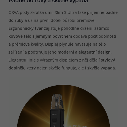
Padne do ruky a skvěle vypadá
OXVA pody zkrátka umí. Xlim 3 Ultra také
příjemně padne
do ruky
a už na první dotek působí prémiově.
Ergonomický tvar
zajišťuje pohodlné držení, zatímco
kovové tělo s jemným povrchem
dodává pocit odolnosti
a prémiové kvality. Displej plynule navazuje na tělo
zařízení a podtrhuje jeho
moderní a elegantní design.
Elegantní linie s výrazným displejem z něj dělají
stylový
doplněk
, který nejen skvěle funguje, ale i
skvěle vypadá
.