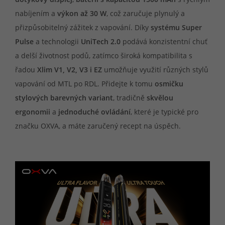
nabíjením a
výkon až 30 W
, což zaručuje plynulý a
přizpůsobitelný zážitek z vapování. Díky
systému Super
Pulse
a technologii
UniTech 2.0
podává konzistentní chuť
a delší životnost podů, zatímco široká kompatibilita s
řadou
Xlim V1, V2, V3 i EZ
umožňuje využití různých stylů
vapování od MTL po RDL. Přidejte k tomu
osmičku
stylových barevných variant
, tradičně
skvělou
ergonomii
a
jednoduché ovládání
, které je typické pro
značku OXVA, a máte zaručený recept na úspěch.